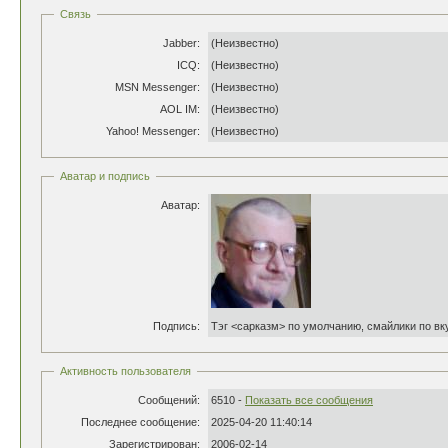
Связь
Jabber:
(Неизвестно)
ICQ:
(Неизвестно)
MSN Messenger:
(Неизвестно)
AOL IM:
(Неизвестно)
Yahoo! Messenger:
(Неизвестно)
Аватар и подпись
Аватар:
Подпись:
Тэг <сарказм> по умолчанию, смайлики по вк
Активность пользователя
Сообщений:
6510 -
Показать все сообщения
Последнее сообщение:
2025-04-20 11:40:14
Зарегистрирован:
2006-02-14