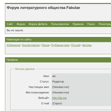
Форум литературного общества Fabulae
Сайт
Форум
Форум Дебюта
Пользователи
Правила
Поиск
Регистра
Вы не зашли.
Навигация по сайту
Избранное
--
Коллективное
--
Проза
--
Публицистика
--
Поэзия
--
Авторы
Профиль
Личные данные
Имя:
alv
Статус:
Редактор
Настоящее имя:
(Неизвестно)
Местонахождение:
(Неизвестно)
Вебсайт:
http://alv.me
E-mail:
(Скрыт)