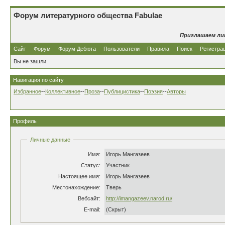
Форум литературного общества Fabulae
Приглашаем ли
Сайт
Форум
Форум Дебюта
Пользователи
Правила
Поиск
Регистра
Вы не зашли.
Навигация по сайту
Избранное
--
Коллективное
--
Проза
--
Публицистика
--
Поэзия
--
Авторы
Профиль
Личные данные
Имя:
Игорь Мангазеев
Статус:
Участник
Настоящее имя:
Игорь Мангазеев
Местонахождение:
Тверь
Вебсайт:
http://imangazeev.narod.ru/
E-mail:
(Скрыт)