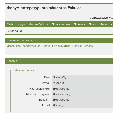
Форум литературного общества Fabulae
Приглашаем ли
Сайт
Форум
Форум Дебюта
Пользователи
Правила
Поиск
Регистра
Вы не зашли.
Навигация по сайту
Избранное
--
Коллективное
--
Проза
--
Публицистика
--
Поэзия
--
Авторы
Профиль
Личные данные
Имя:
Steregu6iy
Статус:
Участник
Настоящее имя:
(Неизвестно)
Местонахождение:
(Неизвестно)
Вебсайт:
(Неизвестно)
E-mail:
(Скрыт)