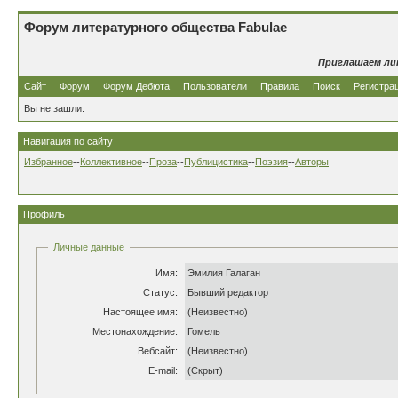
Форум литературного общества Fabulae
Приглашаем ли
Сайт
Форум
Форум Дебюта
Пользователи
Правила
Поиск
Регистра
Вы не зашли.
Навигация по сайту
Избранное
--
Коллективное
--
Проза
--
Публицистика
--
Поэзия
--
Авторы
Профиль
Личные данные
Имя:
Эмилия Галаган
Статус:
Бывший редактор
Настоящее имя:
(Неизвестно)
Местонахождение:
Гомель
Вебсайт:
(Неизвестно)
E-mail:
(Скрыт)