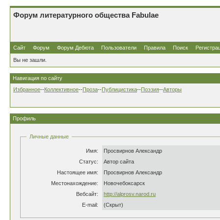
Форум литературного общества Fabulae
Сайт
Форум
Форум Дебюта
Пользователи
Правила
Поиск
Регистра
Вы не зашли.
Навигация по сайту
Избранное
--
Коллективное
--
Проза
--
Публицистика
--
Поэзия
--
Авторы
Профиль
Личные данные
Имя:
Просвирнов Александр
Статус:
Автор сайта
Настоящее имя:
Просвирнов Александр
Местонахождение:
Новочебоксарск
Вебсайт:
http://alprosv.narod.ru
E-mail:
(Скрыт)