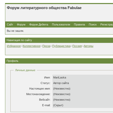
Форум литературного общества Fabulae
Сайт
Форум
Форум Дебюта
Пользователи
Правила
Поиск
Регистра
Вы не зашли.
Навигация по сайту
Избранное
--
Коллективное
--
Проза
--
Публицистика
--
Поэзия
--
Авторы
Профиль
Личные данные
Имя:
MariLaska
Статус:
Автор сайта
Настоящее имя:
(Неизвестно)
Местонахождение:
(Неизвестно)
Вебсайт:
(Неизвестно)
E-mail:
(Скрыт)