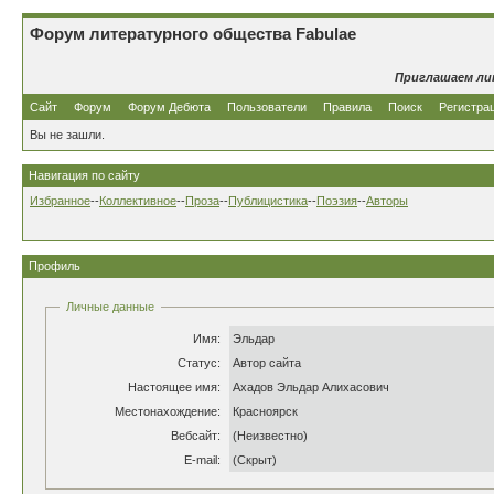
Форум литературного общества Fabulae
Приглашаем ли
Сайт
Форум
Форум Дебюта
Пользователи
Правила
Поиск
Регистра
Вы не зашли.
Навигация по сайту
Избранное
--
Коллективное
--
Проза
--
Публицистика
--
Поэзия
--
Авторы
Профиль
Личные данные
Имя:
Эльдар
Статус:
Автор сайта
Настоящее имя:
Ахадов Эльдар Алихасович
Местонахождение:
Красноярск
Вебсайт:
(Неизвестно)
E-mail:
(Скрыт)