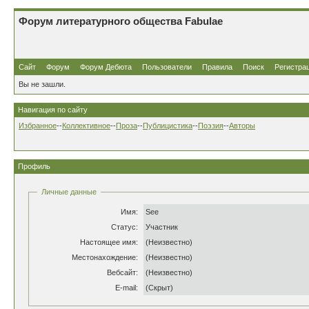
Форум литературного общества Fabulae
Сайт
Форум
Форум Дебюта
Пользователи
Правила
Поиск
Регистра
Вы не зашли.
Навигация по сайту
Избранное
--
Коллективное
--
Проза
--
Публицистика
--
Поэзия
--
Авторы
Профиль
Личные данные
Имя:
See
Статус:
Участник
Настоящее имя:
(Неизвестно)
Местонахождение:
(Неизвестно)
Вебсайт:
(Неизвестно)
E-mail:
(Скрыт)