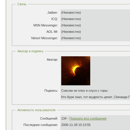
Связь
Jabber:
(Неизвестно)
ICQ:
(Неизвестно)
MSN Messenger:
(Неизвестно)
AOL IM:
(Неизвестно)
Yahoo! Messenger:
(Неизвестно)
Аватар и подпись
Аватар:
Подпись:
Совсем не плох и спуск с горы:
Кто бури знал, тот мудрость ценит. (Зинаида Г
Активность пользователя
Сообщений:
134 -
Показать все сообщения
Последнее сообщение:
2006-11-28 15:13:55