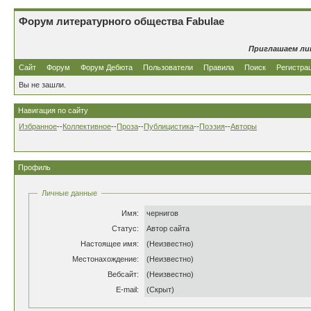
Форум литературного общества Fabulae
Приглашаем ли
Сайт
Форум
Форум Дебюта
Пользователи
Правила
Поиск
Регистра
Вы не зашли.
Навигация по сайту
Избранное
--
Коллективное
--
Проза
--
Публицистика
--
Поэзия
--
Авторы
Профиль
Личные данные
Имя:
чернигов
Статус:
Автор сайта
Настоящее имя:
(Неизвестно)
Местонахождение:
(Неизвестно)
Вебсайт:
(Неизвестно)
E-mail:
(Скрыт)