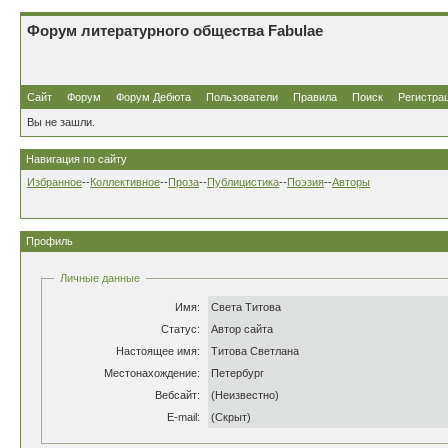
Форум литературного общества Fabulae
Сайт
Форум
Форум Дебюта
Пользователи
Правила
Поиск
Регистра
Вы не зашли.
Навигация по сайту
Избранное
--
Коллективное
--
Проза
--
Публицистика
--
Поэзия
--
Авторы
Профиль
Личные данные
Имя:
Света Титова
Статус:
Автор сайта
Настоящее имя:
Титова Светлана
Местонахождение:
Петербург
Вебсайт:
(Неизвестно)
E-mail:
(Скрыт)