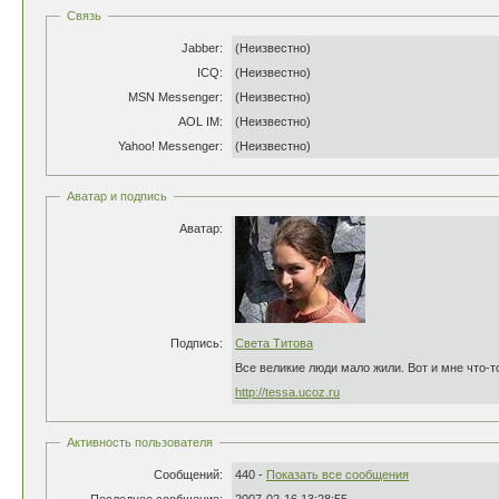
Связь
Jabber:
(Неизвестно)
ICQ:
(Неизвестно)
MSN Messenger:
(Неизвестно)
AOL IM:
(Неизвестно)
Yahoo! Messenger:
(Неизвестно)
Аватар и подпись
Аватар:
Подпись:
Света Титова
Все великие люди мало жили. Вот и мне что-то
http://tessa.ucoz.ru
Активность пользователя
Сообщений:
440 -
Показать все сообщения