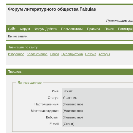
Форум литературного общества Fabulae
Приглашаем ли
Сайт
Форум
Форум Дебюта
Пользователи
Правила
Поиск
Регистра
Вы не зашли.
Навигация по сайту
Избранное
--
Коллективное
--
Проза
--
Публицистика
--
Поэзия
--
Авторы
Профиль
Личные данные
Имя:
Lizkinz
Статус:
Участник
Настоящее имя:
(Неизвестно)
Местонахождение:
(Неизвестно)
Вебсайт:
(Неизвестно)
E-mail:
(Скрыт)