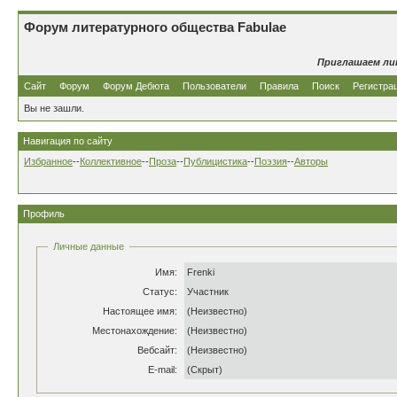
Форум литературного общества Fabulae
Приглашаем ли
Сайт
Форум
Форум Дебюта
Пользователи
Правила
Поиск
Регистра
Вы не зашли.
Навигация по сайту
Избранное
--
Коллективное
--
Проза
--
Публицистика
--
Поэзия
--
Авторы
Профиль
Личные данные
Имя:
Frenki
Статус:
Участник
Настоящее имя:
(Неизвестно)
Местонахождение:
(Неизвестно)
Вебсайт:
(Неизвестно)
E-mail:
(Скрыт)