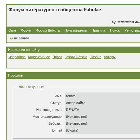
Форум литературного общества Fabulae
Приглашаем ли
Сайт
Форум
Форум Дебюта
Пользователи
Правила
Поиск
Регистра
Вы не зашли.
Навигация по сайту
Избранное
--
Коллективное
--
Проза
--
Публицистика
--
Поэзия
--
Авторы
Профиль
Личные данные
Имя:
renata
Статус:
Автор сайта
Настоящее имя:
RENATA
Местонахождение:
(Неизвестно)
Вебсайт:
(Неизвестно)
E-mail:
(Скрыт)