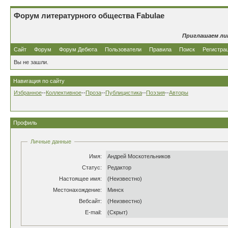
Форум литературного общества Fabulae
Приглашаем ли
Сайт
Форум
Форум Дебюта
Пользователи
Правила
Поиск
Регистра
Вы не зашли.
Навигация по сайту
Избранное
--
Коллективное
--
Проза
--
Публицистика
--
Поэзия
--
Авторы
Профиль
Личные данные
Имя:
Андрей Москотельников
Статус:
Редактор
Настоящее имя:
(Неизвестно)
Местонахождение:
Минск
Вебсайт:
(Неизвестно)
E-mail:
(Скрыт)