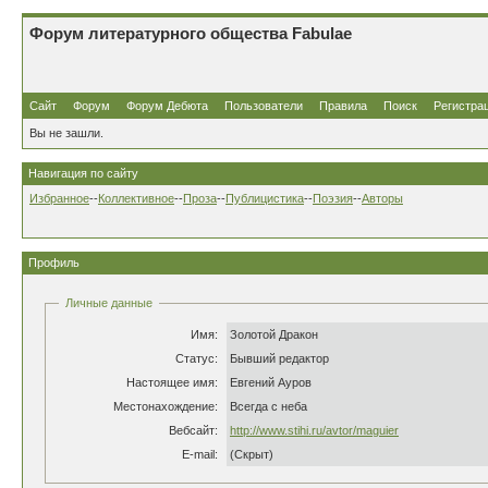
Форум литературного общества Fabulae
Сайт
Форум
Форум Дебюта
Пользователи
Правила
Поиск
Регистра
Вы не зашли.
Навигация по сайту
Избранное
--
Коллективное
--
Проза
--
Публицистика
--
Поэзия
--
Авторы
Профиль
Личные данные
Имя:
Золотой Дракон
Статус:
Бывший редактор
Настоящее имя:
Евгений Ауров
Местонахождение:
Всегда с неба
Вебсайт:
http://www.stihi.ru/avtor/maguier
E-mail:
(Скрыт)