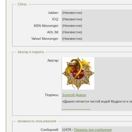
Связь
Jabber:
(Неизвестно)
ICQ:
(Неизвестно)
MSN Messenger:
(Неизвестно)
AOL IM:
(Неизвестно)
Yahoo! Messenger:
(Неизвестно)
Аватар и подпись
Аватар:
Подпись:
Золотой Дракон
«Дракон питается чистой водой Мудрости и з
________________
Активность пользователя
Сообщений:
12479 -
Показать все сообщения