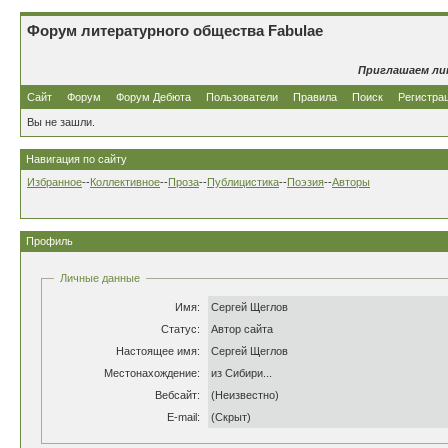
Форум литературного общества Fabulae
Приглашаем ли
Сайт
Форум
Форум Дебюта
Пользователи
Правила
Поиск
Регистра
Вы не зашли.
Навигация по сайту
Избранное
--
Коллективное
--
Проза
--
Публицистика
--
Поэзия
--
Авторы
Профиль
Личные данные
Имя:
Сергей Щеглов
Статус:
Автор сайта
Настоящее имя:
Сергей Щеглов
Местонахождение:
из Сибири...
Вебсайт:
(Неизвестно)
E-mail:
(Скрыт)