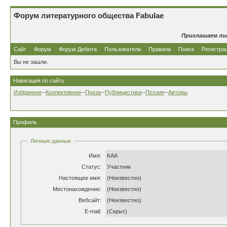
Форум литературного общества Fabulae
Приглашаем ли
Сайт
Форум
Форум Дебюта
Пользователи
Правила
Поиск
Регистра
Вы не зашли.
Навигация по сайту
Избранное
--
Коллективное
--
Проза
--
Публицистика
--
Поэзия
--
Авторы
Профиль
Личные данные
Имя:
KAA
Статус:
Участник
Настоящее имя:
(Неизвестно)
Местонахождение:
(Неизвестно)
Вебсайт:
(Неизвестно)
E-mail:
(Скрыт)