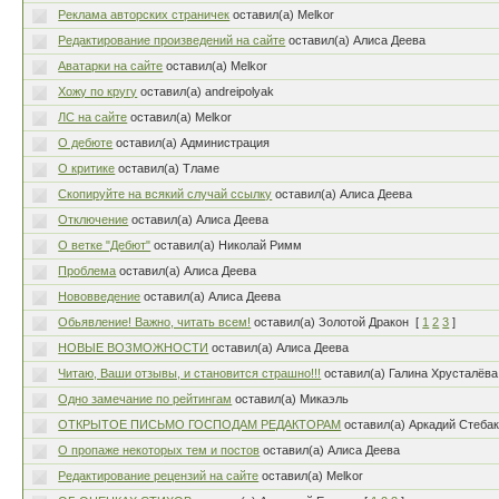
Реклама авторских страничек
оставил(а) Melkor
Редактирование произведений на сайте
оставил(а) Алиса Деева
Аватарки на сайте
оставил(а) Melkor
Хожу по кругу
оставил(а) andreipolyak
ЛС на сайте
оставил(а) Melkor
О дебюте
оставил(а) Администрация
О критике
оставил(а) Тламе
Скопируйте на всякий случай ссылку
оставил(а) Алиса Деева
Отключение
оставил(а) Алиса Деева
О ветке "Дебют"
оставил(а) Николай Римм
Проблема
оставил(а) Алиса Деева
Нововведение
оставил(а) Алиса Деева
Обьявление! Важно, читать всем!
оставил(а) Золотой Дракон
[
1
2
3
]
НОВЫЕ ВОЗМОЖНОСТИ
оставил(а) Алиса Деева
Читаю, Ваши отзывы, и становится страшно!!!
оставил(а) Галина Хрусталёва
Одно замечание по рейтингам
оставил(а) Микаэль
ОТКРЫТОЕ ПИСЬМО ГОСПОДАМ РЕДАКТОРАМ
оставил(а) Аркадий Стеба
О пропаже некоторых тем и постов
оставил(а) Алиса Деева
Редактирование рецензий на сайте
оставил(а) Melkor