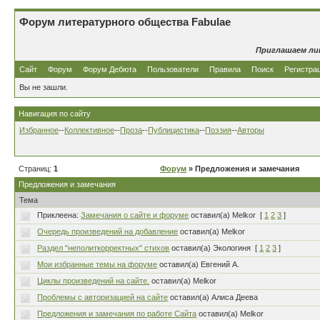
Форум литературного общества Fabulae
Приглашаем ли
Сайт
Форум
Форум Дебюта
Пользователи
Правила
Поиск
Регистра
Вы не зашли.
Навигация по сайту
Избранное
--
Коллективное
--
Проза
--
Публицистика
--
Поэзия
--
Авторы
Страниц:
1
Форум
» Предложения и замечания
Предложения и замечания
Тема
Приклеена:
Замечания о сайте и форуме
оставил(а) Melkor
[
1
2
3
]
Очередь произведений на добавление
оставил(а) Melkor
Раздел "неполиткорректных" стихов
оставил(а) Экологиня
[
1
2
3
]
Мои избранные темы на форуме
оставил(а) Евгений А.
Циклы произведений на сайте.
оставил(а) Melkor
Проблемы с авторизацией на сайте
оставил(а) Алиса Деева
Предложения и замечания по работе Сайта
оставил(а) Melkor