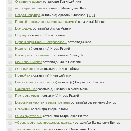
О душе по душам
оставил(а) Илья Цейтлин
не говори...не надо
оставил(а) Милющенко Кира
Старая квартира
оставил(а) Аркадий Стебаков
[
1
2
]
Первый снеговичок (зарисовка с натуры)
оставил(а) Master Li
Всё рядом.
оставил(а) Виктор Рзянин
Награда
оставил(а) Илья Цейтлин
Я раз в год к тебе, Пискарёвское...
оставил(а) ilona
Надо жить?
оставил(а) Игорь Рыжий
И в шорохе тоскливом...
оставил(а) Antosych
Мой главный враг
оставил(а) Илья Цейтлин
Осенний поцелуй
оставил(а) Илья Цейтлин
Ночной суд
оставил(а) Илья Цейтлин
Вопросы по осени (триптих)
оставил(а) Батраченко Виктор
Schindler's List
оставил(а) Екатерина Максимова
Пусть эта жизнь..
оставил(а) Игорь Рыжий
Вспоминая март пятьдесят третьего
оставил(а) Батраченко Виктор
Старушки
оставил(а) Игорь Рыжий
О нас грустят они
оставил(а) Батраченко Виктор
«Осень в этот раз прощалась долго…»
оставил(а) Батраченко Виктор
Ты слышишь - я слышу.
оставил(а) Милющенко Кира