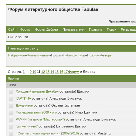
Форум литературного общества Fabulae
Приглашаем ли
Сайт
Форум
Форум Дебюта
Пользователи
Правила
Поиск
Регистра
Вы не зашли.
Навигация по сайту
Избранное
--
Коллективное
--
Проза
--
Публицистика
--
Поэзия
--
Авторы
Страниц:
1
…
9
10
11
12
13
14
15
16
17
…
Форум
80
» Лирика
Лирика
Тема
Холодный полдень Декабря
оставил(а) Шахиня
КАРТИНА
оставил(а) Александр Клименок
Дождливое
оставил(а) Оксана Картельян
Последний залп 2009 - ого
оставил(а) Илья Цейтлин
РАМКИ (из цикла "Мастерская")
оставил(а) Александр Клименок
Как же иначе?
оставил(а) Батраченко Виктор
«Слепки с новогодней ночи» (2009/2010)
оставил(а) Master Li