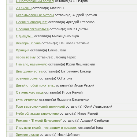
С Наступающим всех! :)
оставил(а) О.Пэтрив
2009/2010
оставил(а) Master Li
Бессмысленные октавы
оставил(а) Андрей Кротков
Песня "Новогодняя"
оставил(а) Аркадий Стебаков
Обещал откликаться
оставил(а) Илья Цейтлин
Однажды...
оставил(а) Милющенко Кира
Декабрь. У окна
оставил(а) Пешкова Светлана
Франция
оставил(а) Елене Лаки
песец всему
оставил(а) Леонид Терех
Намело, навьюжило
оставил(а) Юрий Лешковский
Два одиночества
оставил(а) Батраченко Виктор
осенний сонет
оставил(а) О.Пэтрив
Давай с тобой приятель..
оставил(а) Игорь Рыжий
От женского лица
оставил(а) Игорь Рыжий
вкус отчаянья
оставил(а) Людмила Василенко
Горе вызвоню новой звонницей
оставил(а) Юрий Лешковский
Небо облаками заволочено
оставил(а) Игорь Рыжий
Романс - "К моей Дульсинее"
оставил(а) Аркадий Стебаков
И музыки тихой... уставшим в подарок.
оставил(а) ilona
Зимние сказки
оставил(а) Илья Цейтлин