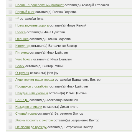
Песня - "Транспортный романс"
оставил(а) Аркадий Стебаков
Первый снег
оставил(а) Галина Гедрович
***
оставил(а) ilona
Новости,жизнь,дорога
оставил(а) Игорь Рыжий
Голоса
оставил(а) Илья Цейтлин
Осеннее
оставил(а) Галина Гедрович
Итожу год
оставил(а) Батраченко Виктор
Питомец
оставил(а) Илья Цейтлин
Чего боюсь
оставил(а) Илья Цейтлин
Вслух
оставил(а) Виктор Рзянин
О трусах
оставил(а) john-joy
Лицо теряют наши города
оставил(а) Батраченко Виктор
Прощаясь с октябрём
оставил(а) Илья Цейтлин
Некудышняя ученица
оставил(а) Илья Цейтлин
СКЕРЦО
оставил(а) Александр Клименок
Назад по спирали
оставил(а) Дикая плоть
Слушай город
оставил(а) Батраченко Виктор
Жизнь прожить с охотою
оставил(а) Батраченко Виктор
От любви до вражды
оставил(а) Батраченко Виктор