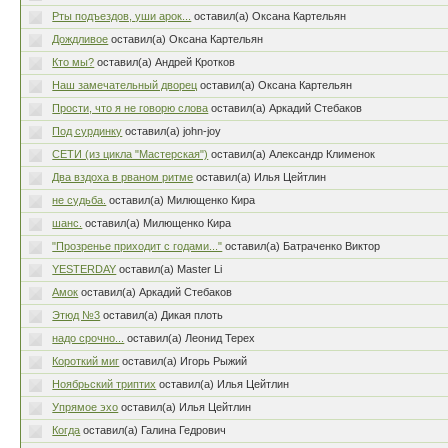
Рты подъездов, уши арок...
оставил(а) Оксана Картельян
Дождливое
оставил(а) Оксана Картельян
Кто мы?
оставил(а) Андрей Кротков
Наш замечательный дворец
оставил(а) Оксана Картельян
Прости, что я не говорю слова
оставил(а) Аркадий Стебаков
Под сурдинку
оставил(а) john-joy
СЕТИ (из цикла "Мастерская")
оставил(а) Александр Клименок
Два вздоха в рваном ритме
оставил(а) Илья Цейтлин
не судьба.
оставил(а) Милющенко Кира
шанс.
оставил(а) Милющенко Кира
"Прозренье приходит с годами..."
оставил(а) Батраченко Виктор
YESTERDAY
оставил(а) Master Li
Амок
оставил(а) Аркадий Стебаков
Этюд №3
оставил(а) Дикая плоть
надо срочно...
оставил(а) Леонид Терех
Короткий миг
оставил(а) Игорь Рыжий
Ноябрьский триптих
оставил(а) Илья Цейтлин
Упрямое эхо
оставил(а) Илья Цейтлин
Когда
оставил(а) Галина Гедрович