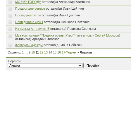
МОЕМУ ГОРОДУ
оставил(а) Александр Клименок
Продрогшее сердце
оставил(а) Илья Цейтлин
Последнее тепло
оставил(а) Илья Цейтлин
Сошедшая с Луны
оставил(а) Пешкова Светлана
Из пункта А - в пункт Б
оставил(а) Пешкова Светлана
Муз композиция "Поздняя осень. Утро." (муз и исп. - Сергей Морозов)
оставил(а) Аркадий Стебаков
Формула надежды
оставил(а) Илья Цейтлин
Страниц:
1
…
9
10
11
12
13
14
15
16
17
…
Форум
80
» Лирика
Перейти