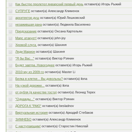
Как быстро пролетел январский первый день
оставил(а) Игорь Рыжий
СУПРУГЕ
оставил(а) Александр Клименок
архитектор душ
оставил(а) Юрий Лешковский
незажившая рана
оставил(а) Людмила Василенко
Предсказание
оставил(а) Оксана Картельян
Марс атакует!
оставил(а) john-joy
Хромой слуга.
оставил(а) Шахиня
Леди Марион
оставил(а) Шахиня
"Я бы Вас..."
оставил(а) Виктор Рзянин
Будет завтра..Новогоднее
оставил(а) Игорь Рыжий
2010-му из 2009-го
оставил(а) Master Li
Белка в клетке... Вы довольны?
оставил(а) ilona
На узкой дорожке...
оставил(а) ilona
от рубля (в качестве тоста)
оставил(а) Леонид Терех
"Однажды..."
оставил(а) Виктор Рзянин
ДОРОГА К "РАЮ"
оставил(а) besladnov
Виртуальная история
оставил(а) Аркадий Стебаков
ЗИМНЕБО
оставил(а) Александр Клименок
С наступающим!
оставил(а) Старостин Николай