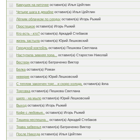
Камушек на ниточке
оставил(а) Илья Цейтлин
Четыре шага в декабре
оставил(а) Илья Цейтлин
Лёгким облачком по сердцу
оставил(а) Игорь Рыжий
Простецкое
оставил(а) Игорь Рыжий
Кто есть - кто?
оставил(а) Аркадий Стебаков
жизнь застыла
оставил(а) Юрий Лешковский
Городской коктейль
оставил(а) Пешкова Светлана
Наступила зимняя пора...
оставил(а) Старостин Николай
Вестерн
оставил(а) Батраченко Виктор
Белка
оставил(а) Роман
неверие
оставил(а) Юрий Лешковский
С теплом закончен торг... и скоро холода.
оставил(а) ilona
Торговка
оставил(а) Пешкова Светлана
шило - на мыло
оставил(а) Юрий Лешковский
Выход
оставил(а) Игорь Рыжий
Кофе с любовью..
оставил(а) Игорь Рыжий
Тишина неспешна...
оставил(а) Аркадий Стебаков
Трава забвенья
оставил(а) Батраченко Виктор
После Никогда
оставил(а) Илья Цейтлин