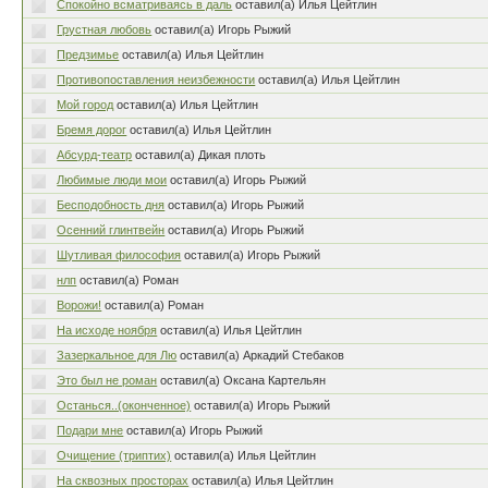
Спокойно всматриваясь в даль
оставил(а) Илья Цейтлин
Грустная любовь
оставил(а) Игорь Рыжий
Предзимье
оставил(а) Илья Цейтлин
Противопоставления неизбежности
оставил(а) Илья Цейтлин
Мой город
оставил(а) Илья Цейтлин
Бремя дорог
оставил(а) Илья Цейтлин
Абсурд-театр
оставил(а) Дикая плоть
Любимые люди мои
оставил(а) Игорь Рыжий
Бесподобность дня
оставил(а) Игорь Рыжий
Осенний глинтвейн
оставил(а) Игорь Рыжий
Шутливая философия
оставил(а) Игорь Рыжий
нлп
оставил(а) Роман
Ворожи!
оставил(а) Роман
На исходе ноября
оставил(а) Илья Цейтлин
Зазеркальное для Лю
оставил(а) Аркадий Стебаков
Это был не роман
оставил(а) Оксана Картельян
Останься..(оконченное)
оставил(а) Игорь Рыжий
Подари мне
оставил(а) Игорь Рыжий
Очищение (триптих)
оставил(а) Илья Цейтлин
На сквозных просторах
оставил(а) Илья Цейтлин