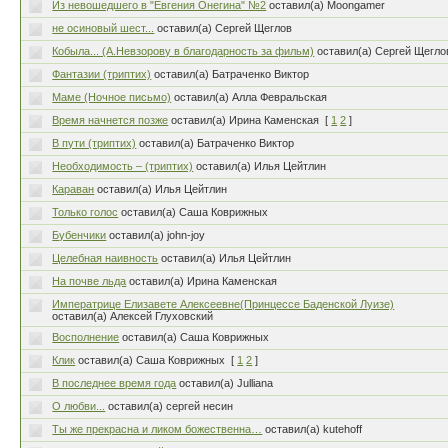
Из невошедшего в "Евгения Онегина" №2
оставил(а) Moongamer
не осиновый шест...
оставил(а) Сергей Щеглов
Кобыла... (А.Невзорову в благодарность за фильм)
оставил(а) Сергей Щегло
Фантазии (триптих)
оставил(а) Батраченко Виктор
Маме (Ночное письмо)
оставил(а) Алла Февральская
Время начнется позже
оставил(а) Ирина Каменская
[
1
2
]
В пути (триптих)
оставил(а) Батраченко Виктор
Необходимость – (триптих)
оставил(а) Илья Цейтлин
Караван
оставил(а) Илья Цейтлин
Только голос
оставил(а) Саша Коврижных
Бубенчики
оставил(а) john-joy
Целебная наивность
оставил(а) Илья Цейтлин
На почве льда
оставил(а) Ирина Каменская
Императрице Елизавете Алексеевне(Принцессе Баденской Луизе)
оставил(а) Алексей Глуховский
Восполнение
оставил(а) Саша Коврижных
Клик
оставил(а) Саша Коврижных
[
1
2
]
В последнее время года
оставил(а) Julliana
О любви...
оставил(а) сергей несин
Ты же прекрасна и ликом божественна…
оставил(а) kutehoff