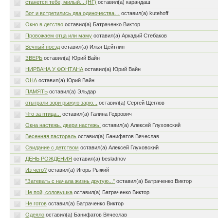
станется тебе, милый... (НГ)
оставил(а) карандаш
Вот и встретились два одиночества…
оставил(а) kutehoff
Окно в детство
оставил(а) Батраченко Виктор
Провожаем отца или маму
оставил(а) Аркадий Стебаков
Вечный поезд
оставил(а) Илья Цейтлин
ЗВЕРЬ
оставил(а) Юрий Вайн
НИРВАНА У ФОНТАНА
оставил(а) Юрий Вайн
ОНА
оставил(а) Юрий Вайн
ПАМЯТЬ
оставил(а) Эльдар
отыграли зори рыжую зарю...
оставил(а) Сергей Щеглов
Что за птица...
оставил(а) Галина Гедрович
Окна настежь, двери настежь!
оставил(а) Алексей Глуховский
Весенняя пастораль
оставил(а) Банифатов Вячеслав
Свидание с детством
оставил(а) Алексей Глуховский
ДЕНЬ РОЖДЕНИЯ
оставил(а) besladnov
Из чего?
оставил(а) Игорь Рыжий
"Затевать с начала жизнь другую..."
оставил(а) Батраченко Виктор
Не пой, соловушка
оставил(а) Батраченко Виктор
Не готов
оставил(а) Батраченко Виктор
Одеяло
оставил(а) Банифатов Вячеслав