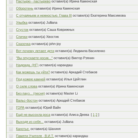
Пастырю - пастырево
оставил(а) Ирина Каменская
Оборотень
оставил(а) Ирина Каменская
С отчаяньем и нежностью. Глава III
оставил(а) Екатерина Максимова
Улыбка
оставил(а) Julliana
Сгусток
оставил(а) Саша Коврижных
Спички
оставил(а) Хвостик
Сказочка
оставил(а) john-joy
Вот почему летают дети
оставил(а) Людмила Василенко
"Вы опускаете носик..."
оставил(а) Виктор Рзянин
Надежда. (НГ)
оставил(а) карандаш
Как можешь ты уйти?
оставил(а) Аркадий Стебаков
Под кожею камней
оставил(а) Илья Цейтлин
О силе слова
оставил(а) Ирина Каменская
Без пауз... (песня)
оставил(а) Master Li
Вальс-бостон
оставил(а) Аркадий Стебаков
ГОРА
оставил(а) Юрий Вайн
Ещё не высохла роса
оставил(а) Алиса Деева
[
1
2
]
Выходя из себя...
оставил(а) Julliana
Канотье.
оставил(а) Шахиня
Памяти Учителя , В.И.Т.
оставил(а) карандаш