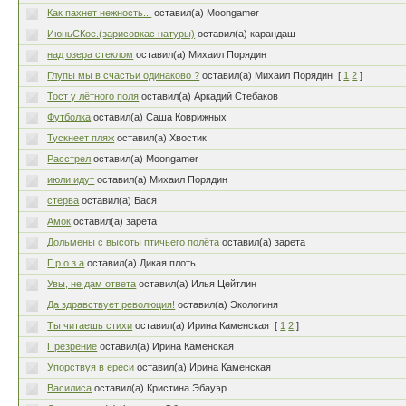
Как пахнет нежность...
оставил(а) Moongamer
ИюньСКое.(зарисовкас натуры)
оставил(а) карандаш
над озера стеклом
оставил(а) Михаил Порядин
Глупы мы в счастьи одинаково ?
оставил(а) Михаил Порядин
[
1
2
]
Тост у лётного поля
оставил(а) Аркадий Стебаков
Футболка
оставил(а) Саша Коврижных
Тускнеет пляж
оставил(а) Хвостик
Расстрел
оставил(а) Moongamer
июли идут
оставил(а) Михаил Порядин
стерва
оставил(а) Бася
Амок
оставил(а) зарета
Дольмены с высоты птичьего полёта
оставил(а) зарета
Г р о з а
оставил(а) Дикая плоть
Увы, не дам ответа
оставил(а) Илья Цейтлин
Да здравствует революция!
оставил(а) Экологиня
Ты читаешь стихи
оставил(а) Ирина Каменская
[
1
2
]
Презрение
оставил(а) Ирина Каменская
Упорствуя в ереси
оставил(а) Ирина Каменская
Василиса
оставил(а) Кристина Эбауэр