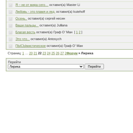
Я – не от мира сего…
оставил(а) Master Li
Любовь - это пламя и лед.
оставил(а) kutehoff
Осень..
оставил(а) сергей несин
Ваши пальцы...
оставил(а) Julliana
Благая весть
оставил(а) Граф О’ Ман
[
1
2
]
Это что...
оставил(а) Antosych
ПЫСЫмистическое
оставил(а) Граф О’ Ман
Страниц:
1
…
20
21
22
23
24
25
26
27
28
Форум
…
80
» Лирика
Перейти