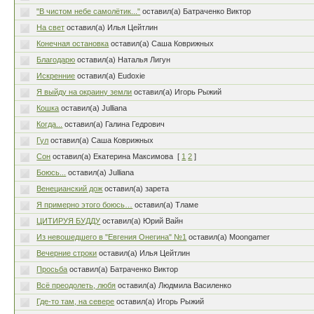
"В чистом небе самолётик..."
оставил(а) Батраченко Виктор
На свет
оставил(а) Илья Цейтлин
Конечная остановка
оставил(а) Саша Коврижных
Благодарю
оставил(а) Наталья Лигун
Искренние
оставил(а) Eudoxie
Я выйду на окраину земли
оставил(а) Игорь Рыжий
Кошка
оставил(а) Julliana
Когда...
оставил(а) Галина Гедрович
Гул
оставил(а) Саша Коврижных
Сон
оставил(а) Екатерина Максимова
[
1
2
]
Боюсь...
оставил(а) Julliana
Венецианский дож
оставил(а) зарета
Я примерно этого боюсь…
оставил(а) Тламе
ЦИТИРУЯ БУДДУ
оставил(а) Юрий Вайн
Из невошедшего в "Евгения Онегина" №1
оставил(а) Moongamer
Вечерние строки
оставил(а) Илья Цейтлин
Просьба
оставил(а) Батраченко Виктор
Всё преодолеть, любя
оставил(а) Людмила Василенко
Где-то там, на севере
оставил(а) Игорь Рыжий