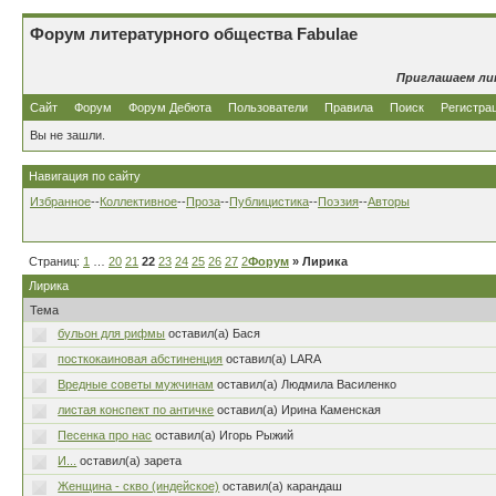
Форум литературного общества Fabulae
Приглашаем ли
Сайт
Форум
Форум Дебюта
Пользователи
Правила
Поиск
Регистра
Вы не зашли.
Навигация по сайту
Избранное
--
Коллективное
--
Проза
--
Публицистика
--
Поэзия
--
Авторы
Страниц:
1
…
20
21
22
23
24
25
26
27
28
Форум
…
80
» Лирика
Лирика
Тема
бульон для рифмы
оставил(а) Бася
посткокаиновая абстиненция
оставил(а) LARA
Вредные советы мужчинам
оставил(а) Людмила Василенко
листая конспект по античке
оставил(а) Ирина Каменская
Песенка про нас
оставил(а) Игорь Рыжий
И...
оставил(а) зарета
Женщина - скво (индейское)
оставил(а) карандаш