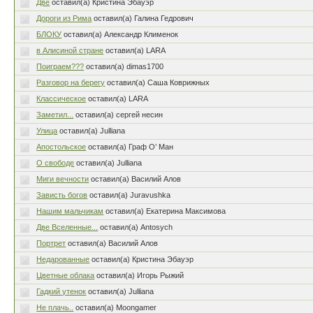
Две
оставил(а) Кристина Эбауэр
Дороги из Рима
оставил(а) Галина Гедрович
БЛОКУ
оставил(а) Александр Клименок
в Алисиной стране
оставил(а) LARA
Поиграем???
оставил(а) dimas1700
Разговор на берегу
оставил(а) Саша Коврижных
Классическое
оставил(а) LARA
Заметил...
оставил(а) сергей несин
Улица
оставил(а) Julliana
Апостольское
оставил(а) Граф О’ Ман
О свободе
оставил(а) Julliana
Миги вечности
оставил(а) Василий Алов
Зависть богов
оставил(а) Juravushka
Нашим мальчикам
оставил(а) Екатерина Максимова
Две Вселенные...
оставил(а) Antosych
Портрет
оставил(а) Василий Алов
Недарованные
оставил(а) Кристина Эбауэр
Цветные облака
оставил(а) Игорь Рыжий
Гадкий утенок
оставил(а) Julliana
Не плачь..
оставил(а) Moongamer