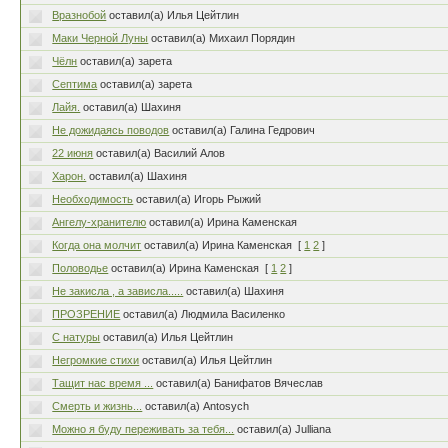
Вразнобой
оставил(а) Илья Цейтлин
Маки Черной Луны
оставил(а) Михаил Порядин
Чёлн
оставил(а) зарета
Септима
оставил(а) зарета
Лайя.
оставил(а) Шахиня
Не дожидаясь поводов
оставил(а) Галина Гедрович
22 июня
оставил(а) Василий Алов
Харон.
оставил(а) Шахиня
Необходимость
оставил(а) Игорь Рыжий
Ангелу-хранителю
оставил(а) Ирина Каменская
Когда она молчит
оставил(а) Ирина Каменская
[
1
2
]
Половодье
оставил(а) Ирина Каменская
[
1
2
]
Не закисла , а зависла.....
оставил(а) Шахиня
ПРОЗРЕНИЕ
оставил(а) Людмила Василенко
С натуры
оставил(а) Илья Цейтлин
Негромкие стихи
оставил(а) Илья Цейтлин
Тащит нас время ...
оставил(а) Банифатов Вячеслав
Смерть и жизнь...
оставил(а) Antosych
Можно я буду переживать за тебя...
оставил(а) Julliana