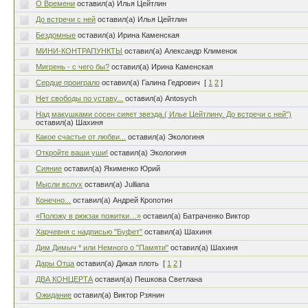
О Времени
оставил(а) Илья Цейтлин
До встречи с ней
оставил(а) Илья Цейтлин
Бездомные
оставил(а) Ирина Каменская
МИНИ-КОНТРАПУНКТЫ
оставил(а) Александр Клименок
Мигрень - с чего бы?
оставил(а) Ирина Каменская
Сердце проиграло
оставил(а) Галина Гедрович
[
1
2
]
Нет свободы по уставу...
оставил(а) Antosych
Над макушками сосен сияет звезда.( Илье Цейтлину. До встречи с ней")
оставил(а) Шахиня
Какое счастье от любви...
оставил(а) Экологиня
Откройте ваши уши!
оставил(а) Экологиня
Сияние
оставил(а) Якименко Юрий
Мысли вслух
оставил(а) Julliana
Конечно...
оставил(а) Андрей Кропотин
«Положу в рюкзак пожитки…»
оставил(а) Батраченко Виктор
Харчевня с надписью "Буфет"
оставил(а) Шахиня
Дим Димыч * или Немного о "Памяти"
оставил(а) Шахиня
Дары Отца
оставил(а) Дикая плоть
[
1
2
]
ДВА КОНЦЕРТА
оставил(а) Пешкова Светлана
Ожидание
оставил(а) Виктор Рзянин