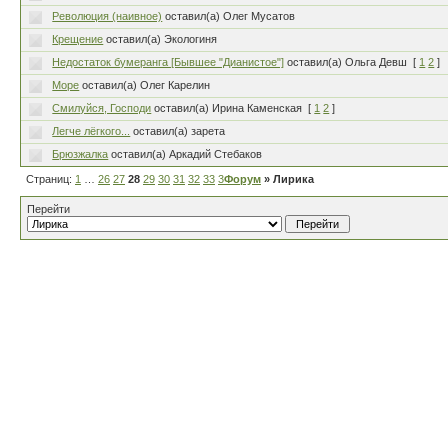
Революция (наивное)
оставил(а) Олег Мусатов
Крещение
оставил(а) Экологиня
Недостаток бумеранга [Бывшее "Дианистое"]
оставил(а) Ольга Девш
[
1
2
]
Море
оставил(а) Олег Карелин
Смилуйся, Господи
оставил(а) Ирина Каменская
[
1
2
]
Легче лёгкого...
оставил(а) зарета
Брюзжалка
оставил(а) Аркадий Стебаков
Страниц:
1
…
26
27
28
29
30
31
32
33
34
Форум
…
80
» Лирика
Перейти