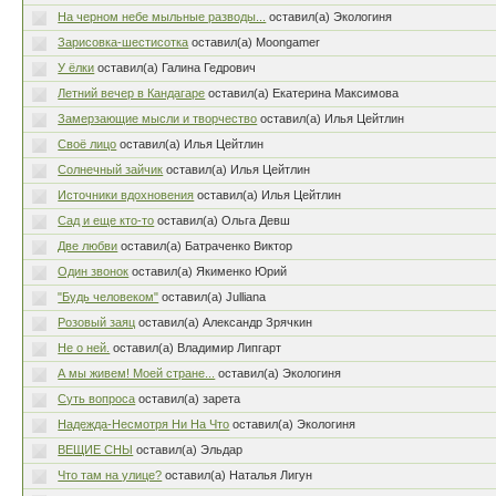
На черном небе мыльные разводы...
оставил(а) Экологиня
Зарисовка-шестисотка
оставил(а) Moongamer
У ёлки
оставил(а) Галина Гедрович
Летний вечер в Кандагаре
оставил(а) Екатерина Максимова
Замерзающие мысли и творчество
оставил(а) Илья Цейтлин
Своё лицо
оставил(а) Илья Цейтлин
Солнечный зайчик
оставил(а) Илья Цейтлин
Источники вдохновения
оставил(а) Илья Цейтлин
Сад и еще кто-то
оставил(а) Ольга Девш
Две любви
оставил(а) Батраченко Виктор
Один звонок
оставил(а) Якименко Юрий
"Будь человеком"
оставил(а) Julliana
Розовый заяц
оставил(а) Александр Зрячкин
Не о ней.
оставил(а) Владимир Липгарт
А мы живем! Моей стране...
оставил(а) Экологиня
Суть вопроса
оставил(а) зарета
Надежда-Несмотря Ни На Что
оставил(а) Экологиня
ВЕЩИЕ СНЫ
оставил(а) Эльдар
Что там на улице?
оставил(а) Наталья Лигун