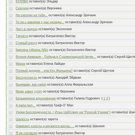
КУЛЛВХ
оставил(а) Эльдар
Cекунда
оставил(а) Вероника
Не смотрю на тебя...
оставил(а) Александр Зрячкин
То ли с юмором у нас нелады...
оставил(а) Александр Зрячкин
Лист в ладони
оставил(а) Экологиня
Тигрята
оставил(а) Батраченко Виктор
Старый клоун
оставил(а) Батраченко Виктор
Картина «Жизнь NN»
оставил(а) Батраченко Виктор
Второе февраля - Победа в Сталинградской битве...
оставил(а) Сергей Щегл
Морок
оставил(а) Елена Лайцан
Полный дурдом... или Кто Женщина?
оставил(а) Сергей Щеглов
Бессуетность
оставил(а) Аркадий Эйдман
Выживаю, как умею
оставил(а) Алла Февральская
Море зовет (упр)
оставил(а) Вероника
Безымянное вдохновение
оставил(а) Галина Гедрович
[
1
2
]
А папа пил…
оставил(а) Граф О’ Ман
Уроки Бессердечности. ( Илье Цейтлину на "Плохой Ученик")
оставил(а) Ша
Шалость
оставил(а) зарета
Оживают холсты и кружится весна.....
оставил(а) Шахиня
Я не согласен
оставил(а) Батраченко Виктор