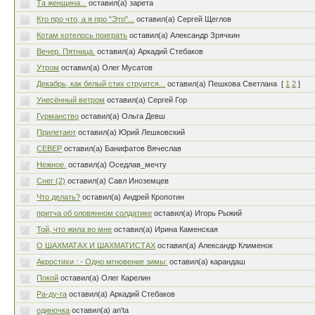
Та женщина...
оставил(а) зарета
Кто про что, а я про "Это"...
оставил(а) Сергей Щеглов
Котам хотелось поиграть
оставил(а) Александр Зрячкин
Вечер. Пятница.
оставил(а) Аркадий Стебаков
Утром
оставил(а) Олег Мусатов
Декабрь, как белый стих струится...
оставил(а) Пешкова Светлана
[
1
2
]
Унесённый ветром
оставил(а) Сергей Гор
Гурманство
оставил(а) Ольга Девш
Прилетают
оставил(а) Юрий Лешковский
СЕВЕР
оставил(а) Банифатов Вячеслав
Нежное.
оставил(а) Оседлав_мечту
Снег (2)
оставил(а) Савл Иноземцев
Что делать?
оставил(а) Андрей Кропотин
притча об оловянном солдатике
оставил(а) Игорь Рыжий
Той, что жила во мне
оставил(а) Ирина Каменская
О ШАХМАТАХ И ШАХМАТИСТАХ
оставил(а) Александр Клименок
Акростихи : - Одно мгновение зимы:
оставил(а) карандаш
Покой
оставил(а) Олег Карелин
Ра-ду-га
оставил(а) Аркадий Стебаков
одиночка
оставил(а) an'ta