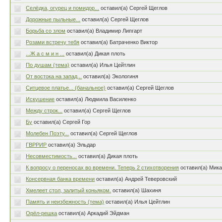
Селёдка, огурец и помидор...
оставил(а) Сергей Щеглов
Дорожные пыльные...
оставил(а) Сергей Щеглов
Борьба со злом
оставил(а) Владимир Липгарт
Розами встречу тебя
оставил(а) Батраченко Виктор
...Ж а с м и н ...
оставил(а) Дикая плоть
По душам (тема)
оставил(а) Илья Цейтлин
От востока на запад...
оставил(а) Экологиня
Ситцевое платье... (банальное)
оставил(а) Сергей Щеглов
Искушение
оставил(а) Людмила Василенко
Между строк...
оставил(а) Сергей Щеглов
Бу
оставил(а) Сергей Гор
Молебен Поэту...
оставил(а) Сергей Щеглов
ГВРРИР
оставил(а) Эльдар
Несовместимость...
оставил(а) Дикая плоть
К вопросу о переносах во времени. Теперь 2 стихотворения
оставил(а) Мик
Консервная банка времени
оставил(а) Андрей Теверовский
Хмелеет стол, залитый коньяком.
оставил(а) Шахиня
Память и неизбежность (тема)
оставил(а) Илья Цейтлин
Орёл-решка
оставил(а) Аркадий Эйдман