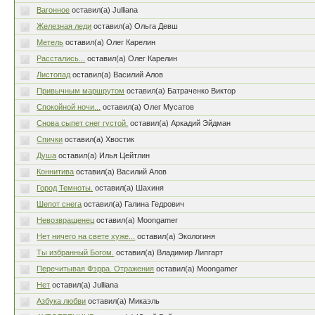
Вагонное
оставил(а) Julliana
Железная леди
оставил(а) Ольга Девш
Метель
оставил(а) Олег Карелин
Расстались...
оставил(а) Олег Карелин
Листопад
оставил(а) Василий Алов
Привычным маршрутом
оставил(а) Батраченко Виктор
Спокойной ночи...
оставил(а) Олег Мусатов
Снова сыпет снег густой.
оставил(а) Аркадий Эйдман
Cпички
оставил(а) Хвостик
Душа
оставил(а) Илья Цейтлин
Коннитива
оставил(а) Василий Алов
Город Темноты.
оставил(а) Шахиня
Шепот снега
оставил(а) Галина Гедрович
Невозвращенец
оставил(а) Moongamer
Нет ничего на свете хуже...
оставил(а) Экологиня
Ты избранный Богом.
оставил(а) Владимир Липгарт
Перечитывая Фэрра. Отражения
оставил(а) Moongamer
Нет
оставил(а) Julliana
Азбука любви
оставил(а) Микаэль