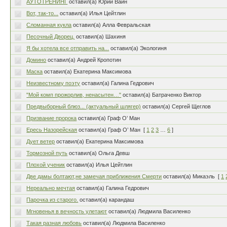
АУТОТРЕНИНГ
оставил(а) Юрий Вайн
Вот, так-то...
оставил(а) Илья Цейтлин
Сломанная кукла
оставил(а) Алла Февральская
Песочный Дворец.
оставил(а) Шахиня
Я бы хотела все отправить на...
оставил(а) Экологиня
Домино
оставил(а) Андрей Кропотин
Маска
оставил(а) Екатерина Максимова
Неизвестному поэту
оставил(а) Галина Гедрович
"Мой комп прожорлив, ненасытен…"
оставил(а) Батраченко Виктор
Предвыборный блюз... (актуальный шлягер)
оставил(а) Сергей Щеглов
Призвание пророка
оставил(а) Граф О’ Ман
Ересь Назорейская
оставил(а) Граф О’ Ман
[
1
2
3
…
6
]
Дует ветер
оставил(а) Екатерина Максимова
Тормозной путь
оставил(а) Ольга Девш
Плохой ученик
оставил(а) Илья Цейтлин
Две дамы болтают,не замечая приближения Смерти
оставил(а) Микаэль
[
1
Нереально мечтая
оставил(а) Галина Гедрович
Парочка из старого.
оставил(а) карандаш
Мгновенья в вечность улетают
оставил(а) Людмила Василенко
Такая разная любовь
оставил(а) Людмила Василенко