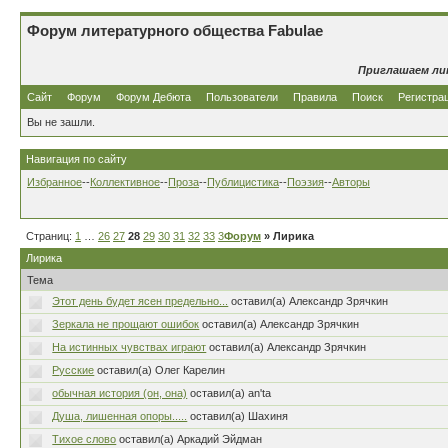
Форум литературного общества Fabulae
Приглашаем ли
Сайт
Форум
Форум Дебюта
Пользователи
Правила
Поиск
Регистра
Вы не зашли.
Навигация по сайту
Избранное
--
Коллективное
--
Проза
--
Публицистика
--
Поэзия
--
Авторы
Страниц:
1
…
26
27
28
29
30
31
32
33
34
Форум
…
80
» Лирика
Лирика
Тема
Этот день будет ясен предельно...
оставил(а) Александр Зрячкин
Зеркала не прощают ошибок
оставил(а) Александр Зрячкин
На истинных чувствах играют
оставил(а) Александр Зрячкин
Русские
оставил(а) Олег Карелин
обычная история (он, она)
оставил(а) an'ta
Душа, лишенная опоры.....
оставил(а) Шахиня
Тихое слово
оставил(а) Аркадий Эйдман