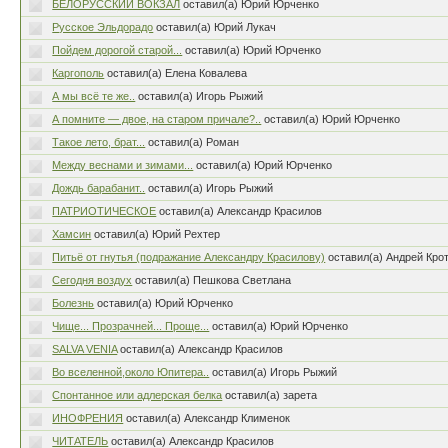
БЕЛОРУССКИЙ ВОКЗАЛ
оставил(а) Юрий Юрченко
Русское Эльдорадо
оставил(а) Юрий Лукач
Пойдем дорогой старой...
оставил(а) Юрий Юрченко
Каргополь
оставил(а) Елена Ковалева
А мы всё те же..
оставил(а) Игорь Рыжий
А помните — двое, на старом причале?..
оставил(а) Юрий Юрченко
Такое лето, брат...
оставил(а) Роман
Между веснами и зимами...
оставил(а) Юрий Юрченко
Дождь барабанит..
оставил(а) Игорь Рыжий
ПАТРИОТИЧЕСКОЕ
оставил(а) Александр Красилов
Хамсин
оставил(а) Юрий Рехтер
Питьё от гнутья (подражание Александру Красилову)
оставил(а) Андрей Кро
Сегодня воздух
оставил(а) Пешкова Светлана
Болезнь
оставил(а) Юрий Юрченко
Чище... Прозрачней... Проще...
оставил(а) Юрий Юрченко
SALVA VENIA
оставил(а) Александр Красилов
Во вселенной,около Юпитера..
оставил(а) Игорь Рыжий
Спонтанное или адлерская белка
оставил(а) зарета
ИНОФРЕНИЯ
оставил(а) Александр Клименок
ЧИТАТЕЛЬ
оставил(а) Александр Красилов