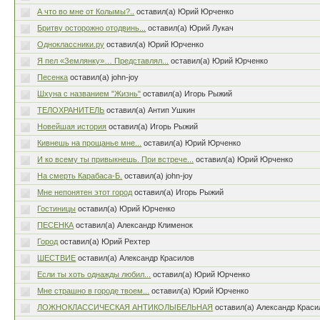
А что во мне от Колымы?..
оставил(а) Юрий Юрченко
Бритву осторожно отодвинь...
оставил(а) Юрий Лукач
Одноклассники.ру
оставил(а) Юрий Юрченко
Я пел «Землянку»… Представлял...
оставил(а) Юрий Юрченко
Песенка
оставил(а) john-joy
Шхуна с названием "Жизнь"
оставил(а) Игорь Рыжий
ТЕЛОХРАНИТЕЛЬ
оставил(а) Антип Ушкин
Новейшая история
оставил(а) Игорь Рыжий
Кивнешь на прощанье мне...
оставил(а) Юрий Юрченко
И ко всему ты привыкнешь. При встрече...
оставил(а) Юрий Юрченко
На смерть Карабаса-Б.
оставил(а) john-joy
Мне непонятен этот город
оставил(а) Игорь Рыжий
Гостиницы
оставил(а) Юрий Юрченко
ПЕСЕНКА
оставил(а) Александр Клименок
Город
оставил(а) Юрий Рехтер
ШЕСТВИЕ
оставил(а) Александр Красилов
Если ты хоть однажды любил...
оставил(а) Юрий Юрченко
Мне страшно в городе твоем...
оставил(а) Юрий Юрченко
ЛОЖНОКЛАССИЧЕСКАЯ АНТИКОЛЫБЕЛЬНАЯ
оставил(а) Александр Краси