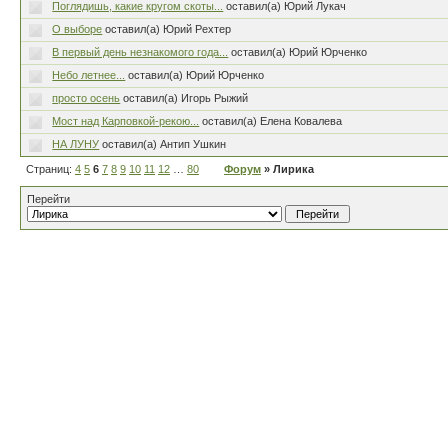
Поглядишь, какие кругом скоты...
оставил(а) Юрий Лукач
О выборе
оставил(а) Юрий Рехтер
В первый день незнакомого года...
оставил(а) Юрий Юрченко
Небо летнее...
оставил(а) Юрий Юрченко
просто осень
оставил(а) Игорь Рыжий
Мост над Карповкой-рекою...
оставил(а) Елена Ковалева
НА ЛУНУ
оставил(а) Антип Ушкин
Страниц:
4
5
6
7
8
9
10
11
12
…
80
Форум
» Лирика
Перейти