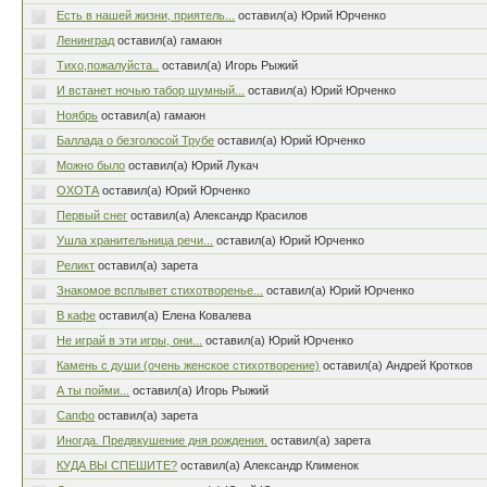
Есть в нашей жизни, приятель...
оставил(а) Юрий Юрченко
Ленинград
оставил(а) гамаюн
Тихо,пожалуйста..
оставил(а) Игорь Рыжий
И встанет ночью табор шумный...
оставил(а) Юрий Юрченко
Ноябрь
оставил(а) гамаюн
Баллада о безголосой Трубе
оставил(а) Юрий Юрченко
Можно было
оставил(а) Юрий Лукач
ОХОТА
оставил(а) Юрий Юрченко
Первый снег
оставил(а) Александр Красилов
Ушла хранительница речи...
оставил(а) Юрий Юрченко
Реликт
оставил(а) зарета
Знакомое всплывет стихотворенье...
оставил(а) Юрий Юрченко
В кафе
оставил(а) Елена Ковалева
Не играй в эти игры, они...
оставил(а) Юрий Юрченко
Камень с души (очень женское стихотворение)
оставил(а) Андрей Кротков
А ты пойми...
оставил(а) Игорь Рыжий
Сапфо
оставил(а) зарета
Иногда. Предвкушение дня рождения.
оставил(а) зарета
КУДА ВЫ СПЕШИТЕ?
оставил(а) Александр Клименок