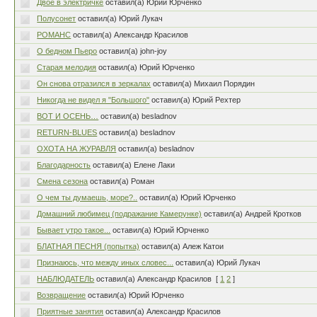
Двое в электричке
оставил(а) Юрий Юрченко
Полусонет
оставил(а) Юрий Лукач
РОМАНС
оставил(а) Александр Красилов
О бедном Пьеро
оставил(а) john-joy
Старая мелодия
оставил(а) Юрий Юрченко
Он снова отразился в зеркалах
оставил(а) Михаил Порядин
Никогда не видел я "Большого"
оставил(а) Юрий Рехтер
ВОТ И ОСЕНЬ…
оставил(а) besladnov
RETURN-BLUES
оставил(а) besladnov
ОХОТА НА ЖУРАВЛЯ
оставил(а) besladnov
Благодарность
оставил(а) Елене Лаки
Смена сезона
оставил(а) Роман
О чем ты думаешь, море?..
оставил(а) Юрий Юрченко
Домашний любимец (подражание Камерунке)
оставил(а) Андрей Кротков
Бывает утро такое...
оставил(а) Юрий Юрченко
БЛАТНАЯ ПЕСНЯ (попытка)
оставил(а) Алеж Катои
Признаюсь, что между иных словес...
оставил(а) Юрий Лукач
НАБЛЮДАТЕЛЬ
оставил(а) Александр Красилов
[
1
2
]
Возвращение
оставил(а) Юрий Юрченко
Приятные занятия
оставил(а) Александр Красилов