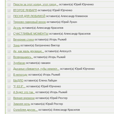
Прости за этот холод, этот город...
оставил(а) Юрий Юрченко
ВТОРОЕ ЯНВАРЯ
оставил(а) Юрий Юрченко
ПЕСНЯ ДЛЯ ЛЮБИМОЙ
оставил(а) Александр Клименок
Терново-лавровый венок
оставил(а) Юрий Лукач
Дуэль
оставил(а) Александр Красилов
СЧАСТЛИВЫЕ МОМЕНТЫ
оставил(а) Александр Красилов
Вечерние стихи
оставил(а) Игорь Рыжий
Зона
оставил(а) Батраченко Виктор
Ах, как жаль дружище...
оставил(а) Antosych
Возвращаюсь..
оставил(а) Игорь Рыжий
Зурбаган
оставил(а) гамаюн
Дыханье сбивается, губы немеют...
оставил(а) Юрий Юрченко
В непогоду
оставил(а) Игорь Рыжий
БЫДЛО
оставил(а) Елена Лайцан
"F 63.9"...
оставил(а) Юрий Юрченко
А будет это так..
оставил(а) Игорь Рыжий
Веяния времени
оставил(а) Юрий Рехтер
Зимняя ночь
оставил(а) Юрий Рехтер
Озлобляя других...
оставил(а) Александр Красилов