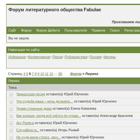
Форум литературного общества Fabulae
Приглашаем ли
Сайт
Форум
Форум Дебюта
Пользователи
Правила
Поиск
Регистра
Вы не зашли.
Навигация по сайту
Избранное
--
Коллективное
--
Проза
--
Публицистика
--
Поэзия
--
Авторы
Страниц:
4
5
6
7
8
9
10
11
12
…
80
Форум
» Лирика
Лирика
Тема
Черкесская песня
оставил(а) Юрий Юрченко
Что судьба наша – ночь да вьюга…
оставил(а) Юрий Юрченко
Чужие странные дома
оставил(а) Елена Ковалева
Как хорошо, когда всё гнётся по утрам...
оставил(а) Александр Красилов
Ars Poetica
оставил(а) Юрий Юрченко
Случайность..
оставил(а) Игорь Рыжий
Не суди меня строго, друг...
оставил(а) Юрий Юрченко