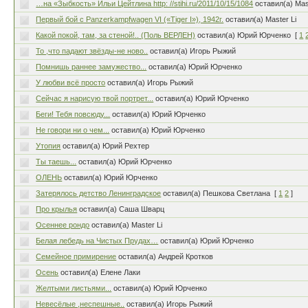
…на «Зыбкость» Ильи Цейтлина http: //stihi.ru/2011/10/15/1084
оставил(а) Mas
Первый бой с Panzerkampfwagen VI («Tiger I»), 1942г.
оставил(а) Master Li
Какой покой, там, за стеной!.. (Поль ВЕРЛЕН)
оставил(а) Юрий Юрченко
[
1
То ,что падают звёзды-не ново..
оставил(а) Игорь Рыжий
Помнишь раннее замужество...
оставил(а) Юрий Юрченко
У любви всё просто
оставил(а) Игорь Рыжий
Сейчас я нарисую твой портрет...
оставил(а) Юрий Юрченко
Беги! Тебя повсюду...
оставил(а) Юрий Юрченко
Не говори ни о чем...
оставил(а) Юрий Юрченко
Утопия
оставил(а) Юрий Рехтер
Ты таешь...
оставил(а) Юрий Юрченко
ОЛЕНЬ
оставил(а) Юрий Юрченко
Затерялось детство Ленинградское
оставил(а) Пешкова Светлана
[
1
2
]
Про крылья
оставил(а) Саша Шварц
Осеннее рондо
оставил(а) Master Li
Белая лебедь на Чистых Прудах…
оставил(а) Юрий Юрченко
Семейное примирение
оставил(а) Андрей Кротков
Осень
оставил(а) Елене Лаки
Желтыми листьями...
оставил(а) Юрий Юрченко
Невесёлые ,неспешные..
оставил(а) Игорь Рыжий