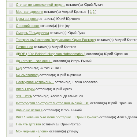
Ступая по заснеженной гряде...
оставил(а) Юрий Лукач
Мертвая деревня
оставил(а) Андрей Кротков
[
1
2
]
Цена вопроса
оставил(а) Юрий Юрченко
Осенний сонет
оставил(а) john-joy
Смерть Гёльдерлина
оставил(а) Юрий Лукач
Театральный скепсис (подражание Юрию Рехтеру)
оставил(а) Андрей Кротк
Почвенное
оставил(а) Андрей Кротков
ДВОЕ ( "Die Beiden" Hugo von Hofmannsthal )
оставил(а) Юрий Юрченко
До чего же... эта осень.
оставил(а) Игорь Рыжий
ГАД
оставил(а) Антип Ушкин
Кинематограф
оставил(а) Юрий Юрченко
Пасмурная Астрахань...
оставил(а) Елена Ковалева
Виевы муки
оставил(а) Юрий Лукач
ЧУР-ЧУРА
оставил(а) Александр Клименок
Фотография со строительства Колымской ГЭС
оставил(а) Юрий Юрченко
Давно не летал я
оставил(а) Игорь Рыжий
Витя Яковенко был меня постарше... Юрий Юрченко
оставил(а) Алиса Деев
Память детства
оставил(а) Юрий Рехтер
Мой чёрный человек
оставил(а) john-joy