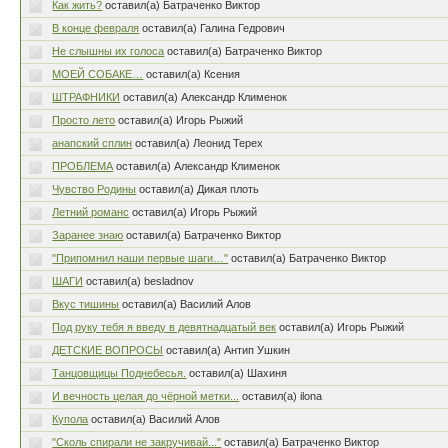
Как жить?
оставил(а) Батраченко Виктор
В конце февраля
оставил(а) Галина Гедрович
Не слышны их голоса
оставил(а) Батраченко Виктор
МОЕЙ СОБАКЕ…
оставил(а) Ксения
ШТРАФНИКИ
оставил(а) Александр Клименок
Просто лето
оставил(а) Игорь Рыжий
анапский сплин
оставил(а) Леонид Терех
ПРОБЛЕМА
оставил(а) Александр Клименок
Чувство Родины
оставил(а) Дикая плоть
Летний романс
оставил(а) Игорь Рыжий
Заранее знаю
оставил(а) Батраченко Виктор
"Припомнил наши первые шаги…"
оставил(а) Батраченко Виктор
ШАГИ
оставил(а) besladnov
Вкус тишины
оставил(а) Василий Алов
Под руку тебя я введу в девятнадцатый век
оставил(а) Игорь Рыжий
ДЕТСКИЕ ВОПРОСЫ
оставил(а) Антип Ушкин
Танцовщицы Поднебесья.
оставил(а) Шахиня
И вечность целая до чёрной метки...
оставил(а) ilona
Купола
оставил(а) Василий Алов
"Сколь спирали не закручивай..."
оставил(а) Батраченко Виктор