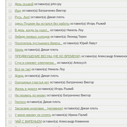
День осьмой
оставил(а) john-joy
Ищу
оставил(а) Батраченко Виктор
Русь, Ave!
оставил(а) Дикая плоть
здесь Пушкин бы остался без работы
оставил(а) Игорь Рыжий
В день, когда ты ушел...
оставил(а) Нинель Лоу
Либидо первых холодов
оставил(а) Леонид Терех
Посетитель пустынного берега...
оставил(а) Юрий Лавут
Хворь
оставил(а) Дикая плоть
ПРЕДВКУШЕНИЕ ВЕСНЫ (НЕ КО ВРЕМЕНИ)
оставил(а) Александр Климено
Стук и скрежет электрички...
оставил(а) Antosych
Всё не так!
оставил(а) Нинель Лоу
Дождь
оставил(а) Дикая плоть
Ощущенья счастья нет
оставил(а) Батраченко Виктор
Жизнь в дороге
оставил(а) Игорь Рыжий
Не прожить по-иному
оставил(а) Батраченко Виктор
Гротеск
оставил(а) Дикая плоть
Засахарю цукатами... (интимное)
оставил(а) Дикая плоть
У меня никому не отнять
оставил(а) Ирина Палий
ЧАЙ С ВАРЕНЬЕМ
оставил(а) Александр Клименок