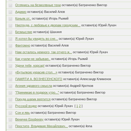
Оглянись на безмолвные тени
оставил(а) Батраченко Виктор
Адажио
оставил(а) Василий Алов
Коньяк от..
оставил(а) Игорь Рыжий
Ниоткуда, с любовью к дворам городским...
оставил(а) Юрий Лукач
Безмыслие
оставил(а) Шахиня
Я хотел бы увидеть во сне...
оставил(а) Юрий Лукач
Фантомно
оставил(а) Василий Алов
Нам осталось немного, так отчего ж...
оставил(а) Юрий Лукач
Как учили-не забываю..
оставил(а) Игорь Рыжий
Удачи тебе, корсар!
оставил(а) Батраченко Виктор
«Бутылкою украсив стол…»
оставил(а) Батраченко Виктор
ПАМЯТИ А. ВОЗНЕСЕНСКОГО
оставил(а) Александр Клименок
Агония здравого смысла
оставил(а) Андрей Кротков
"Принимаю в подарок утро..."
оставил(а) Батраченко Виктор
Покуда шарик вертится
оставил(а) Батраченко Виктор
Русской водке
оставил(а) Юрий Лукач
[
1
2
]
Сон и явь
оставил(а) Батраченко Виктор
Веничке Ерофееву
оставил(а) Юрий Лукач
Простите, Владимир Михайлович...
оставил(а) ilona