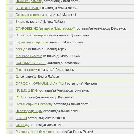
Психика (ремейк)
оставил(а) Дикая плоть
Антиэкклезиаст
оставил(а) Aлиса Деева
Снежная королева
оставил(а) Master Li
Блажь
оставил(а) Елена Лайцан
ОТКРОВЕНИЕ (из цикла "Мастерская")
оставил(а) Александр Клименок
Эхо вторит, ветер носит
оставил(а) Дикая плоть
Здравствуй,парень
оставил(а) Игорь Рыжий
обещал
оставил(а) Леонид Терех
Женское счастье
оставил(а) Игорь Рыжий
ВСПОМИНАЕТСЯ...
оставил(а) besladnov
Лыко в строку
оставил(а) Дикая плоть
Да
оставил(а) Елена Лайцан
ОПРОС - НОРМАЛЬНЫ ЛИ МЫ?
оставил(а) Микаэль
ПОДВОДНИКИ
оставил(а) Александр Клименок
ОНА
оставил(а) Александр Клименок
Читая Марину Цветаеву
оставил(а) Дикая плоть
Невозвращенцам
оставил(а) Дикая плоть
ГРУШИ
оставил(а) Антип Ушкин
Свобода
оставил(а) Дикая плоть
Раннее утро(побудочное)
оставил(а) Игорь Рыжий