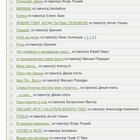
Отдыхает земля
оставил(а) Игорь Рыжий
МИРАЖИ
оставил(а) besladnov
Голоса
оставил(а) Елене Лаки
ЛЮБЛЮ ТЕБЯ, КОГДА ТЫ ЕШЬ ПЕЛЬМЕНИ!
оставил(а) Антип Ушкин
Плещей.
оставил(а) Шахиня
Небо на двоих
оставил(а) Иван Зеленцов
[
1
2
3
]
Руны
оставил(а) Шахиня
Что добавить о выпавшем снеге...
оставил(а) Юрий Лавут
от восьмилетнего вина Хинта
оставил(а) Михаил Порядин
Море света...
оставил(а) Antosych
Обол для Харона
оставил(а) Дикая плоть
брат По - Босху
оставил(а) Михаил Порядин
Снова Луна на постель мою стелется...
оставил(а) Дикая плоть
...о снах...
оставил(а) Дикая плоть
Город входит в сны
оставил(а) Батраченко Виктор
ПИСЬМО ДРУГУ НА ОТВЛЕЧЕННУЮ ТЕМУ
оставил(а) Александр Клименок
ПТИЦА
оставил(а) Антип Ушкин
Я приехал невпопад..
оставил(а) Игорь Рыжий
СЛОВО И ДЕЛО
оставил(а) besladnov
Время постмодерна
оставил(а) Граф О’ Ман