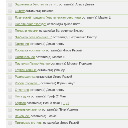
Задумала я бегство из сети...
оставил(а) Алиса Деева
Outlaw
оставил(а) Шахиня
Языческий праздник (мистическая секстина)
оставил(а) Master Li
Посвящение "звезде"
оставил(а) Дикая плоть
Полегли ковыли
оставил(а) Батраченко Виктор
"Бабьего лета обманка..."
оставил(а) Батраченко Виктор
Гармония
оставил(а) Дикая плоть
Хорошая ностальгия
оставил(а) Игорь Рыжий
Поминальное
оставил(а) Master Li
Паутинки Пауло Коэльо
оставил(а) Михаил Порядин
Крупли капные
оставил(а) john-joy
Размышлялка
оставил(а) Игорь Рыжий
Робея, тронула...
оставил(а) Юрий Лавут
Отлетело
оставил(а) Дикая плоть
Ночь духа
оставил(а) Граф О’ Ман
Кармен
оставил(а) Елене Лаки
[
1
2
]
маленькая элегия
оставил(а) Пётр Уфимов
Вечернее.
оставил(а) Тламе
Питерские мотивы
оставил(а) Игорь Рыжий