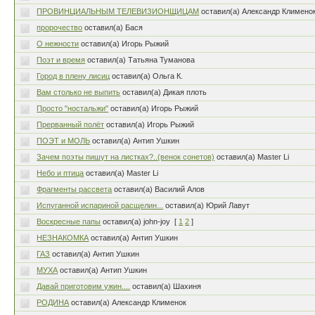
ПРОВИНЦИАЛЬНЫМ ТЕЛЕВИЗИОНЩИЦАМ
оставил(а) Александр Климено
пророчество
оставил(а) Бася
О нежности
оставил(а) Игорь Рыжий
Поэт и время
оставил(а) Татьяна Туманова
Город в плену лисиц
оставил(а) Ольга К.
Вам столько не выпить
оставил(а) Дикая плоть
Просто "ностальжи"
оставил(а) Игорь Рыжий
Прерванный полёт
оставил(а) Игорь Рыжий
ПОЭТ и МОЛЬ
оставил(а) Антип Ушкин
Зачем поэты пишут на листках?..(венок сонетов)
оставил(а) Master Li
Небо и птица
оставил(а) Master Li
Фрагменты рассвета
оставил(а) Василий Алов
Испуганной испариной расщелин...
оставил(а) Юрий Лавут
Воскресные папы
оставил(а) john-joy
[
1
2
]
НЕЗНАКОМКА
оставил(а) Антип Ушкин
ГАЗ
оставил(а) Антип Ушкин
МУХА
оставил(а) Антип Ушкин
Давай приготовим ужин....
оставил(а) Шахиня
РОДИНА
оставил(а) Александр Клименок