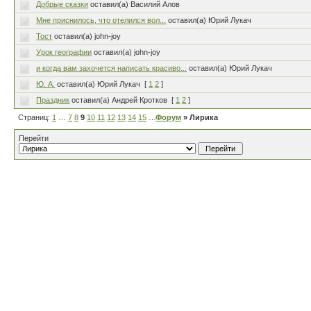
Добрые сказки
оставил(а) Василий Алов
Мне приснилось, что отелился вол...
оставил(а) Юрий Лукач
Тост
оставил(а) john-joy
Урок географии
оставил(а) john-joy
и когда вам захочется написать красиво...
оставил(а) Юрий Лукач
Ю. А.
оставил(а) Юрий Лукач
[
1
2
]
Праздник
оставил(а) Андрей Кротков
[
1
2
]
Страниц:
1
…
7
8
9
10
11
12
13
14
15
…
Форум
80
» Лирика
Перейти