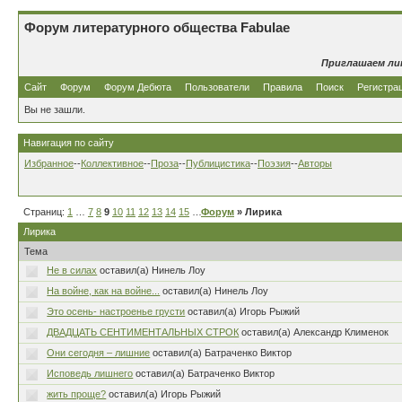
Форум литературного общества Fabulae
Приглашаем ли
Сайт
Форум
Форум Дебюта
Пользователи
Правила
Поиск
Регистра
Вы не зашли.
Навигация по сайту
Избранное
--
Коллективное
--
Проза
--
Публицистика
--
Поэзия
--
Авторы
Страниц:
1
…
7
8
9
10
11
12
13
14
15
…
Форум
80
» Лирика
Лирика
Тема
Не в силах
оставил(а) Нинель Лоу
На войне, как на войне...
оставил(а) Нинель Лоу
Это осень- настроенье грусти
оставил(а) Игорь Рыжий
ДВАДЦАТЬ СЕНТИМЕНТАЛЬНЫХ СТРОК
оставил(а) Александр Клименок
Они сегодня – лишние
оставил(а) Батраченко Виктор
Исповедь лишнего
оставил(а) Батраченко Виктор
жить проще?
оставил(а) Игорь Рыжий