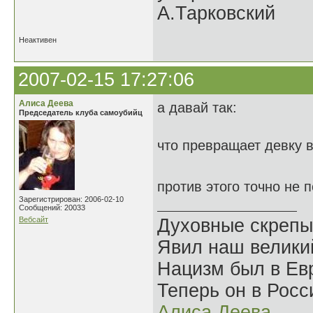
А.Тарковский
Неактивен
2007-02-15 17:27:06
Алиса Деева
а давай так:
Председатель клуба самоубийц
что превращает девку 
против этого точно не 
Зарегистрирован: 2006-02-10
Сообщений: 20033
Вебсайт
Духовные скрепы
Явил наш велики
Нацизм был в Евр
Теперь он в Росс
Алиса Деева