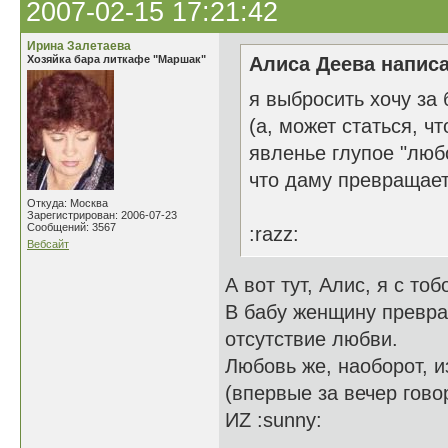
2007-02-15 17:21:42
Ирина Залетаева
Хозяйка бара литкафе "Маршак"
Алиса Деева написа
я выбросить хочу за
(а, может статься, чт
явленье глупое "люб
что даму превращает
Откуда: Москва
Зарегистрирован: 2006-07-23
Сообщений: 3567
:razz:
Вебсайт
А вот тут, Алис, я c то
В бабу женщину превращ
отсутствие любви.
Любовь же, наоборот, 
(впервые за вечер гово
ИZ :sunny: