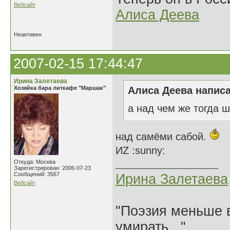
Вебсайт
Алиса Деева
Неактивен
2007-02-15 17:44:47
Ирина Залетаева
Хозяйка бара литкафе "Маршак"
Алиса Деева написа
а над чем же тогда 
над самёми сабой.
ИZ :sunny:
Откуда: Москва
Зарегистрирован: 2006-07-23
Сообщений: 3567
Ирина Залетаева
Вебсайт
"Поэзия меньше в
умирать..."