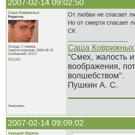
2007-02-14 09:02:50
Саша Коврижных
От любви не спасает л
Редактор
Но от смерти спасает л
СК
Саша Коврижных
Откуда: С севера.
Зарегистрирован: 2006-08-15
Сообщений: 15171
"Смех, жалость и
Вебсайт
воображения, по
волшебством".
Пушкин А. С.
______________
Неактивен
2007-02-14 09:09:02
Аркадий Эйдман