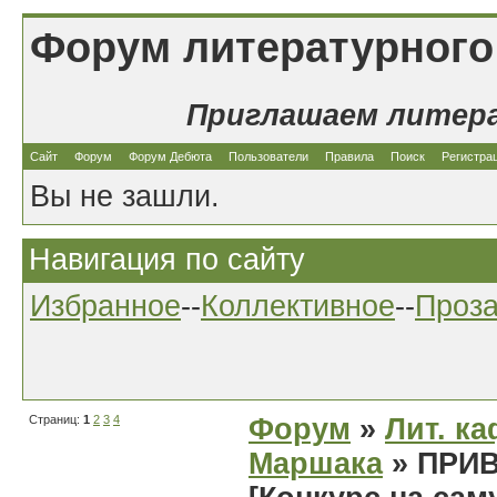
Форум литературного
Приглашаем литер
Сайт
Форум
Форум Дебюта
Пользователи
Правила
Поиск
Регистра
Вы не зашли.
Навигация по сайту
Избранное
--
Коллективное
--
Проз
Страниц:
1
2
3
4
Форум
»
Лит. ка
Маршака
» ПРИ