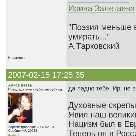
Ирина Залетаева
"Поэзия меньше в
умирать..."
А.Тарковский
Неактивен
2007-02-15 17:25:35
Алиса Деева
да ладно тебе, Ир, не 
Председатель клуба самоубийц
Духовные скрепы
Явил наш велики
Нацизм был в Евр
Зарегистрирован: 2006-02-10
Сообщений: 20033
Теперь он в Росс
Вебсайт