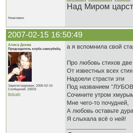
Над Миром царс
Неактивен
2007-02-15 16:50:49
Алиса Деева
а я вспомнила свой ст
Председатель клуба самоубийц
Про любовь стихов две
От известных всех стих
Надоели страсти эти
Под названием "ЛУБОВ
Зарегистрирован: 2006-02-10
Сообщений: 20033
Сочините утром хмуры
Вебсайт
Мне чего-то почудней,
А любовь оставьте дур
Я слыхала всё о ней!