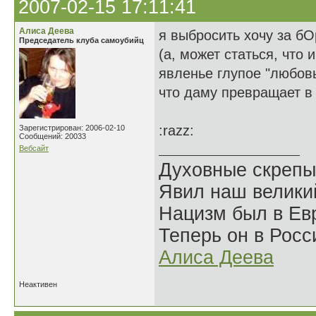
2007-02-15 17:11:41
Алиса Деева
я выбросить хочу за бО
Председатель клуба самоубийц
(а, может статься, что и
явленье глупое "любовь
что даму превращает в
:razz:
Зарегистрирован: 2006-02-10
Сообщений: 20033
Вебсайт
Духовные скрепы
Явил наш велики
Нацизм был в Евр
Теперь он в Росс
Алиса Деева
Неактивен