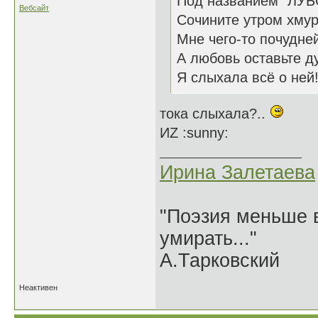
Под названием "ЛУБ
Вебсайт
Сочините утром хму
Мне чего-то почудне
А любовь оставьте д
Я слыхала всё о ней
тока слыхала?..
ИZ :sunny:
Ирина Залетаева
"Поэзия меньше в
умирать..."
А.Тарковский
Неактивен