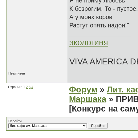
Я не пойму любовь
К безрогим. То - пустое.
А у моих коров
Растут опять надои!"
экологиня
VIVA AMERICA 
Неактивен
Страниц:
1
2
3
4
Форум
»
Лит. ка
Маршака
» ПРИ
[Конкурс на сам
Перейти