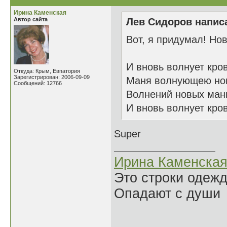
Ирина Каменская
Автор сайта
Лев Сидоров написа
Вот, я придумал! Нов
И вновь волнует кро
Откуда: Крым, Евпатория
Зарегистрирован: 2006-09-09
Маня волнующею но
Сообщений: 12766
Волнений новых ман
И вновь волнует кро
Super
Ирина Каменска
Это строки одеж
Опадают с души
______________