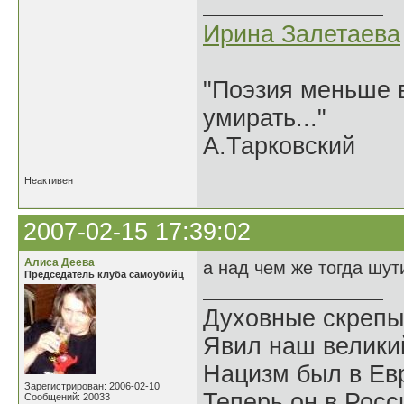
Ирина Залетаева
"Поэзия меньше в
умирать..."
А.Тарковский
Неактивен
2007-02-15 17:39:02
Алиса Деева
а над чем же тогда шу
Председатель клуба самоубийц
Духовные скрепы
Явил наш велики
Нацизм был в Евр
Зарегистрирован: 2006-02-10
Теперь он в Росс
Сообщений: 20033