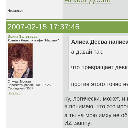
Неактивен
2007-02-15 17:37:46
Ирина Залетаева
Хозяйка бара литкафе "Маршак"
Алиса Деева написа
а давай так:
что превращает девк
Откуда: Москва
против этого точно 
Зарегистрирован: 2006-07-23
Сообщений: 3567
Вебсайт
ну, логически, может, и 
я понимаю, что это иро
а ты на мою имху не о
ИZ :sunny: