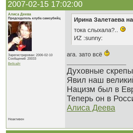
2007-02-15 17:02:00
Алиса Деева
Председатель клуба самоубийц
Ирина Залетаева на
тока слыхала?..
ИZ :sunny:
ага. зато всё
Зарегистрирован: 2006-02-10
Сообщений: 20033
Вебсайт
Духовные скрепы
Явил наш велики
Нацизм был в Евр
Теперь он в Росс
Алиса Деева
Неактивен