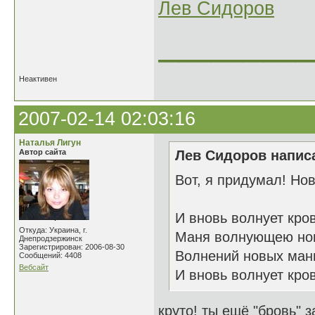
Лев Сидоров
______________
Неактивен
2007-02-14 02:03:16
Наталья Лигун
Автор сайта
Лев Сидоров написа
Вот, я придумал! Нов
И вновь волнует кро
Откуда: Украина, г.
Маня волнующею но
Днепродзержинск
Зарегистрирован: 2006-08-30
Волнений новых ман
Сообщений: 4408
Вебсайт
И вновь волнует кро
круто! ты ещё "бровь" 