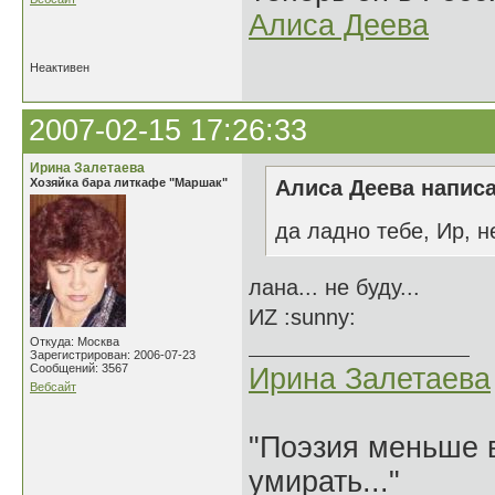
Алиса Деева
Неактивен
2007-02-15 17:26:33
Ирина Залетаева
Хозяйка бара литкафе "Маршак"
Алиса Деева написа
да ладно тебе, Ир, 
лана... не буду...
ИZ :sunny:
Откуда: Москва
Зарегистрирован: 2006-07-23
Сообщений: 3567
Ирина Залетаева
Вебсайт
"Поэзия меньше в
умирать..."