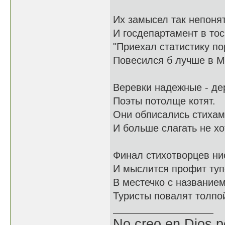
Их замысел так непонят
И госдепартамент в тос
"Приехал статистику по
Повесился б лучше в М
Веревки надежные - дер
Поэты потолще котят.
Они обписались стихам
И больше слагать не хо
Финал стихотворцев ни
И мыслится профит туп
В местечко с название
Туристы повалят толпой
No creo en Dios p