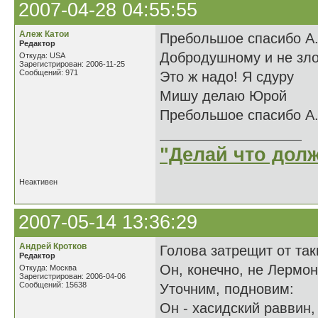
2007-04-28 04:55:55
Алеж Катои
Пребольшое спасибо А
Редактор
Добродушному и не зл
Откуда: USA
Зарегистрирован: 2006-11-25
Сообщений: 971
Это ж надо! Я сдуру
Мишу делаю Юрой
Пребольшое спасибо А
"Делай что долж
Неактивен
2007-05-14 13:36:29
Андрей Кротков
Голова затрещит от так
Редактор
Он, конечно, не Лермон
Откуда: Москва
Зарегистрирован: 2006-04-06
Сообщений: 15638
Уточним, подновим:
Он - хасидский раввин,