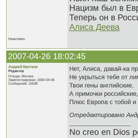
Нацизм был в Евр
Теперь он в Росс
Алиса Деева
Неактивен
2007-04-26 18:02:45
Андрей Кротков
Нет, Алиса, давай-ка п
Редактор
Не укрыться тебе от ли
Откуда: Москва
Зарегистрирован: 2006-04-06
Сообщений: 15638
Твои гены английские,
А примочки российские
Плюс Европа с тобой и
Отредактировано Андре
No creo en Dios p