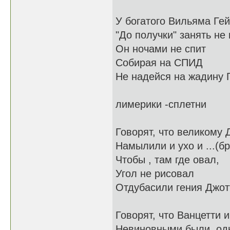
У богатого Вильяма Гей
"До получки" занять не
Он ночами не спит
Собирая на СПИД
Не надейся на жадину 
лимерики -сплетни
Говорят, что великому 
Намылили и ухо и ...(б
Чтобы , там где овал,
Угол не рисовал
Отдубасили гения Джот
Говорят, что Ванцетти 
Невиновными были ,од