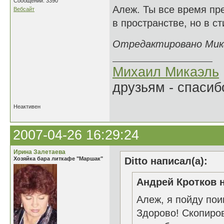
Сообщений: 3390
Алеж. Ты все время пре
Вебсайт
в пространстве, но в ст
Отредактировано Микаэ
Михаил Микаэль
друзьям - спасибо
Неактивен
2007-04-26 16:29:24
Ирина Залетаева
Хозяйка бара литкафе "Маршак"
Ditto написал(а):
Андрей Кротков н
Алеж, я пойду пои
Здорово! Скопиров