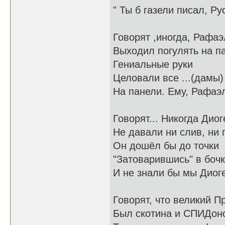
" Ты б газели писал, Ру
Говорят ,иногда, Рафаэ
Выходил погулять на п
Гениальные руки
Целовали все ...(дамы)
На панели. Ему, Рафаэ
Говорят... Никогда Диог
Не давали ни слив, ни 
Он дошёл бы до точки
"Затоварившись" в боч
И не знали бы мы Диог
Говорят, что великий П
Был скотина и СПИДон