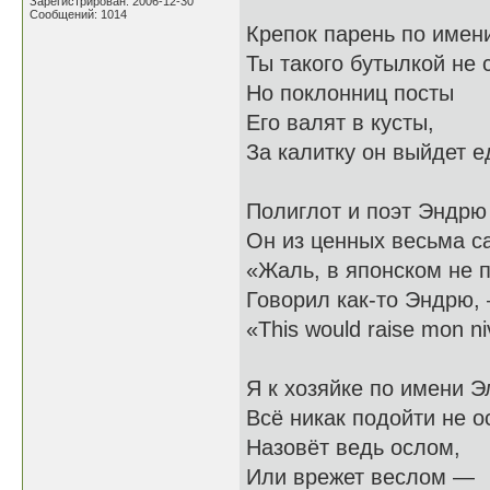
Зарегистрирован: 2006-12-30
Сообщений: 1014
Крепок парень по имен
Ты такого бутылкой не 
Но поклонниц посты
Его валят в кусты,
За калитку он выйдет е
Полиглот и поэт Эндр
Он из ценных весьма 
«Жаль, в японском не 
Говорил как-то Эндрю,
«This would raise mon ni
Я к хозяйке по имени Э
Всё никак подойти не 
Назовёт ведь ослом,
Или врежет веслом —