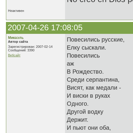
Неактивен
2007-04-26 17:08:05
Микаэль
Повесились русские,
Автор сайта
Елку сыскали.
Зарегистрирован: 2007-02-14
Сообщений: 3390
Повесились
Вебсайт
аж
В Рождество.
Среди серпантина,
Висят, как медали -
И виски в руках
Одного.
Другой водку
Держит.
И пьют они оба,