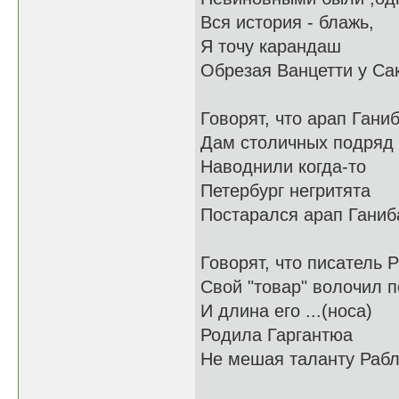
Вся история - блажь,
Я точу карандаш
Обрезая Ванцетти у Са
Говорят, что арап Гани
Дам столичных подряд 
Наводнили когда-то
Петербург негритята
Постарался арап Ганиб
Говорят, что писатель 
Свой "товар" волочил 
И длина его ...(носа)
Родила Гаргантюа
Не мешая таланту Раб