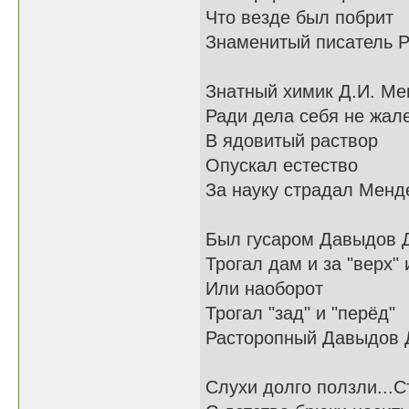
Что везде был побрит
Знаменитый писатель 
Знатный химик Д.И. М
Ради дела себя не жал
В ядовитый раствор
Опускал естество
За науку страдал Менд
Был гусаром Давыдов 
Трогал дам и за "верх" и
Или наоборот
Трогал "зад" и "перёд"
Расторопный Давыдов 
Слухи долго ползли...