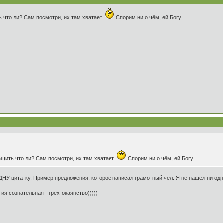
ь что ли? Сам посмотри, их там хватает.
Спорим ни о чём, ей Богу.
ащить что ли? Сам посмотри, их там хватает.
Спорим ни о чём, ей Богу.
ОДНУ цитатку. Пример предложения, которое написал грамотный чел. Я не нашел ни одн
гия сознательная - грех-окаянство)))))