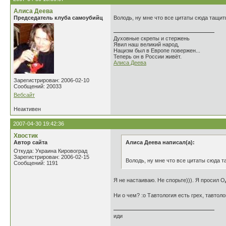
Алиса Деева
Председатель клуба самоубийц
Володь, ну мне что все цитаты сюда тащит
Духовные скрепы и стержень
Явил наш великий народ,
Нацизм был в Европе повержен...
Теперь он в России живёт.
Алиса Деева
Зарегистрирован: 2006-02-10
Сообщений: 20033
Вебсайт
Неактивен
2007-04-30 19:42:36
Хвостик
Автор сайта
Алиса Деева написал(а):
Откуда: Украина Кировоград
Зарегистрирован: 2006-02-15
Володь, ну мне что все цитаты сюда т
Сообщений: 1191
Я не настаиваю. Не спорьте))). Я просил 
Ни о чем? :o Тавтология есть грех, тавтоло
иди