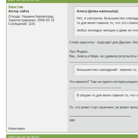
Хвостик
Автор сайта
Алиса Деева написал(а):
Откуда: Украина Кировоград
Нет, я смотрела, большинство совпаде
Зарегистрирован: 2006-02-15
то для меня главное то, что это слово
Сообщений: 1191
любых молодых женщин и даже не очен
Слово красотка - подходит для Джулии. Не
Про Яндекс.
Вас, Алиса и Марк, не удивили результаты 
_____________________________________
большинство совпадений - именно то, 
Что именно? Там ни одного интересующего
____________________________
В общем-то для меня главное то, что 
То, что режет слух мужчине, не режет женщ
иди
Неактивен
2007-04-30 18:39:07