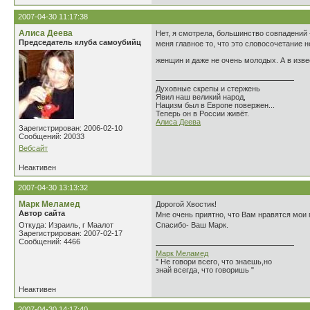
2007-04-30 11:17:38
Алиса Деева
Нет, я смотрела, большинство совпадений 
Председатель клуба самоубийц
меня главное то, что это словосочетание н
женщин и даже не очень молодых. А в изве
Духовные скрепы и стержень
Явил наш великий народ,
Нацизм был в Европе повержен...
Теперь он в России живёт.
Алиса Деева
Зарегистрирован: 2006-02-10
Сообщений: 20033
Вебсайт
Неактивен
2007-04-30 13:13:32
Марк Меламед
Дорогой Хвостик!
Автор сайта
Мне очень приятно, что Вам нравятся мои 
Откуда: Израиль, г Маалот
Спасибо- Ваш Марк.
Зарегистрирован: 2007-02-17
Сообщений: 4466
Марк Меламед
" Не говори всего, что знаешь,но
знай всегда, что говоришь "
Неактивен
2007-04-30 14:17:40