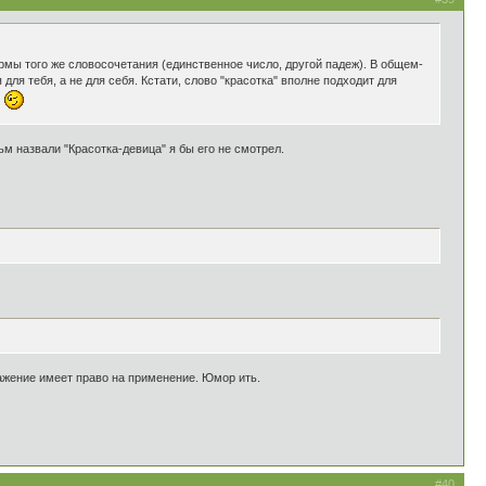
рмы того же словосочетания (единственное число, другой падеж). В общем-
для тебя, а не для себя. Кстати, слово "красотка" вполне подходит для
.
ьм назвали "Красотка-девица" я бы его не смотрел.
ыражение имеет право на применение. Юмор ить.
#40