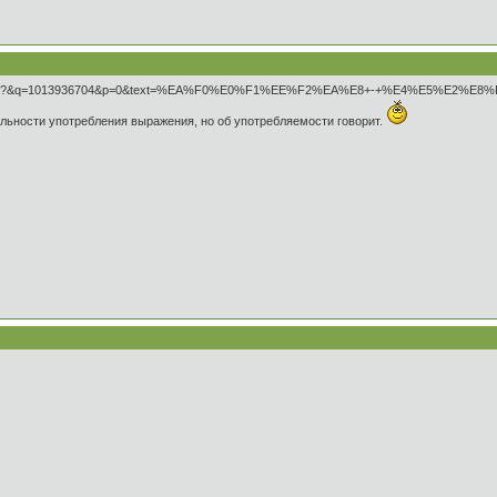
ndsearch?&q=1013936704&p=0&text=%EA%F0%E0%F1%EE%F2%EA%E8+-+%E4%E5%E2%E8
вильности употребления выражения, но об употребляемости говорит.