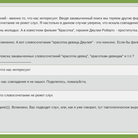
ний - именно то, что нас интересует. Вводя закавыченный поиск мы теряем другие фо
сочетание не режет слух. Я настолько в данном случае уверена, что искала совпадения 
ь молодых. А в известном фильме "Красотка", героиня Джулии Робертс - проститутка
сомненно. А вот словосочетание "красотка-девица Джулия" - это нонсенс. Если бы фил
поиска закавыченных словосочетаний "красоток-девиц", "красоткам-девицам" и т.п.?
_________________
что нас интересует
 нас совпадения я не нашел. Поделитесь, пожалуйста.
это словосочетание не режет слух
ине))). Возможно, Вас подводит слух, или, как я уже говорил, тут тавтологическое в