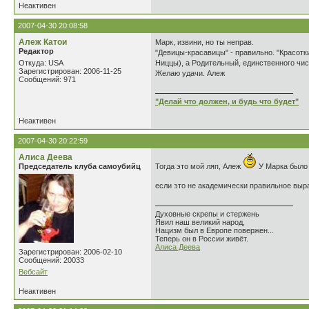
Неактивен
2007-04-30 20:08:58
Алеж Катои
Марк, извини, но ты неправ.
Редактор
"Девицы-красавицы" - правильно. "Красотк
Откуда: USA
Ниццы), а Родительный, единственного чи
Зарегистрирован: 2006-11-25
Желаю удачи. Алеж
Сообщений: 971
"Делай что должен, и будь что будет"
Неактивен
2007-04-30 20:22:59
Алиса Деева
Председатель клуба самоубийц
Тогда это мой ляп, Алеж
У Марка было 
если это не академически правильное выр
Духовные скрепы и стержень
Явил наш великий народ,
Нацизм был в Европе повержен...
Теперь он в России живёт.
Алиса Деева
Зарегистрирован: 2006-02-10
Сообщений: 20033
Вебсайт
Неактивен