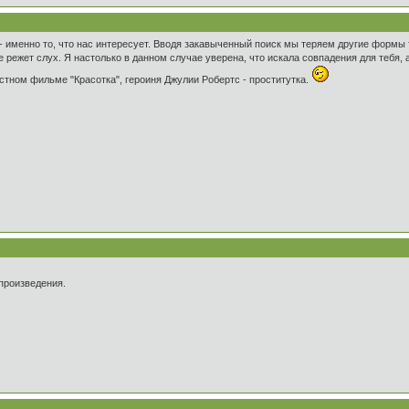
- именно то, что нас интересует. Вводя закавыченный поиск мы теряем другие формы 
е режет слух. Я настолько в данном случае уверена, что искала совпадения для тебя, 
стном фильме "Красотка", героиня Джулии Робертс - проститутка.
произведения.