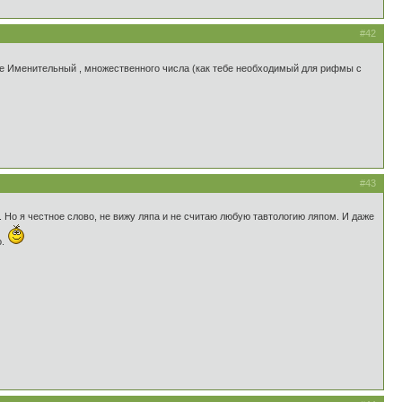
#42
ж не Именительный , множественного числа (как тебе необходимый для рифмы с
#43
 Но я честное слово, не вижу ляпа и не считаю любую тавтологию ляпом. И даже
о.