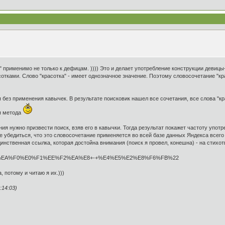
а" применимо не только к дефицам. )))) Это и делает употребление конструкции деви
отками. Слово "красотка" - имеет однозначное значение. Поэтому словосочетание "кра
без применения кавычек. В результате поисковик нашел все сочетания, все слова "кра
ая метода
я нужно призвести поиск, взяв его в кавычки. Тогда результат покажет частоту упо
е убедиться, что это словосочетание применяется во всей базе данных Яндекса всег
инственная ссылка, которая достойна внимания (поиск я провел, конешна) - на стихот
ext=%22%EA%F0%E0%F1%EE%F2%EA%E8+-+%E4%E5%E2%E8%F6%FB%22
 потому и читаю я их.)))
14:03)