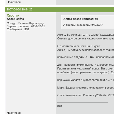
Неактивен
2007-04-30 10:44:23
Хвостик
Автор сайта
Алиса Деева написал(а):
Откуда: Украина Кировоград
А девицы-красавицы слыхал?
Зарегистрирован: 2006-02-15
Сообщений: 1191
Алиса, Вы же видите, что слово "красавиц
Совсем другое дело в нашем случае с крас
Относительно ссылки на Яндекс.
Алиса, Вы запустили поиск словосочетания 
написанные
отдельно
. Это - неправильн
Для проверки применяемости словосочетани
Произвев этот несложный поиск, Вы может
ошибочно (тире принимается за дефис). Ед
http://www.yandex.ru/yandsearch?t
Марк, Ваши лимерики мне нравятся весьма,
Отредактировано Хвостик (2007-04-30 11:
иди
Неактивен