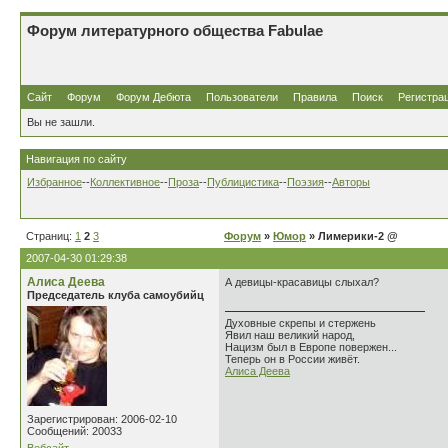
Форум литературного общества Fabulae
Сайт
Форум
Форум Дебюта
Пользователи
Правила
Поиск
Регистра
Вы не зашли.
Навигация по сайту
Избранное
--
Коллективное
--
Проза
--
Публицистика
--
Поэзия
--
Авторы
Страниц:
1
2
3
Форум
»
Юмор
» Лимерики-2 @
2007-04-30 01:29:38
Алиса Деева
А девицы-красавицы слыхал?
Председатель клуба самоубийц
Духовные скрепы и стержень
Явил наш великий народ,
Нацизм был в Европе повержен...
Теперь он в России живёт.
Алиса Деева
Зарегистрирован: 2006-02-10
Сообщений: 20033