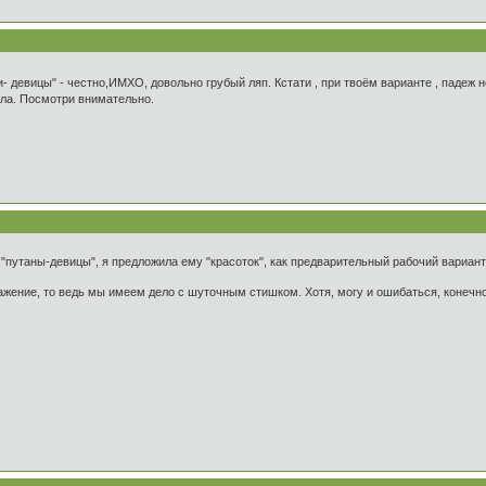
и- девицы" - честно,ИМХО, довольно грубый ляп. Кстати , при твоём варианте , паде
сла. Посмотри внимательно.
"путаны-девицы", я предложила ему "красоток", как предварительный рабочий вариант.
ажение, то ведь мы имеем дело с шуточным стишком. Хотя, могу и ошибаться, конечн