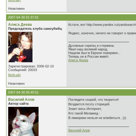
Вебсайт
Неактивен
2007-04-30 01:37:01
Алиса Деева
Кстати, вот http://www.yandex.ru/ya
Председатель клуба самоубийц
Яндекс, конечно, ничего не говорит о пра
Духовные скрепы и стержень
Явил наш великий народ,
Нацизм был в Европе повержен...
Теперь он в России живёт.
Алиса Деева
Зарегистрирован: 2006-02-10
Сообщений: 20033
Вебсайт
Неактивен
2007-04-30 05:45:51
Василий Алов
Поглядите скорей, что творится!
Автор сайта
Воздается поэту сторицей.
Знает весь Интернет,
Кто такой Меламед -
В лимерики нельзя не влюбиться...)))
Василий Алов