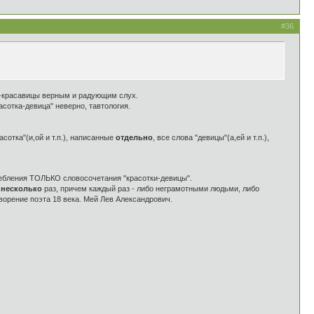
#36
цы-красавицы верным и радующим слух.
сотка-девица" неверно, тавтология.
сотка"(и,ой и т.п.), написанные
отдельно
, все слова "девицы"(а,ей и т.п.),
требления ТОЛЬКО словосочетания "красотки-девицы".
о
несколько
раз, причем каждый раз - либо неграмотными людьми, либо
ворение поэта 18 века. Мей Лев Александрович.