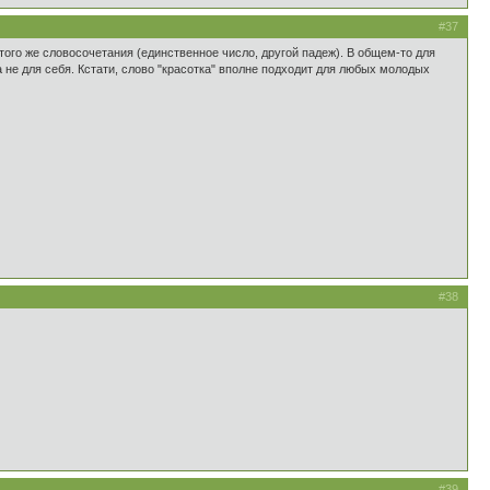
#37
того же словосочетания (единственное число, другой падеж). В общем-то для
а не для себя. Кстати, слово "красотка" вполне подходит для любых молодых
#38
#39