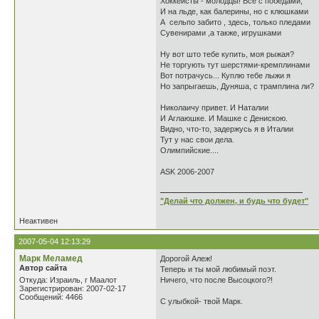
Хоккеисты - молодцы! Все с победами,
И на льде, как балерины, но с клюшками
А сельпо забито , здесь, только пледами
Сувенирами ,а также, игрушками
Ну вот што тебе купить, моя рыжая?
Не торгують тут шерстями-кремплинами
Вот потрачусь... Куплю тебе лыжи я
Но запрыгаешь, Дуняша, с трамплина ли?
Николаичу привет. И Наталии
И Аглаюшке. И Машке с Денискою.
Видно, что-то, задержусь я в Италии
Тут у нас свои дела.
Олимпийские....
ASK 2006-2007
"Делай что должен, и будь что будет"
Неактивен
2007-05-04 12:13:29
Марк Меламед
Дорогой Алеж!
Автор сайта
Теперь и ты мой любимый поэт.
Откуда: Израиль, г Маалот
Ничего, что после Высоцкого?!
Зарегистрирован: 2007-02-17
Сообщений: 4466
С улыбкой- твой Марк.