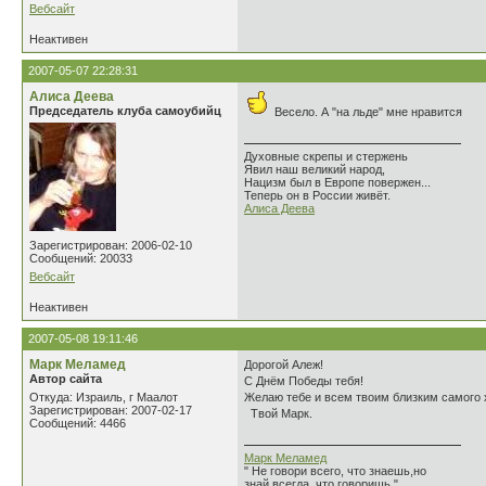
Вебсайт
Неактивен
2007-05-07 22:28:31
Алиса Деева
Председатель клуба самоубийц
Весело. А "на льде" мне нравится
Духовные скрепы и стержень
Явил наш великий народ,
Нацизм был в Европе повержен...
Теперь он в России живёт.
Алиса Деева
Зарегистрирован: 2006-02-10
Сообщений: 20033
Вебсайт
Неактивен
2007-05-08 19:11:46
Марк Меламед
Дорогой Алеж!
Автор сайта
С Днём Победы тебя!
Откуда: Израиль, г Маалот
Желаю тебе и всем твоим близким самого 
Зарегистрирован: 2007-02-17
Твой Марк.
Сообщений: 4466
Марк Меламед
" Не говори всего, что знаешь,но
знай всегда, что говоришь "