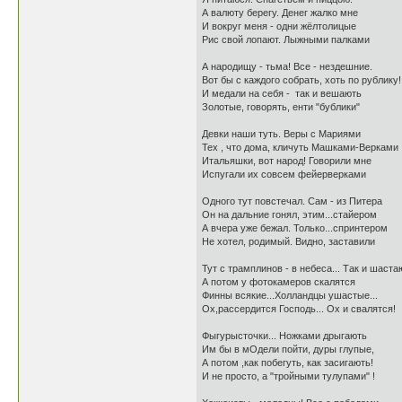
А валюту берегу. Денег жалко мне
И вокруг меня - одни жёлтолицые
Рис свой лопают. Лыжными палками
А народищу - тьма! Bсе - нездешние.
Вот бы с каждого собрать, хоть по рублику!
И медали на себя - так и вешають
Золотые, говорять, енти "бублики"
Девки наши туть. Веры с Мариями
Теx , что дома, кличуть Машками-Верками
Итальяшки, вот народ! Говорили мне
Испугали их совсем фейерверками
Одного тут повстечал. Сам - из Питера
Он на дальние гонял, этим...стайером
А вчера уже бежал. Только...спринтером
Не хотел, родимый. Видно, заставили
Тут с трамплинов - в небеса... Так и шаста
А потом у фотокамеров скалятся
Финны всякие...Холландцы ушастые...
Ох,рассердится Господь... Ох и свалятся!
Фыгурысточки... Ножками дрыгають
Им бы в мОдели пойти, дуры глупые,
А потом ,как побегуть, как засигають!
И не просто, а "тройными тулупами" !