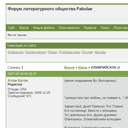
Форум литературного общества Fabulae
Сайт
Форум
Форум Дебюта
Пользователи
Правила
Поиск
Регистра
Вы не зашли.
Навигация по сайту
Избранное
--
Коллективное
--
Проза
--
Публицистика
--
Поэзия
--
Авторы
Страниц:
1
Форум
»
Юмор
» ОЛИМПИЙСКОЕ @
2007-05-04 08:28:43
Алеж Катои
(явное поqражание Вл. Высоцкому)
Редактор
Откуда: USA
Зарегистрирован: 2006-11-25
Сообщений: 971
"напиши мне про любовь, не поверю я..." (В
Здравствуй, Дуня! Приехал .Я в ТУрине.
И в гостиннице. Вместе с японцами.
Тут довольные все. Дурни-дурнями.
Обвязались. Олимпийскими кольцами.
Я питаюся. Спагетьем и пиццою.