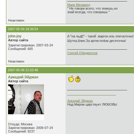
Марк Меламед
" Не говори всего, что знаешь,но
знай всегда, что говоришь "
Неактивен
2007-05-04 18:36:54
john-joy
А "на льдЕ" - такой жаргон иль опечаточка
Автор сайта
Шутка,блин.За артистизЬм десяточка!
Зарегистрирован: 2007-03-24
Сообщений: 665
Сергей Обедиентов
Неактивен
2007-05-06 21:53:48
Аркадий Эйдман
Автор сайта
___________________________
Аркадий Эйдман
Над Миром царствует ЛЮБОВЬ!
Откуда: Москва
Зарегистрирован: 2006-07-24
Сообщений: 9237