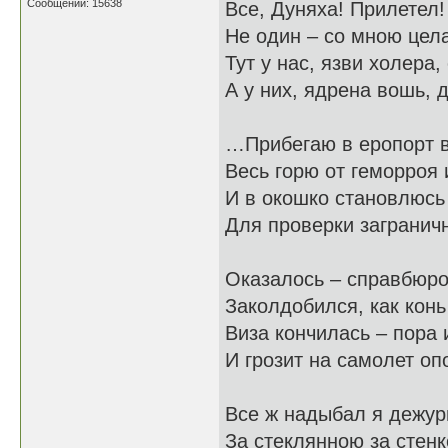
Сообщений: 15638
Все, Дуняха! Прилетел!
Не один – со мною цела
Тут у нас, язви холера,
А у них, ядрена вошь, 
…Прибегаю в еропорт в
Весь горю от геморроя 
И в окошко становлюсь
Для проверки заграничн
Оказалось – справбюро
Заколдобился, как конь
Виза кончилась – пора 
И грозит на самолет оп
Все ж надыбал я дежур
За стеклянною за стенк