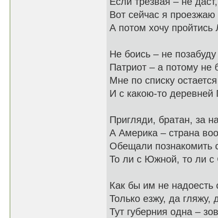
Если трезвая – не даст,
Вот сейчас я проезжаю
А потом хочу пройтись
Не боись – не позабуду
Патриот – а потому не 
Мне по списку остаетс
И с какою-то деревней
Пригляди, братан, за 
А Америка – страна во
Обещали познакомить 
То ли с Южной, то ли с
Как бы им не надоесть
Только езжу, да гляжу, 
Тут губерния одна – зо