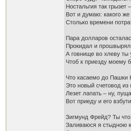
Ностальгия так грызет 
Вот и думаю: какого же
Столько времени потра
Пара долларов осталас
Прокидал и прошвырял
А говнище во хлеву ты 
Чтоб к приезду моему б
Что касаемо до Пашки
Это новый счетовод из
Лезет лапать – ну, пущ
Вот приеду и его взбут
Зигмунд Фрейд? Ты что
Заливаюся я стыдною к