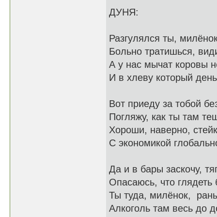
ДУНЯ:
Разгулялся ты, милёнок
Больно тратишься, ви
А у нас мычат коровы 
И в хлеву который ден
Вот приеду за тобой бе
Погляжу, как ты там т
Хороши, наверно, стейк
С экономикой глобальн
Да и в бары заскочу, тя
Опасаюсь, что глядеть 
Ты туда, милёнок, ран
Алкоголь там весь до 