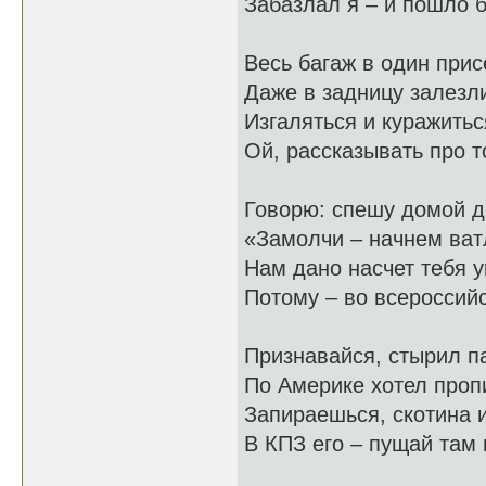
Забазлал я – и пошло 
Весь багаж в один прис
Даже в задницу залез
Изгаляться и куражитьс
Ой, рассказывать про т
Говорю: спешу домой д
«Замолчи – начнем ват
Нам дано насчет тебя у
Потому – во всероссий
Признавайся, стырил п
По Америке хотел проп
Запираешься, скотина 
В КПЗ его – пущай там 