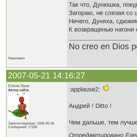
Так что, Дунюшка, покуд
Загораю, не слезая со 
Ничего, Дуняха, сдюжи
К возвращенью нагони
No creo en Dios p
Неактивен
2007-05-21 14:16:27
Елене Лаки
:applause2:
Автор сайта
Андрей ! Ditto !
Чем дальше, тем лучше
Зарегистрирован: 2006-05-06
Сообщений: 17180
Отредактировано Елене