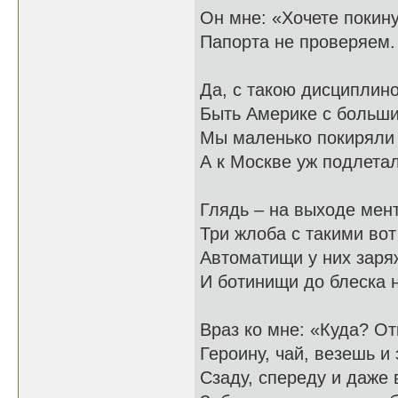
Он мне: «Хочете покин
Папорта не проверяем.
Да, с такою дисциплин
Быть Америке с больши
Мы маленько покиряли
А к Москве уж подлета
Глядь – на выходе мен
Три жлоба с такими во
Автоматищи у них заря
И ботинищи до блеска 
Враз ко мне: «Куда? О
Героину, чай, везешь и
Сзаду, спереду и даже 