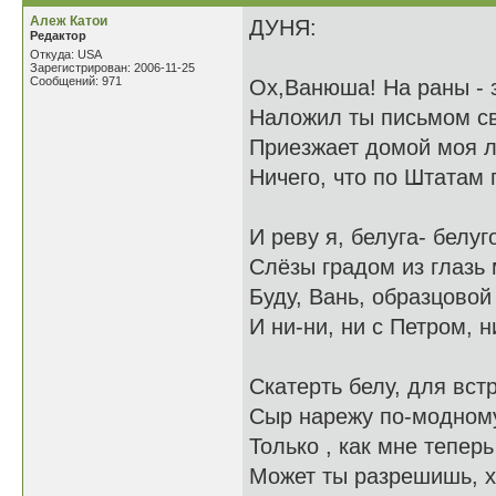
Алеж Катои
ДУНЯ:
Редактор
Откуда: USA
Зарегистрирован: 2006-11-25
Сообщений: 971
Ох,Ванюша! На раны - 
Наложил ты письмом с
Приезжает домой моя л
Ничего, что по Штатам
И реву я, белуга- белуг
Слёзы градом из глазь
Буду, Вань, образцовой
И ни-ни, ни с Петром, 
Скатерть белу, для вст
Сыр нарежу по-модному
Только , как мне тепер
Может ты разрешишь, х