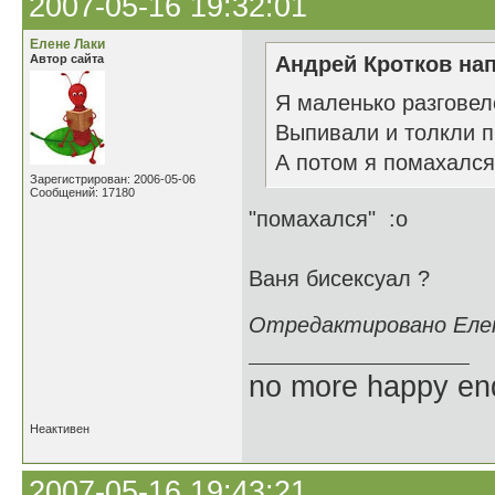
2007-05-16 19:32:01
Елене Лаки
Автор сайта
Андрей Кротков нап
Я маленько разговел
Выпивали и толкли п
А потом я помахался
Зарегистрирован: 2006-05-06
Сообщений: 17180
"помахался" :o
Ваня бисексуал ?
Отредактировано Елене
no more happy en
Неактивен
2007-05-16 19:43:21