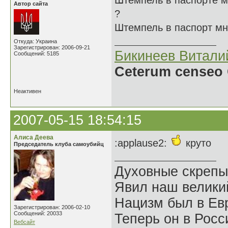
Штемпель в паспорте м
Автор сайта
?
Штемпель в паспорт мн
Откуда: Украина
Зарегистрирован: 2006-09-21
Бикинеев Витали
Сообщений: 5185
Ceterum censeo 
Неактивен
2007-05-15 18:54:15
Алиса Деева
:applause2:
круто
Председатель клуба самоубийц
Духовные скрепы
Явил наш велики
Нацизм был в Евр
Зарегистрирован: 2006-02-10
Сообщений: 20033
Теперь он в Росс
Вебсайт