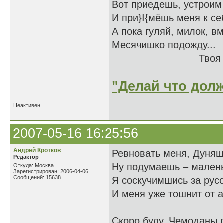
Вот приедешь, устроим
И при}I{мёшь меня к се
А пока гуляй, милок, в
Месячишко подожду...
Твоя Дуне
"Делай что долж
Неактивен
2007-05-16 16:25:56
Андрей Кротков
Ревновать меня, Дуняш
Редактор
Ну подумаешь – мален
Откуда: Москва
Зарегистрирован: 2006-04-06
Сообщений: 15638
Я соскучимшись за рус
И меня уже тошнит от а
Скоро буду. Чемоданы 