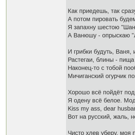
Как приедешь, так сраз
А потом пировать буде
Я запахну шестою "Ша
А Ванюшу - опрыскаю 
И грибки будуть, Ваня, 
Растегаи, блины - пища
Наконец-то с тобой по
Мичиганский огурчик п
Хорошо всё пойдёт под
Я одену всё белое. Мо
Kiss my ass, dear husb
Вот на русский, жаль, 
Чисто хлев уберу, моя 