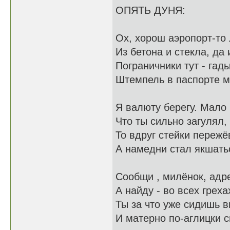
ОПЯТЬ ДУНЯ:
Ох, хорош аэропорт-то 
Из бетона и стекла, да 
Пограничники тут - гад
Штемпель в паспорте м
Я валюту берегу. Мало
Что ты сильно загулял,
То вдруг стейки переж
А намедни стал якшать
Сообщи , милёнок, адр
А найду - во всех грех
Ты за что уже сидишь 
И матерно по-аглицки 