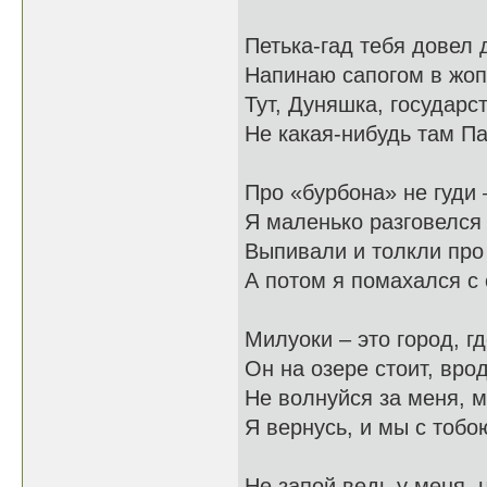
Петька-гад тебя довел 
Напинаю сапогом в жоп
Тут, Дуняшка, государс
Не какая-нибудь там П
Про «бурбона» не гуди 
Я маленько разговелся
Выпивали и толкли про 
А потом я помахался с
Милуоки – это город, г
Он на озере стоит, вро
Не волнуйся за меня, м
Я вернусь, и мы с тоб
Не запой ведь у меня, 