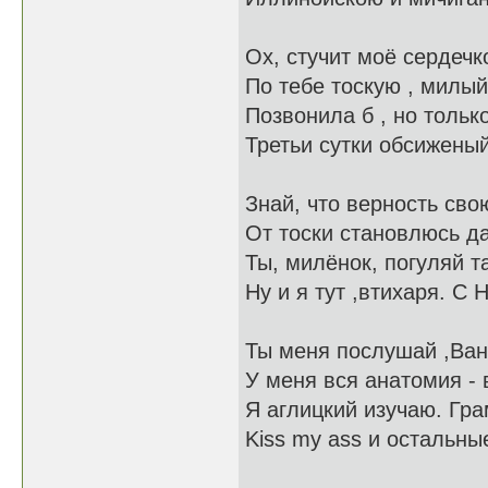
Ох, стучит моё сердечко
По тебе тоскую , милый
Позвонила б , но тольк
Третьи сутки обсижены
Знай, что верность сво
От тоски становлюсь д
Ты, милёнок, погуляй 
Ну и я тут ,втихаря. С 
Ты меня послушай ,Ван
У меня вся анатомия -
Я аглицкий изучаю. Гр
Kiss my ass и остальн