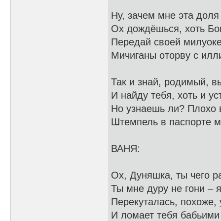
Ну, зачем мне эта доля
Ох дождёшься, хоть Бо
Передай своей милуоке-
Мичиганы оторву с илл
Так и знай, родимый, 
И найду тебя, хоть и ус
Но узнаешь ли? Плохо 
Штемпель в паспорте м
ВАНЯ:
Ох, Дуняшка, ты чего р
Ты мне дуру не гони – 
Перекуталась, похоже, 
И ломает тебя бабьими