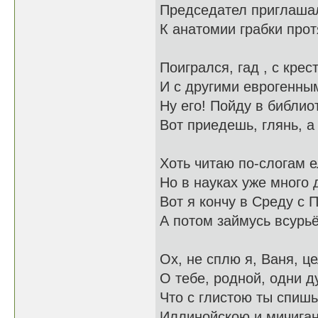
Председател приглашал
К анатомии грабки прот
Поигрался, гад , с кре
И с другими еврогенны
Ну его! Пойду в библио
Вот приедешь, глянь, а
Хоть читаю по-слогам е
Но в науках уже много 
Вот я кончу в Среду с
А потом займусь всурь
Ох, не сплю я, Ваня, ц
О тебе, родной, одни д
Что с глистою ты спиш
Иллинойскою и мичига