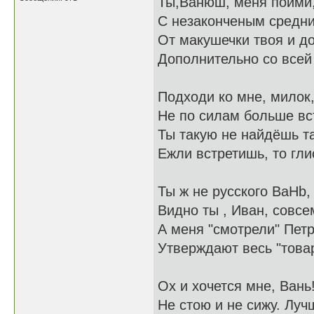
Ты,Ванюш, меня пойми,
С незаконченым средни
От макушечки твоя и до
Дополнительно со всей
Подходи ко мне, милок,
Не по силам больше в
Ты такую не найдёшь т
Ежли встретишь, то гл
Ты ж не русского BaHb, 
Видно ты , Иван, совс
А меня "смотрели" Пет
Утверждают весь "товар
Ох и хочется мне, Вань!
Не стою и не сижу. Луч