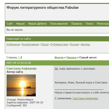
Форум литературного общества Fabulae
Сайт
Форум
Форум Дебюта
Пользователи
Правила
Поиск
Регистра
Вы не зашли.
Навигация по сайту
Избранное
--
Коллективное
--
Проза
--
Публицистика
--
Поэзия
--
Авторы
Страниц:
1
2
Форум
»
Лирика
» Серый ангел
2007-06-14 20:41:00
Светлана Анферова
Да, пора завязывать с ангелами.
Автор сайта
Катерина, Алеж, Лунный игрок и Светлана 
Наука старается рассказать о себе понятно
С уважением,
Светлана Анферова
Откуда: Новосибирск
Зарегистрирован: 2007-04-19
Сообщений: 393