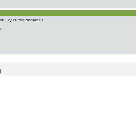
ты над стихом! :applause2:
)