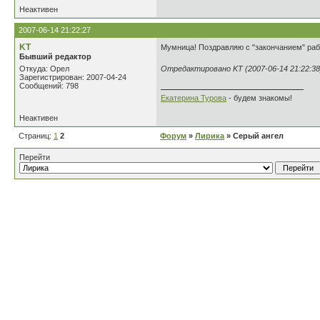
Неактивен
2007-06-14 21:22:27
KT
Мумница! Поздравляю с "закончанием" рабо
Бывший редактор
Откуда: Орел
Отредактировано KT (2007-06-14 21:22:38
Зарегистрирован: 2007-04-24
Сообщений: 798
Екатерина Турова
- будем знакомы!
Неактивен
Страниц:
1
2
Форум
»
Лирика
» Серый ангел
Перейти