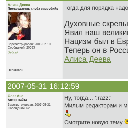
Алиса Деева
Тогда для порядка над
Председатель клуба самоубийц
Духовные скрепы
Явил наш велики
Нацизм был в Евр
Зарегистрирован: 2006-02-10
Сообщений: 20033
Теперь он в Росс
Вебсайт
Алиса Деева
Неактивен
2007-05-31 16:12:59
Олег Анс
Ну, тогда... ':razz:'
Автор сайта
Милым редакторам и м
Зарегистрирован: 2007-05-31
Сообщений: 62
'
Смотрите новую тему