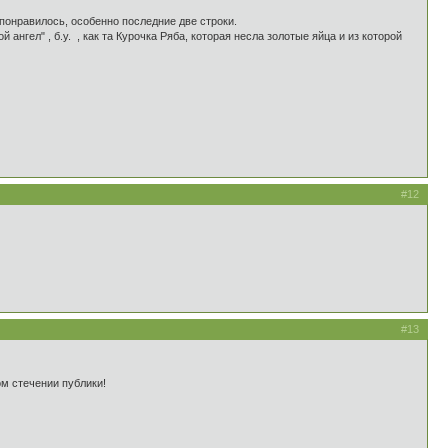
 понравилось, особенно последние две строки.
нгел" , б.у. , как та Курочка Ряба, которая несла золотые яйца и из которой
#12
#13
ом стечении публики!