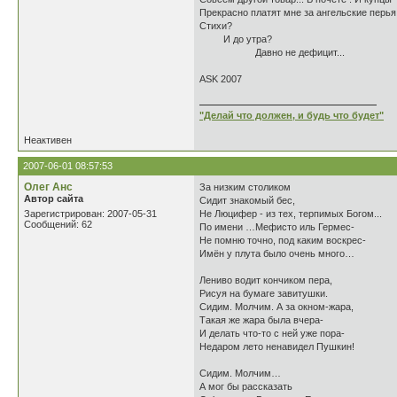
Прекрасно платят мне за ангельские перья
Стихи?
И до утра?
Давно не дефицит...
АSK 2007
"Делай что должен, и будь что будет"
Неактивен
2007-06-01 08:57:53
Олег Анс
За низким столиком
Автор сайта
Сидит знакомый бес,
Зарегистрирован: 2007-05-31
Не Люцифер - из тех, терпимых Богом...
Сообщений: 62
По имени …Мефисто иль Гермес-
Не помню точно, под каким воскрес-
Имён у плута было очень много…
Лениво водит кончиком пера,
Рисуя на бумаге завитушки.
Сидим. Молчим. А за окном-жара,
Такая же жара была вчера-
И делать что-то с ней уже пора-
Недаром лето ненавидел Пушкин!
Сидим. Молчим…
А мог бы рассказать