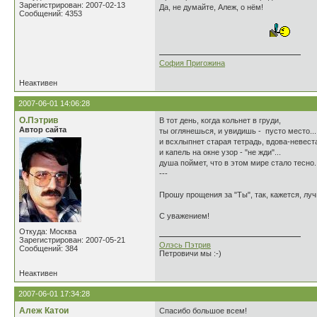
Зарегистрирован: 2007-02-13
Да, не думайте, Алеж, о нём!
Сообщений: 4353
София Пригожина
Неактивен
2007-06-01 14:06:28
О.Пэтрив
В тот день, когда кольнет в груди,
Автор сайта
ты оглянешься, и увидишь - пусто место...
и всхлыпнет старая тетрадь, вдова-невест
и капель на окне узор - "не жди"...
душа поймет, что в этом мире стало тесно.
---
Прошу прощения за "Ты", так, кажется, лу
С уважением!
Откуда: Москва
Зарегистрирован: 2007-05-21
Олэсь Пэтрив
Сообщений: 384
Петровичи мы :-)
Неактивен
2007-06-01 17:34:28
Алеж Катои
Спасибо большое всем!