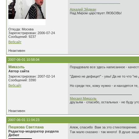
___________________________
Аркадий Эйдман
Над Миром царствует ЛЮБОВЬ!
Откуда: Москва
Зарегистрирован: 2006-07-24
Сообщений: 9237
Вебсайт
Неактивен
2007-06-01 10:58:04
Микаэль
Порадовало все здесь написанное - качест
Автор сайта
Зарегистрирован: 2007-02-14
"Давно не дефицит" - увы! Да не то что "не
Сообщений: 3390
Вебсайт
Но среди тех, кому нужно - и находятся те
Михаил Микаэль
друзьям - спасибо, остальных - не буду уто
Неактивен
2007-06-01 11:04:23
Пешкова Светлана
Алеж, спасибо Вам за это стихотворение.
Редактор-модератор раздела
Так мало сказано - так много! В душе заще
Дебют