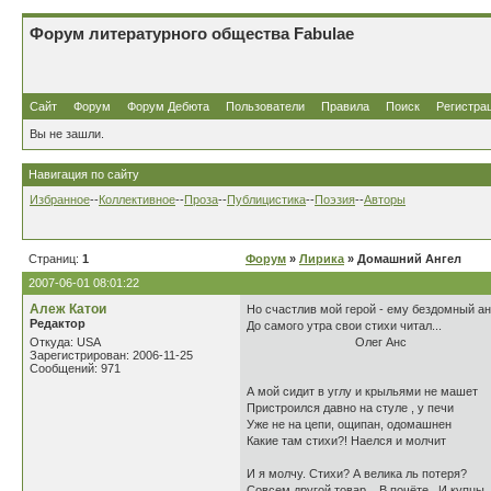
Форум литературного общества Fabulae
Сайт
Форум
Форум Дебюта
Пользователи
Правила
Поиск
Регистра
Вы не зашли.
Навигация по сайту
Избранное
--
Коллективное
--
Проза
--
Публицистика
--
Поэзия
--
Авторы
Страниц:
1
Форум
»
Лирика
» Домашний Ангел
2007-06-01 08:01:22
Алеж Катои
Но счастлив мой герой - ему бездомный ан
Редактор
До самого утра свои стихи читал...
Откуда: USA
Олег Анс
Зарегистрирован: 2006-11-25
Сообщений: 971
А мой сидит в углу и крыльями не машет
Пристроился давно на стуле , у печи
Уже не на цепи, ощипан, одомашнен
Какие там стихи?! Наелся и молчит
И я молчу. Стихи? А велика ль потеря?
Совсем другой товар... B почёте . И купцы