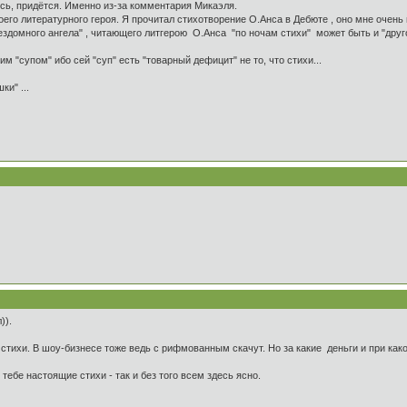
сь, придётся. Именно из-за комментария Микаэля.
оего литературного героя. Я прочитал стихотворение О.Анса в Дебюте , оно мне очень
здомного ангела" , читающего литгерою О.Анса "по ночам стихи" может быть и "другой а
им "супом" ибо сей "суп" есть "товарный дефицит" не то, что стихи...
и" ...
)).
 стихи. В шоу-бизнесе тоже ведь с рифмованным скачут. Но за какие деньги и при как
т тебе настоящие стихи - так и без того всем здесь ясно.