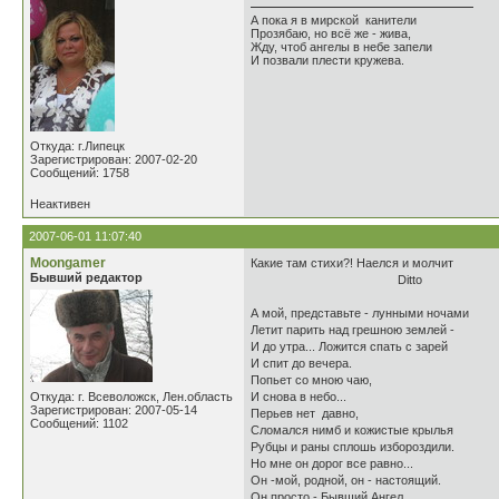
А пока я в мирской канители
Прозябаю, но всё же - жива,
Жду, чтоб ангелы в небе запели
И позвали плести кружева.
Откуда: г.Липецк
Зарегистрирован: 2007-02-20
Сообщений: 1758
Неактивен
2007-06-01 11:07:40
Moongamer
Какие там стихи?! Наелся и молчит
Бывший редактор
Ditto
А мой, представьте - лунными ночами
Летит парить над грешною землей -
И до утра... Ложится спать с зарей
И спит до вечера.
Попьет со мною чаю,
Откуда: г. Всеволожск, Лен.область
И снова в небо...
Зарегистрирован: 2007-05-14
Перьев нет давно,
Сообщений: 1102
Сломался нимб и кожистые крылья
Рубцы и раны сплошь избороздили.
Но мне он дорог все равно...
Он -мой, родной, он - настоящий.
Он просто - Бывший Ангел,