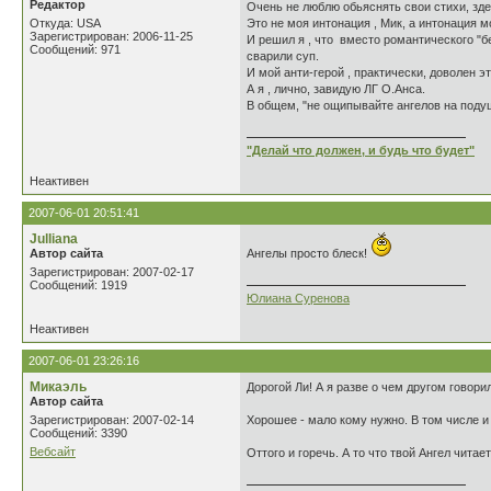
Редактор
Очень не люблю обьяснять свои стихи, зде
Откуда: USA
Это не моя интонация , Мик, а интонация м
Зарегистрирован: 2006-11-25
И решил я , что вместо романтического "бе
Сообщений: 971
сварили суп.
И мой анти-герой , практически, доволен эт
А я , лично, завидую ЛГ О.Анса.
В общем, "не ощипывайте ангелов на подушк
"Делай что должен, и будь что будет"
Неактивен
2007-06-01 20:51:41
Julliana
Автор сайта
Ангелы просто блеск!
Зарегистрирован: 2007-02-17
Сообщений: 1919
Юлиана Суренова
Неактивен
2007-06-01 23:26:16
Микаэль
Дорогой Ли! А я разве о чем другом говорил
Автор сайта
Зарегистрирован: 2007-02-14
Хорошее - мало кому нужно. В том числе и
Сообщений: 3390
Вебсайт
Оттого и горечь. А то что твой Ангел читае