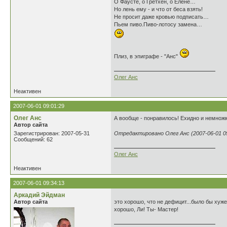
О Фаусте, о Гретхен, о Елене…
Но лень ему - и что от беса взять!
Не просит даже кровью подписать…
Пьем пиво.Пиво-лотосу замена…
Плиз, в эпиграфе - "Анс"
Олег Анс
Неактивен
2007-06-01 09:01:29
Олег Анс
А вообще - понравилось! Ехидно и немножко
Автор сайта
Зарегистрирован: 2007-05-31
Отредактировано Олег Анс (2007-06-01 09
Сообщений: 62
Олег Анс
Неактивен
2007-06-01 09:34:13
Аркадий Эйдман
Автор сайта
это хорошо, что не дефицит...было бы хуж
хорошо, Ли! Ты- Мастер!