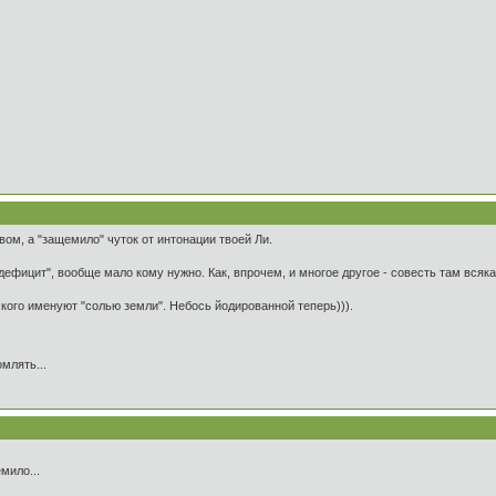
вом, а "защемило" чуток от интонации твоей Ли.
 дефицит", вообще мало кому нужно. Как, впрочем, и многое другое - совесть там всяка
, кого именуют "солью земли". Небось йодированной теперь))).
млять...
мило...