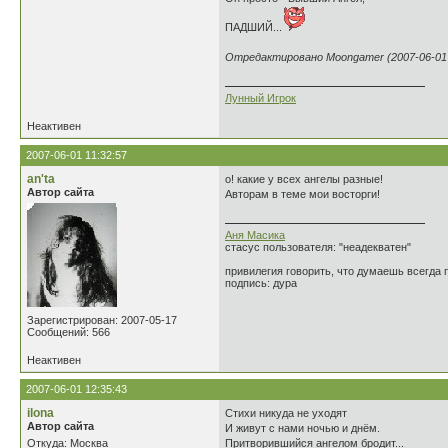
ПАДШИЙ...
Отредактировано Moongamer (2007-06-01 
Лунный Игрок
Неактивен
2007-06-01 11:32:57
an'ta
о! какие у всех ангелы разные!
Автор сайта
Авторам в теме мои восторги!
Аня Масика
стасус пользователя: "неадекватен"
привилегия говорить, что думаешь всегд
подпись: дура
Зарегистрирован: 2007-05-17
Сообщений: 566
Неактивен
2007-06-01 12:35:43
ilona
Стихи никуда не уходят
Автор сайта
И живут с нами ночью и днём.
Откуда: Москва
Притворившийся ангелом бродит...