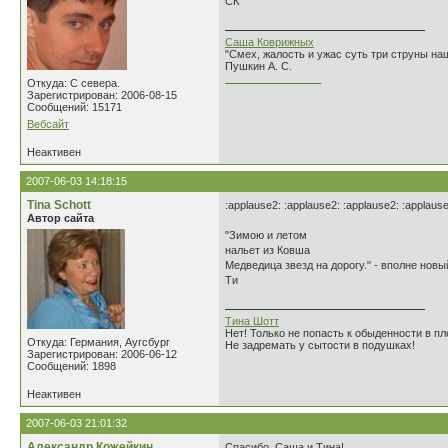
СК
Саша Коврижных
"Смех, жалость и ужас суть три струны н
Пушкин А. С.
________________
Откуда: С севера.
Зарегистрирован: 2006-08-15
Сообщений: 15171
Вебсайт
Неактивен
2007-06-03 14:18:15
Tina Schott
:applause2: :applause2: :applause2: :applaus
Автор сайта
"Зимою и летом
нальет из Ковша
Медведица звезд на дорогу." - вполне новый хо
Ти
Тина Шотт
Нет! Только не попасть к обыденности в пле
Откуда: Германия, Аугсбург
Не задремать у сытости в подушках!
Зарегистрирован: 2006-06-12
Сообщений: 1898
Неактивен
2007-06-03 21:01:32
Александр Кожейкин
Спасибо, Саша и Тина!