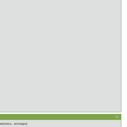
#2
ивопись...молодец!