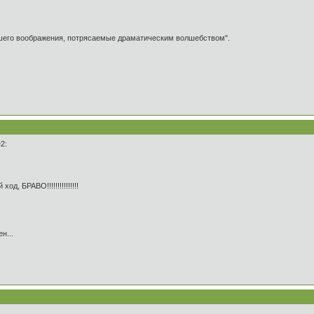
ашего воображения, потрясаемые драматическим волшебством".
e2:
д, БРАВО!!!!!!!!!!!!!!!
н...