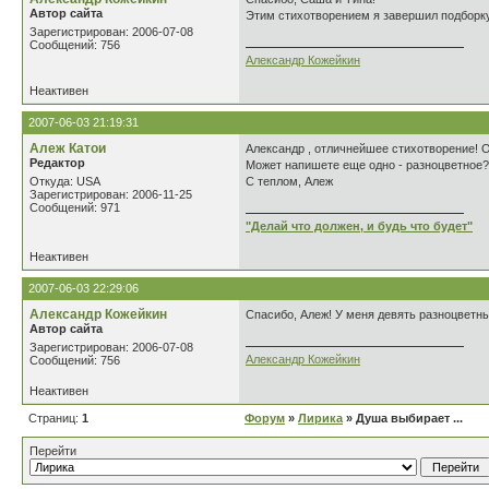
Автор сайта
Этим стихотворением я завершил подборк
Зарегистрирован: 2006-07-08
Сообщений: 756
Александр Кожейкин
Неактивен
2007-06-03 21:19:31
Алеж Катои
Александр , отличнейшее стихотворение! 
Редактор
Может напишете еще одно - разноцветное?
Откуда: USA
С теплом, Алеж
Зарегистрирован: 2006-11-25
Сообщений: 971
"Делай что должен, и будь что будет"
Неактивен
2007-06-03 22:29:06
Александр Кожейкин
Спасибо, Алеж! У меня девять разноцветн
Автор сайта
Зарегистрирован: 2006-07-08
Александр Кожейкин
Сообщений: 756
Неактивен
Страниц:
1
Форум
»
Лирика
» Душа выбирает ...
Перейти