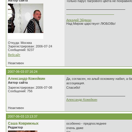
Автор сайта
Только парус багрового цвета не понравилс
___________________________
Аркадий Эйдман
Над Миром царствует ЛЮБОВЬ!
Откуда: Москва
Зарегистрирован: 2006-07-24
Сообщений: 9237
Вебсайт
Неактивен
2007-06-03 07:16:24
Александр Кожейкин
Да, согласен, но алый оскомину набил, а б
Автор сайта
ассоциация.
Зарегистрирован: 2006-07-08
Спасибо!
Сообщений: 756
Александр Кожейкин
Неактивен
2007-06-03 13:13:37
Саша Коврижных
особенно - предпоследнее
Редактор
очень даже