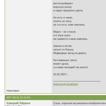
мечта выбирает
морскую волну
и парус багрового цвета.
Но есть и такие,
понять их могу,
на это есть тоже причины.
Мороз – их стихия,
и в злую пургу
им нравится саван равнины.
Зимою и летом
нальет из Ковша
Медведица звезд на дорогу.
На клавишах света
играет душа,
а в мире мелодий так много!
30.05.2007 г.
Александр Кожейкин
Неактивен
2007-06-01 22:15:50
Аркадий Эйдман
Саша, хорошая музыкально-изобразительна