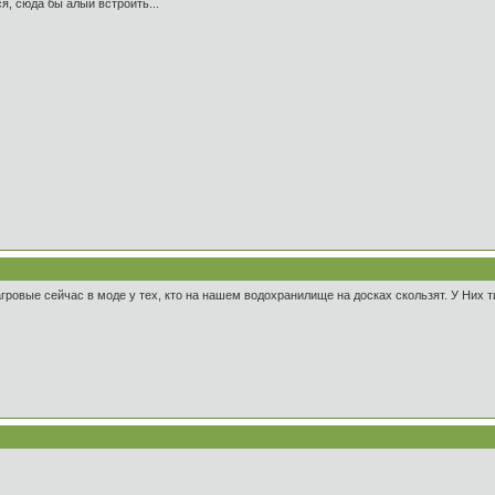
я, сюда бы алый встроить...
агровые сейчас в моде у тех, кто на нашем водохранилище на досках скользят. У Них т