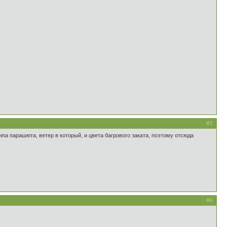
#3
ипа парашюта, ветер в который, и цвета багрового заката, поэтому отсюда
#4