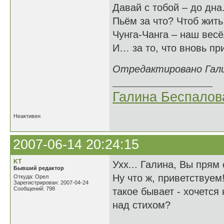
Давай с тобой – до дна
Пьём за что? Чтоб жить
Чунга-Чанга – наш весё
И… за то, что вновь пр
Отредактировано Галин
Галина Беспалов
Неактивен
2007-06-14 20:24:15
KT
Ухх... Галина, Вы прям 
Бывший редактор
Ну что ж, приветствуем
Откуда: Орел
Зарегистрирован: 2007-04-24
Сообщений: 798
такое бывает - хочется
над стихом?