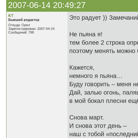
2007-06-14 20:49:27
KT
Это радует )) Замечани
Бывший редактор
Откуда: Орел
Зарегистрирован: 2007-04-24
Сообщений: 798
Не пьяна я! Наз
тем более 2 строка опр
поэтому менять можно б
Кажется,
немного я пьяна…
Буду говорить – меня н
Дай, залью огонь, пал
в мой бокал плесни ещ
Снова март.
И снова этот день –
наш с тобой «последн