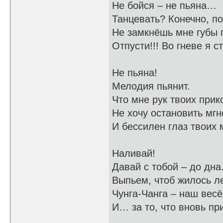
Не бойся – не пьяна…
Танцевать? Конечно, п
Не замкнёшь мне губы 
Отпусти!!! Во гневе я с
Не пьяна!
Мелодия пьянит.
Что мне рук твоих прик
Не хочу остановить мгн
И бессилен глаз твоих 
Наливай!
Давай с тобой – до дна
Выпьем, чтоб жилось ле
Чунга-Чанга – наш весё
И… за то, что вновь пр