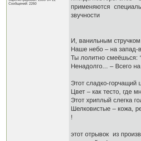
Сообщений: 2260
применяются специальн
звучности
И, ванильным стручком
Наше небо – на запад-в
Ты лолитно смеёшься: 
Ненадолго... – Всего на
Этот сладко-горчащий ц
Цвет – как тесто, где м
Этот хриплый слегка го
Шелковистые – кожа, ре
!
этот отрывок из про