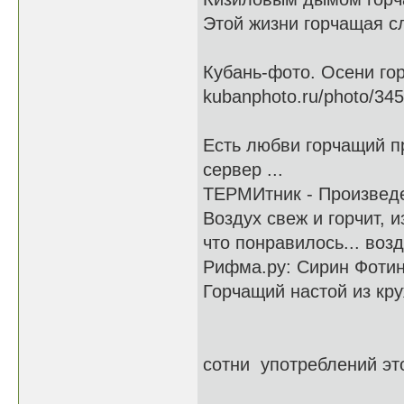
Этой жизни горчащая с
Кубань-фото. Осени го
kubanphoto.ru/photo/345
Есть любви горчащий пр
сервер ...
ТЕРМИтник - Произвед
Воздух свеж и горчит, 
что понравилось... воз
Рифма.ру: Сирин Фотин
Горчащий настой из кру
сотни употреблений этог