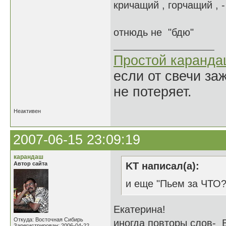
кричащий , горчащий , 
отнюдь не "бдю"
Простой каранд
если от свечи за
не потеряет.
Неактивен
2007-06-15 23:09:19
карандаш
Автор сайта
KT написал(а):
и еще "Пьем за ЧТО?
Екатерина!
Откуда: Восточная Сибирь
иногда повторы слов- В
Зарегистрирован: 2006-04-22