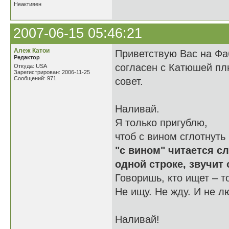
Неактивен
2007-06-15 05:46:21
Алеж Катои
Приветствую Вас на Фа
Редактор
согласен с Катюшей пл
Откуда: USA
Зарегистрирован: 2006-11-25
Сообщений: 971
совет.
Наливай.
Я только пригублю,
чтоб с вином сглотнуть
"с вином" читается сл
одной строке, звучит
Говоришь, кто ищет – т
Не ищу. Не жду. И не л
Наливай!