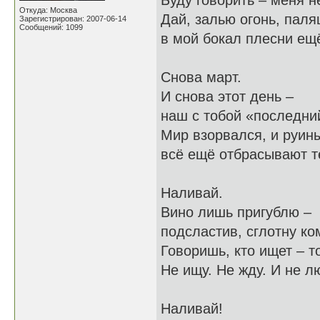
Буду говорить – меня н
Откуда: Москва
Дай, залью огонь, пал
Зарегистрирован: 2007-06-14
Сообщений: 1099
в мой бокал плесни ещ
Снова март.
И снова этот день –
наш с тобой «последни
Мир взорвался, и руины
всё ещё отбрасывают т
Наливай.
Вино лишь пригублю –
подсластив, сглотну ко
Говоришь, кто ищет – т
Не ищу. Не жду. И не л
Наливай!