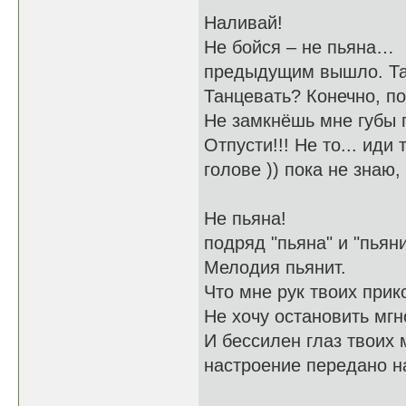
Наливай!
Не бойся – не 
предыдущим вышло. Там
Танцевать? Конечно, п
Не замкнёшь мне губы 
Отпусти!!! Не то.
голове )) пока не знаю
Не пьяна! тут
подряд "пьяна" и "пьяни
Мелодия пьянит.
Что мне рук твоих прик
Не хочу остановить мгн
И бессилен глаз тв
настроение передано н