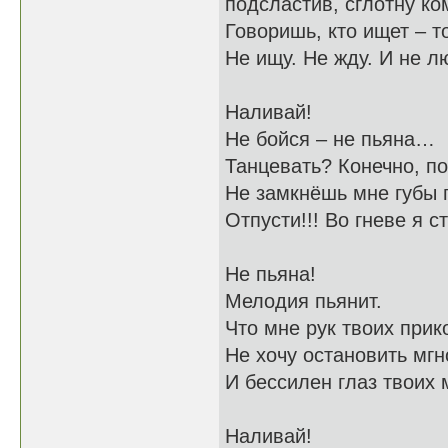
подсластив, сглотну ко
Говоришь, кто ищет – т
Не ищу. Не жду. И не л
Наливай!
Не бойся – не пьяна…
Танцевать? Конечно, п
Не замкнёшь мне губы 
Отпусти!!! Во гневе я с
Не пьяна!
Мелодия пьянит.
Что мне рук твоих прик
Не хочу остановить мгн
И бессилен глаз твоих 
Наливай!