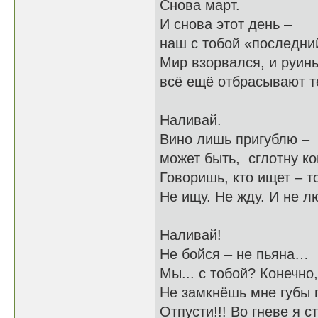
Снова март.
И снова этот день –
наш с тобой «последни
Мир взорвался, и руины
всё ещё отбрасывают т
Наливай.
Вино лишь пригублю –
может быть, сглотну к
Говоришь, кто ищет – т
Не ищу. Не жду. И не л
Наливай!
Не бойся – не пьяна…
Мы... с тобой? Конечно
Не замкнёшь мне губы 
Отпусти!!! Во гневе я с