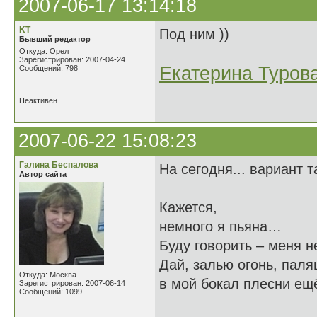
2007-06-17 13:14:18
KT
Под ним ))
Бывший редактор
Откуда: Орел
Зарегистрирован: 2007-04-24
Екатерина Туров
Сообщений: 798
Неактивен
2007-06-22 15:08:23
Галина Беспалова
На сегодня... вариант 
Автор сайта
Кажется,
немного я пьяна…
Буду говорить – меня н
Дай, залью огонь, пал
Откуда: Москва
в мой бокал плесни ещ
Зарегистрирован: 2007-06-14
Сообщений: 1099