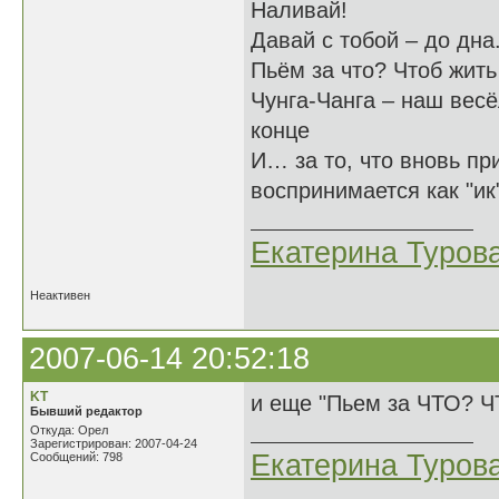
Наливай!
Давай с тобой – до дна
Пьём за что? Чтоб жит
Чунга-Чанга – наш ве
конце
И… за то, что вновь
воспринимается как "ик
Екатерина Туров
Неактивен
2007-06-14 20:52:18
KT
и еще "Пьем за ЧТО? ЧТ
Бывший редактор
Откуда: Орел
Зарегистрирован: 2007-04-24
Екатерина Туров
Сообщений: 798