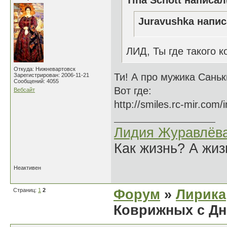
Tina Schott написал
Juravushka напис
ЛИД, Ты где такого к
Откуда: Нижневартовск
Ти! А про мужика Сань
Зарегистрирован: 2006-11-21
Сообщений: 4055
Вот где:
Вебсайт
http://smiles.rc-mir.com/
Лидия Журавлёв
Как жизнь? А жи
Неактивен
Страниц:
1
2
Форум
»
Лирика
Коврижных с Дн