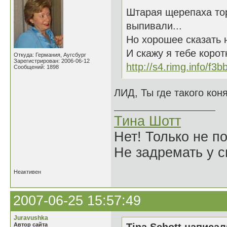
Штарая щерепаха тор
выпивали...
Но хорошее сказать 
И скажу я тебе коро
Откуда: Германия, Аугсбург
Зарегистрирован: 2006-06-12
http://s4.rimg.info/f
Сообщений: 1898
ЛИД, Ты где такого кон
Тина Шотт
Нет! Только не по
Не задремать у с
Неактивен
2007-06-25 15:57:49
Juravushka
Автор сайта