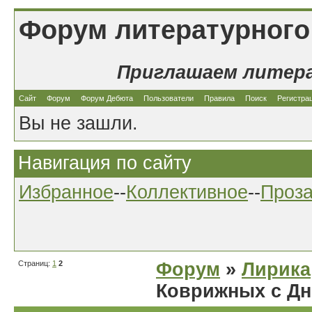
Форум литературного
Приглашаем литер
Сайт
Форум
Форум Дебюта
Пользователи
Правила
Поиск
Регистра
Вы не зашли.
Навигация по сайту
Избранное
--
Коллективное
--
Проз
Страниц:
1
2
Форум
»
Лирика
Коврижных с Дн