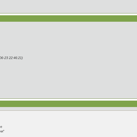
6-23 22:46:21)
се
ни"