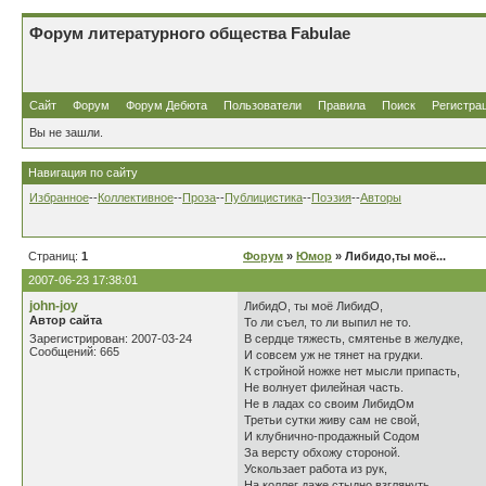
Форум литературного общества Fabulae
Сайт
Форум
Форум Дебюта
Пользователи
Правила
Поиск
Регистра
Вы не зашли.
Навигация по сайту
Избранное
--
Коллективное
--
Проза
--
Публицистика
--
Поэзия
--
Авторы
Страниц:
1
Форум
»
Юмор
» Либидо,ты моё...
2007-06-23 17:38:01
john-joy
ЛибидО, ты моё ЛибидО,
Автор сайта
То ли съел, то ли выпил не то.
Зарегистрирован: 2007-03-24
В сердце тяжесть, смятенье в желудке,
Сообщений: 665
И совсем уж не тянет на грудки.
К стройной ножке нет мысли припасть,
Не волнует филейная часть.
Не в ладах со своим ЛибидОм
Третьи сутки живу сам не свой,
И клубнично-продажный Содом
За версту обхожу стороной.
Ускользает работа из рук,
На коллег даже стыдно взглянуть.