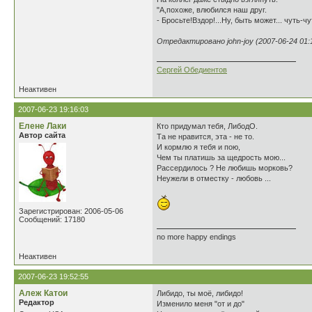
"А,похоже, влюбился наш друг.
- Бросьте!Вздор!...Ну, быть может... чуть-чу
Отредактировано john-joy (2007-06-24 01:
Сергей Обедиентов
Неактивен
2007-06-23 19:16:03
Елене Лаки
Кто придумал тебя, ЛибодО.
Автор сайта
Та не нравится, эта - не то.
И кормлю я тебя и пою,
Чем ты платишь за щедрость мою...
Рассердилось ? Не любишь морковь?
Неужели в отместку - любовь ...
Зарегистрирован: 2006-05-06
Сообщений: 17180
no more happy endings
Неактивен
2007-06-23 19:52:55
Алеж Катои
Либидо, ты моё, либидо!
Редактор
Изменило меня "от и до"