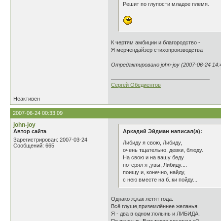
Решит по глупости младое племя.
К чертям амбиции и благородство -
Я мерчендайзер стихопроизводства
Отредактировано john-joy (2007-06-24 14:
Сергей Обедиентов
Неактивен
2007-06-24 00:33:09
john-joy
Автор сайта
Аркадий Эйдман написал(а):
Зарегистрирован: 2007-03-24
Либиду я свою, Либиду,
Сообщений: 665
очень тщательно, девки, блюду.
На свою и на вашу беду
потерял я ,увы, Либиду....
поищу и, конечно, найду,
с нею вместе на б..ки пойду...
Однако ж,как летят года.
Всё глуше,приземлённее желанья.
Я - два в одном:полынь и ЛИБИДА.