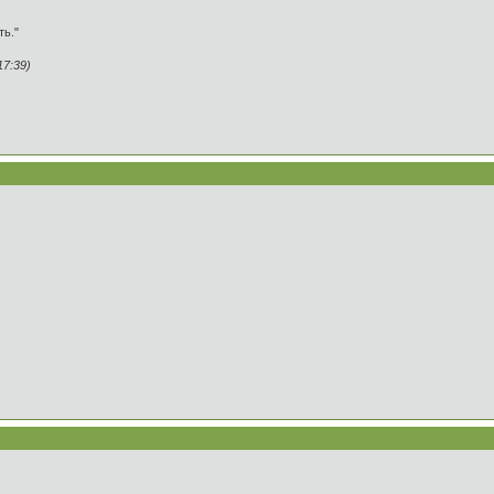
ть."
17:39)