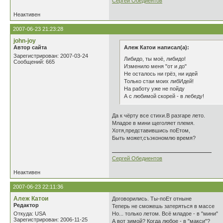
Сергей Обедиентов
Неактивен
2007-06-23 21:23:28
john-joy
Автор сайта
Алеж Катои написал(а):
Зарегистрирован: 2007-03-24
Либидо, ты моё, либидо!
Сообщений: 665
Изменило меня "от и до"
Не осталось ни грёз, ни идей
Только стаи моих либИдей!
На работу уже не пойду
А с любимой скорей - в лебеду!
Да к чёрту все стихи.В разгаре лето.
Младое в мини щеголяет племя.
Хотя,представившись поЕтом,
Быть может,съэкономлю время?
Сергей Обедиентов
Неактивен
2007-06-23 22:11:36
Алеж Катои
Договорились. Ты-поЕт отныне
Редактор
Теперь не сможешь затеряться в массе
Откуда: USA
Но... только летом. Всё младое - в "мини"
Зарегистрирован: 2006-11-25
А вот зимой? Когда любое - в "макси"?