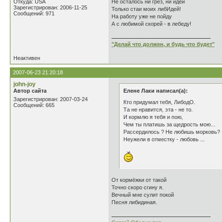
Откуда: USA
Не осталось ни грёз, ни идей
Зарегистрирован: 2006-11-25
Только стаи моих либИдей!
Сообщений: 971
На работу уже не пойду
А с любимой скорей - в лебеду!
"Делай что должен, и будь что будет"
Неактивен
2007-06-23 21:20:18
john-joy
Автор сайта
Елене Лаки написал(а):
Зарегистрирован: 2007-03-24
Кто придумал тебя, ЛибодО.
Сообщений: 665
Та не нравится, эта - не то.
И кормлю я тебя и пою,
Чем ты платишь за щедрость мою...
Рассердилось ? Не любишь морковь?
Неужели в отместку - любовь ...
От кормёжки от такой
Точно скоро сгину я.
Вечный мне сулит покой
Песня либидиная.