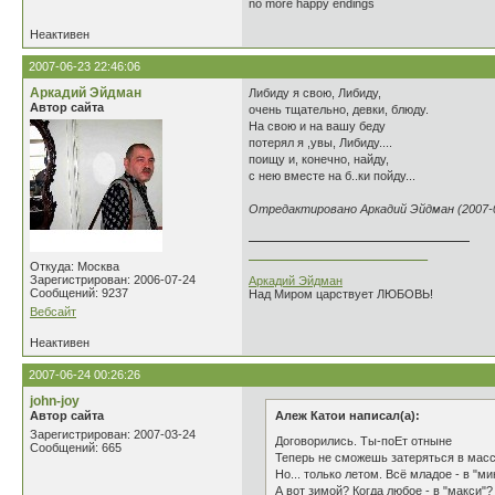
no more happy endings
Неактивен
2007-06-23 22:46:06
Аркадий Эйдман
Либиду я свою, Либиду,
Автор сайта
очень тщательно, девки, блюду.
На свою и на вашу беду
потерял я ,увы, Либиду....
поищу и, конечно, найду,
с нею вместе на б..ки пойду...
Отредактировано Аркадий Эйдман (2007-0
___________________________
Откуда: Москва
Зарегистрирован: 2006-07-24
Аркадий Эйдман
Сообщений: 9237
Над Миром царствует ЛЮБОВЬ!
Вебсайт
Неактивен
2007-06-24 00:26:26
john-joy
Автор сайта
Алеж Катои написал(а):
Зарегистрирован: 2007-03-24
Договорились. Ты-поЕт отныне
Сообщений: 665
Теперь не сможешь затеряться в мас
Но... только летом. Всё младое - в "ми
А вот зимой? Когда любое - в "макси"?