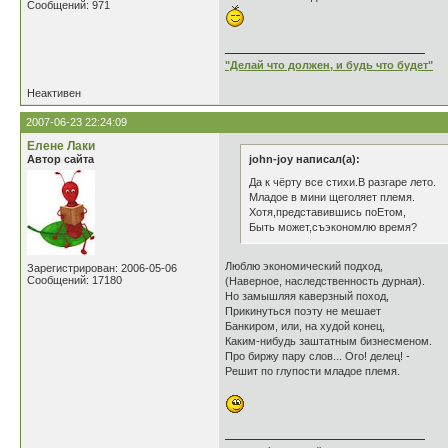
Сообщений: 971
"Делай что должен, и будь что будет"
Неактивен
2007-06-23 22:24:09
Елене Лаки
Автор сайта
john-joy написал(а):
Да к чёрту все стихи.В разгаре лето.
Младое в мини щеголяет племя.
Хотя,представившись поЕтом,
Быть может,съэкономлю время?
Люблю экономический подход,
Зарегистрирован: 2006-05-06
Сообщений: 17180
(Наверное, наследственность дурная).
Но замышляя каверзный поход,
Прикинуться поэту не мешает
Банкиром, или, на худой конец,
Каким-нибудь заштатным бизнесменом.
Про биржу пару слов... Ого! делец! -
Решит по глупости младое племя.