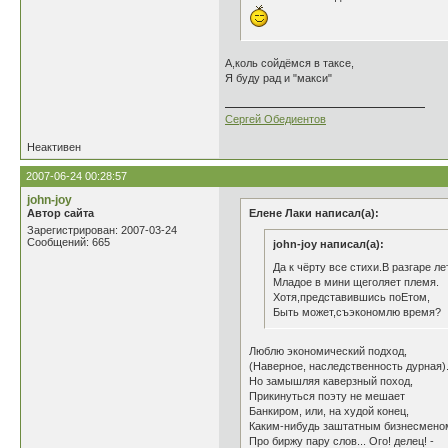
А,коль сойдёмся в таксе,
Я буду рад и "макси"
Сергей Обедиентов
Неактивен
2007-06-24 00:28:57
john-joy
Автор сайта
Елене Лаки написал(а):
Зарегистрирован: 2007-03-24
Сообщений: 665
john-joy написал(а):
Да к чёрту все стихи.В разгаре ле
Младое в мини щеголяет племя.
Хотя,представившись поЕтом,
Быть может,съэкономлю время?
Люблю экономический подход,
(Наверное, наследственность дурная)
Но замышляя каверзный поход,
Прикинуться поэту не мешает
Банкиром, или, на худой конец,
Каким-нибудь заштатным бизнесмено
Про биржу пару слов... Ого! делец! -