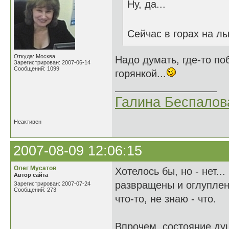
Ну, да...
Сейчас в горах на л
Откуда: Москва
Надо думать, где-то по
Зарегистрирован: 2007-06-14
Сообщений: 1099
горянкой...
Галина Беспалов
Неактивен
2007-08-09 12:06:15
Oлег Мусатов
Хотелось бы, но - нет..
Автор сайта
развращены и оглуплен
Зарегистрирован: 2007-07-24
Сообщений: 273
что-то, не знаю - что.
Впрочем, состояние душ