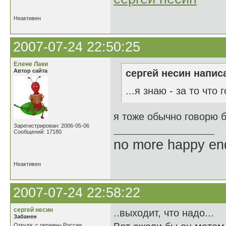
Неактивен
2007-07-24 22:50:25
Елене Лаки
Автор сайта
сергей несин написа
...я знаю - за то что
я тоже обычно говорю б
Зарегистрирован: 2006-05-06
Сообщений: 17180
no more happy en
Неактивен
2007-07-24 22:58:22
сергей несин
..выходит, что надо...
Забанен
Откуда: с окраины России