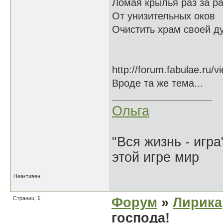
Ломая крылья раз за р
От унизительных оков
Очистить храм своей д
http://forum.fabulae.ru/
Вроде та же тема...
Ольга
"Вся жизнь - игр
этой игре мир
Неактивен
Страниц:
1
Форум
»
Лирика
господа!