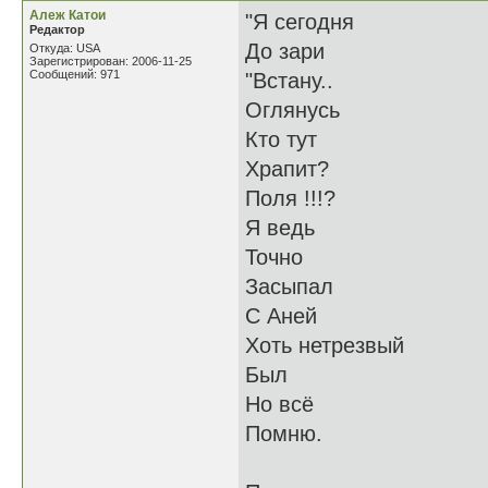
Алеж Катои
"Я сегодня
Редактор
До зари
Откуда: USA
Зарегистрирован: 2006-11-25
Сообщений: 971
"Встану..
Оглянусь
Кто тут
Храпит?
Поля !!!?
Я ведь
Точно
Засыпал
С Аней
Хоть нетрезвый
Был
Но всё
Помню.