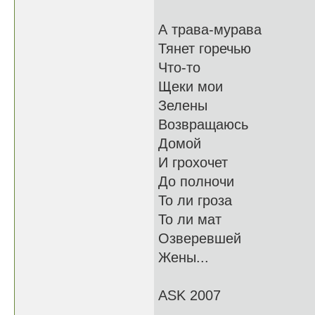
А трава-мурава
Тянет горечью
Что-то
Щеки мои
Зелены
Возвращаюсь
Домой
И грохочет
До полночи
То ли гроза
То ли мат
Озверевшей
Жены...
ASK 2007