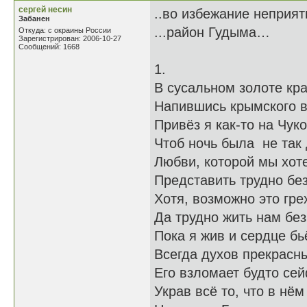
сергей несин
..во избежание неприя
Забанен
...район Гудыма…
Откуда: с окраины России
Зарегистрирован: 2006-10-27
Сообщений: 1668
1.
В сусальном золоте кр
Напившись крымского в
Привёз я как-то на Чуко
Чтоб ночь была не так
Любви, которой мы хот
Представить трудно без
Хотя, возможно это гре
Да трудно жить нам без
Пока я жив и сердце бь
Всегда духов прекрас
Его взломает будто се
Украв всё то, что в нём