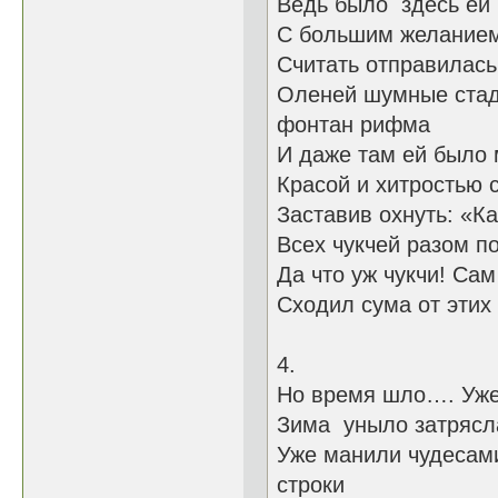
Ведь было здесь ей 
С большим желанием
Считать отп
Оленей шум
фонтан рифма
И даже там ей было 
Красой и хитростью 
Заставив охнуть: «Ка
Всех чукчей разом п
Да что уж чукчи! Сам
Сходил сума от этих
4.
Но время шло…
Зима уныло затрясл
Уже манили 
строки