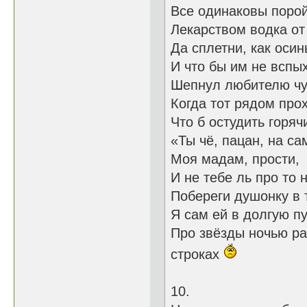
Все одинаковы порой
Лекарством водка от
Да сплетни, как осин
И что бы им не вспых
Шепнул любителю чу
Когда тот рядом про
Что б остудить горяч
«Ты чё, пацан, на са
Моя мадам, прости, 
И не тебе ль про то 
Побереги душонку в 
Я сам ей в долгую пу
Про звёзды ночь
строках
10.