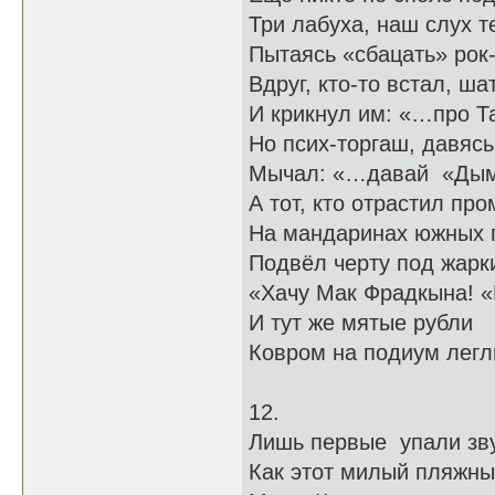
Три лабуха, наш слух т
Пытаясь «сбацать» рок
Вдруг, кто-то встал, ша
И крикнул им: «…про Т
Но псих-торгаш, давясь
Мычал: «…давай «Дым
А тот, кто отрастил пр
На мандаринах южных г
Подвёл черту под жарк
«Хачу Мак Фрадкына! «
И тут же мятые рубли
Ковром на подиум легл
12.
Лишь первые упали зву
Как этот милый пляжны