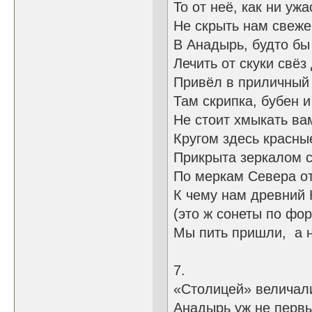
То от неё, как ни ужа
Не скрыть нам свеже
В Анадырь, будто бы
Лечить от скуки свёз
Привёл в приличный 
Там скрипка, бубен 
Не стоит хмыкать ва
Кругом здесь красны
Прикрыта зеркалом с
По меркам Севера о
К чему нам древ
(это ж сонеты по фо
Мы пить пришли, а н
7.
«Столицей» в
Анадырь уж не первы