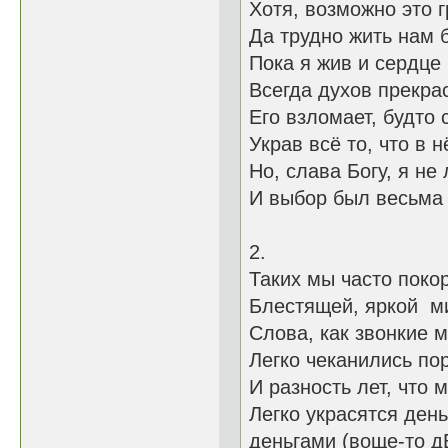
Хотя, возможно это г
Да трудно жить нам б
Пока я жив и сердце 
Всегда духов прекр
Его взломает, будто 
Украв всё то, что в 
Но, слава Богу, я не 
И выбор был весьма 
2. а эт
Таких мы часто поко
Блестящей, яркой м
Слова, как звонкие 
Легко чеканились по
И разность лет, 
Легко украсят
деньгами (воще-то д