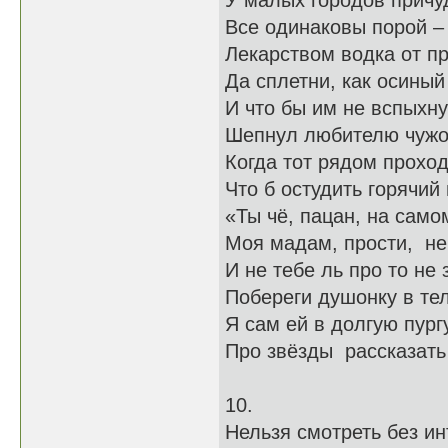
У малых городов причу
Все одинаковы порой –
Лекарством водка от п
Да сплетни, как осиный
И что бы им не вспыхну
Шепнул любителю чужо
Когда тот рядом проход
Что б остудить горячий
«Ты чё, пацан, на само
Моя мадам, прости, не
И не тебе ль про то не 
Побереги душонку в те
Я сам ей в долгую пург
Про звёзды рассказат
10.
Нельзя смотреть без ин