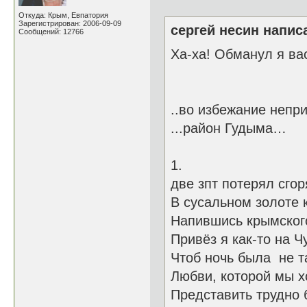
Откуда: Крым, Евпатория
Зарегистрирован: 2006-09-09
сергей несин написа
Сообщений: 12766
Ха-ха! Обманул я ва
..во избежание непр
...район Гудыма…
1. Кл
две зпт потерял сгор
В сусальном золоте
Напившись крымског
Привёз я как-то на Чу
Чтоб ночь была не т
Любви, которой мы х
Представить трудно 