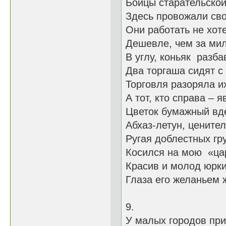
Бойцы старательской
Здесь провожали сво
Они работать не хот
Дешевле, чем за ми
В углу, коньяк разба
Два торгаша сидят с
Торговля ра
А тот, кто справа – я
Цветок бумажный вде
Абхаз-летун, ценител
Ругая доблестных гр
Косился на мою «ца
Красив и молод юрки
Глаза его желаньем ж
9.
У малых городов пр