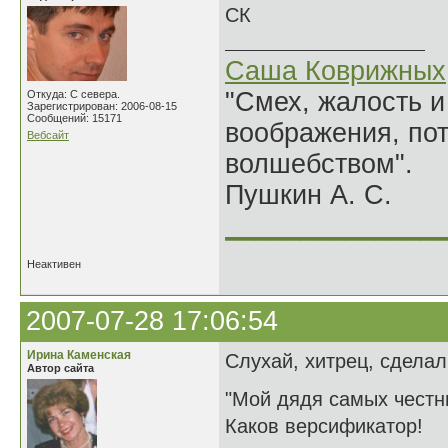
СК
Саша Коврижных
"Смех, жалость и
Откуда: С севера.
Зарегистрирован: 2006-08-15
Сообщений: 15171
воображения, по
Вебсайт
волшебством".
Пушкин А. С.
______________
Неактивен
2007-07-28 17:06:54
Ирина Каменская
Слухай, хитрец, сделал
Автор сайта
"Мой дядя самых честн
Каков версификатор!