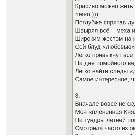
Красиво можно ж
легко )))
Поглубже спрятав ду
Швыряя всё – меха и
Широким жестом на к
Сей блуд «любовью»
Легко привыкнут все 
На дне помойного в
Легко найти сле
Самое интересное, чт
3.
Вначале вовсе не ск
Моя «пленённая Кня
На тундры летней п
Смотрела часто из о