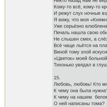
Никто назад нам не вер
Кому-то всё, кому-то кр
И режут слух ночные вз
Я вижу, что моя «Княж
Уже серьёзно влюблена
Печаль нашла свою оби
Не слышен смех, а слёз
Всё чаще льётся на пла
Виной тому злой искуси
«Цветок» моей больной
Тихонько увядал в глуш
15.
Любовь, любовь! Кто мн
К чему она была нужна
К чему на нашем бело
О ней написаны тома?