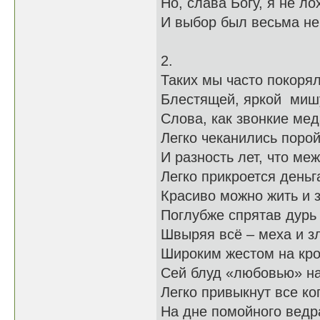
Но, слава Богу, я не ло
И выбор был весьма не
2.
Таких мы часто покоря
Блестящей, яркой миш
Слова, как звонкие мед
Легко чеканились порой
И разность лет, что ме
Легко прикроется деньг
Красиво можно жить и з
Поглубже спрятав дурь 
Швыряя всё – меха и з
Широким жестом на кро
Сей блуд «любовью» н
Легко привыкнут все ког
На дне помойного ведр