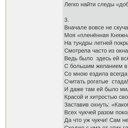
Легко найти следы «до
3.
Вначале вовсе не скуча
Моя «пленённая Княжн
На тундры летней покр
Смотрела часто из окна
Ведь было здесь ей всё
С большим желанием в
Со мною ездила всегда
Считать рогатые стада
И даже там ей было ми
Красой и хитростью сво
Заставив охнуть: «Како
Всех чукчей разом поко
Да что уж чукчи! Сам н
Сходил с ума от этих 