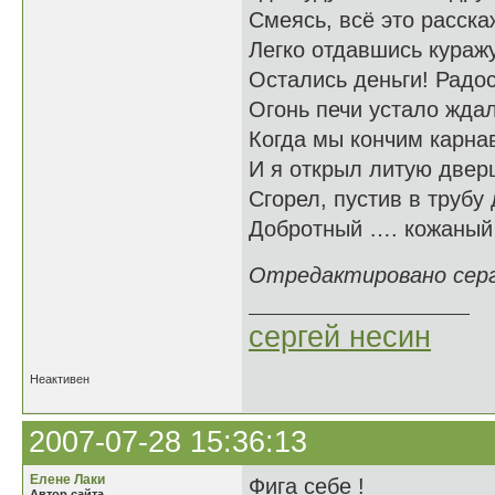
Смеясь, всё это расска
Легко отдавшись куражу
Остались деньги! Радос
Огонь печи устало ждал
Когда мы кончим карна
И я открыл литую дверц
Сгорел, пустив в трубу
Добротный …. кожан
Отредактировано серге
сергей несин
Неактивен
2007-07-28 15:36:13
Елене Лаки
Фига себе !
Автор сайта