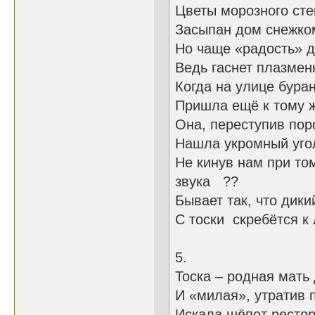
Цветы морозного сте
Засыпан дом снежком
Но чаще «радость» д
Ведь гаснет плазмен
Когда на улице буран
Пришла ещё к тому ж
Она, переступив поро
Нашла укромный уго
Не кинув нам пр
звука ??
Бывает так, ч
С тоски скребётся
5.
Тоска – родная
И «милая», ут
Искала шёпот 