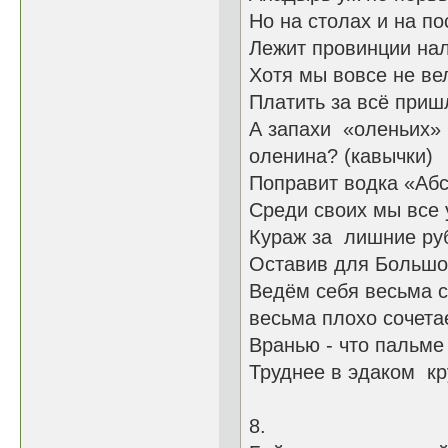
Но на столах и на по
Лежит провинции нал
Хотя мы вовсе не ве
Платить за всё приш
А запахи «олен
оленина? (кавычки)
Поправит водка «Аб
Среди своих мы все 
Кураж за лиш
Оставив для Бо
Ведём себя весьм
весьма плохо сочета
Вранью - что пальме 
Труднее в эдаком кр
8.