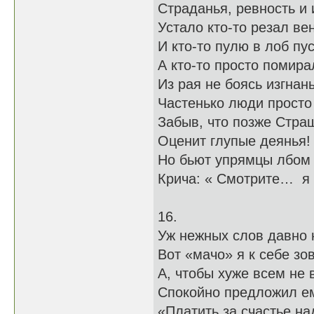
Страданья, ревность и
Устало кто-то резал ве
И кто-то пулю в лоб пу
А кто-то просто помира
Из рая не боясь изгнань
Частенько люди просто 
Забыв, что позже Стра
Оценит глупые деянья!
Но бьют упрямцы лбом 
Крича: « Смотрите… я 
16.
Уж нежных слов давно 
Вот «мачо» я к себе зо
А, чтобы хуже всем не
Спокойно предложил е
«Платить за счастье н