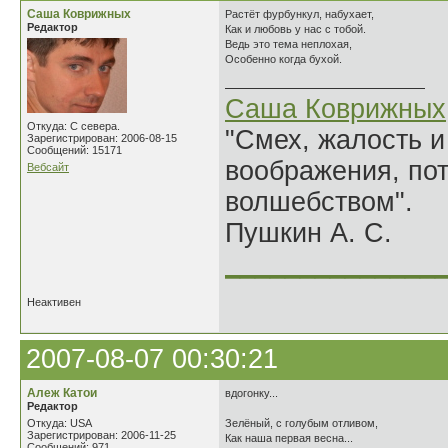
Саша Коврижных
Растёт фурбункул, набухает,
Редактор
Как и любовь у нас с тобой.
Ведь это тема неплохая,
Особенно когда бухой.
Саша Коврижных
Откуда: С севера.
"Смех, жалость и
Зарегистрирован: 2006-08-15
Сообщений: 15171
воображения, по
Вебсайт
волшебством".
Пушкин А. С.
______________
Неактивен
2007-08-07 00:30:21
Алеж Катои
вдогонку...
Редактор
Откуда: USA
Зелёный, с голубым отливом,
Зарегистрирован: 2006-11-25
Как наша первая весна...
Сообщений: 971