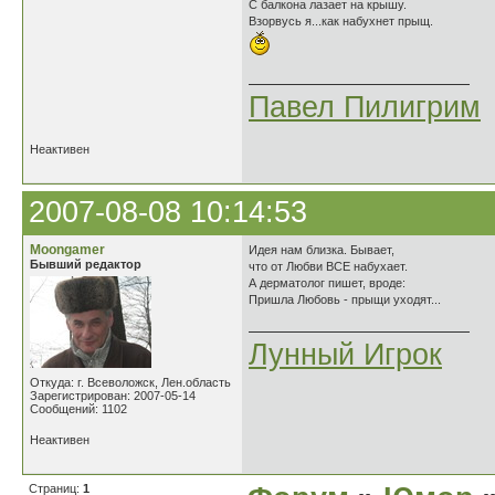
С балкона лазает на крышу.
Взорвусь я...как набухнет прыщ.
Павел Пилигрим
Неактивен
2007-08-08 10:14:53
Moongamer
Идея нам близка. Бывает,
Бывший редактор
что от Любви ВСЕ набухает.
А дерматолог пишет, вроде:
Пришла Любовь - прыщи уходят...
Лунный Игрок
Откуда: г. Всеволожск, Лен.область
Зарегистрирован: 2007-05-14
Сообщений: 1102
Неактивен
Страниц:
1