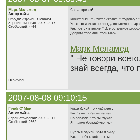
Марк Меламед
Саша, привет!
Автор сайта
Откуда: Израиль, г Маалот
Может быть, ты хотел сказать " фурункул "
Зарегистрирован: 2007-02-17
Хотя это далеко не всегда возможно, стара
Сообщений: 4466
Как поётся в песне ," Всё остальное хорошо
Доброго тебе дня- твой Марк.
Марк Меламед
" Не говори всего
знай всегда, что 
Неактивен
2007-08-08 09:10:15
Граф О’ Ман
Когда бухой, то - набухает.
Автор сайта
Как бухнет обухом бу-бух.
Зарегистрирован: 2007-02-14
Но повезло, что ты глухая.
Сообщений: 2562
Я - также безнадёжно глух.
Пусть я глухой, зато я вижу,
Как от тебя какой-то хлыщ