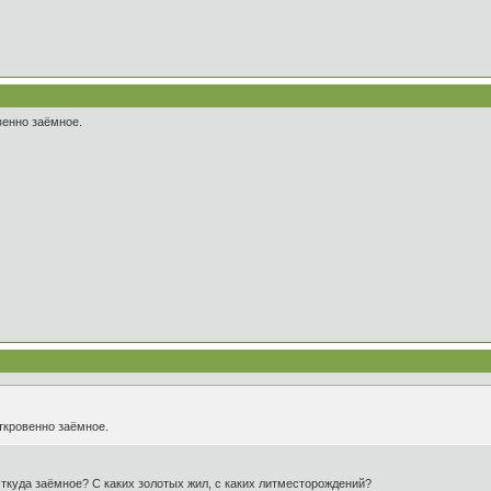
венно заёмное.
ткровенно заёмное.
Откуда заёмное? С каких золотых жил, с каких литместорождений?