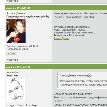
Неактивен
2011-11-30 13:55:28
Алиса Деева
Ключ нужен для того, чтобы зарегистриров
Председатель клуба самоубийц
чтения и, по видимому, навсегда.
Духовные скрепы и стержень
Явил наш великий народ,
Нацизм был в Европе повержен...
Теперь он в России живёт.
Алиса Деева
Зарегистрирован: 2006-02-10
Сообщений: 20033
Вебсайт
Неактивен
2011-11-30 14:05:48
vcsasha
Участник
Алиса Деева написал(а):
Ключ нужен для того, чтобы зарегистр
только для чтения и, по видимому, нав
Спасибо за оперативный ответ.
То есть, это сообщение на форуме фабула
дебют:
Чтобы вопрос с получением ключа решился
Откуда: Санкт-Петербург