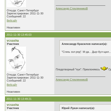
Александр СтеклянникоВ
Откуда: Санкт-Петербург
Зарегистрирован: 2011-11-30
Сообщений: 22
Вебсайт
Неактивен
2011-11-30 13:45:03
vcsasha
Участник
Александр Красилов написал(а):
"Сгинь зол ряд". М-да... Дыр-бул-щил..
Плодотворный "пук". Преклоняюсь
Гд
Откуда: Санкт-Петербург
Зарегистрирован: 2011-11-30
Александр СтеклянникоВ
Сообщений: 22
Вебсайт
Неактивен
2011-11-30 13:49:21
vcsasha
Участник
Юрий Лукач написал(а):