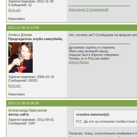
Зарегистрирован: 2011-11-30
Сообщений: 22
Александр СтеклянникоВ
Вебсайт
Неактивен
2011-11-30 14:13:59
Алиса Деева
Нет, почему же? Сообщение на форуме впо
Председатель клуба самоубийц
Духовные скрепы и стержень
Явил наш великий народ,
Нацизм был в Европе повержен...
Теперь он в России живёт.
Алиса Деева
Зарегистрирован: 2006-02-10
Сообщений: 20033
Вебсайт
Неактивен
2011-11-30 14:30:30
Александр Красилов
Автор сайта
vcsasha написал(а):
Зарегистрирован: 2011-09-01
П.С. Да что за сплошное снобистское
Сообщений: 1087
Полагаю, тёзка, относительно снобизма и 