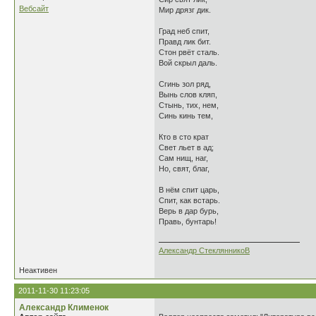
Вебсайт
Мир дрязг дик.
Град неб спит,
Правд лик бит.
Стон рвёт сталь.
Вой скрыл даль.
Сгинь зол ряд,
Вынь слов кляп,
Стынь, тих, нем,
Синь кинь тем,
Кто в сто крат
Свет льет в ад;
Сам нищ, наг,
Но, свят, благ,
В нём спит царь,
Спит, как встарь.
Верь в дар бурь,
Правь, бунтарь!
Александр СтеклянникоВ
Неактивен
2011-11-30 11:23:05
Александр Клименок