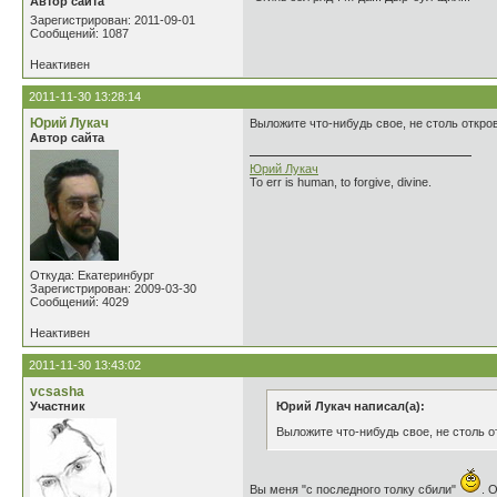
Автор сайта
Зарегистрирован: 2011-09-01
Сообщений: 1087
Неактивен
2011-11-30 13:28:14
Юрий Лукач
Выложите что-нибудь свое, не столь откро
Автор сайта
Юрий Лукач
To err is human, to forgive, divine.
Откуда: Екатеринбург
Зарегистрирован: 2009-03-30
Сообщений: 4029
Неактивен
2011-11-30 13:43:02
vcsasha
Участник
Юрий Лукач написал(а):
Выложите что-нибудь свое, не столь о
Вы меня "с последного толку сбили"
. 