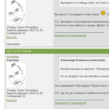
Выложите что-нибудь свое, не столь о
Вы меня "с последного толку сбили"
. 
П.С. Выложил стихотворение исключительно
отпостить свою работу в секцию "Дебют" эт
Откуда: Санкт-Петербург
Зарегистрирован: 2011-11-30
Сообщений: 22
Александр СтеклянникоВ
Вебсайт
Неактивен
2011-11-30 13:53:48
vcsasha
Участник
Александр Клименок написал(а):
Веллер неспроста заметил: "Литератур
Но не уводите так настойчиво в начал
Это пожелание? ИЛи приказ? Может быть, 
Откуда: Санкт-Петербург
П.С. Да что за сплошное снобистское пус
Зарегистрирован: 2011-11-30
Сообщений: 22
Вебсайт
Александр СтеклянникоВ