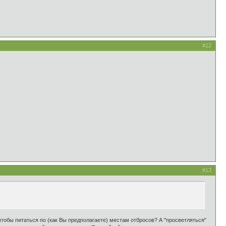
#12
#13
чтобы питаться по (как Вы предполагаете) местам отбросов? А "просветляться"