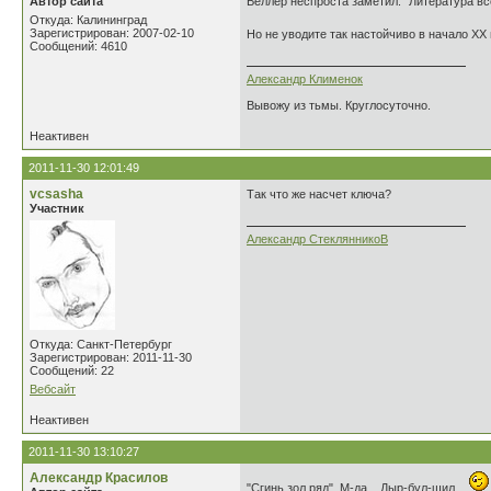
Автор сайта
Веллер неспроста заметил: "Литература вс
Откуда: Калининград
Зарегистрирован: 2007-02-10
Но не уводите так настойчиво в начало XX 
Сообщений: 4610
Александр Клименок
Вывожу из тьмы. Круглосуточно.
Неактивен
2011-11-30 12:01:49
vcsasha
Так что же насчет ключа?
Участник
Александр СтеклянникоВ
Откуда: Санкт-Петербург
Зарегистрирован: 2011-11-30
Сообщений: 22
Вебсайт
Неактивен
2011-11-30 13:10:27
Александр Красилов
"Сгинь зол ряд". М-да... Дыр-бул-щил...