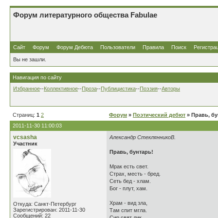
Форум литературного общества Fabulae
Сайт
Форум
Форум Дебюта
Пользователи
Правила
Поиск
Регистра
Вы не зашли.
Навигация по сайту
Избранное
--
Коллективное
--
Проза
--
Публицистика
--
Поэзия
--
Авторы
Страниц:
1
2
Форум
»
Поэтический дебют
» Правь, бу
2011-11-30 11:00:03
vcsasha
Александр СтеклянникоВ.
Участник
Правь, бунтарь!
Мрак есть свет.
Страх, месть - бред.
Сеть бед - хлам.
Бог - плут, хам.
Храм - вид зла,
Откуда: Санкт-Петербург
Зарегистрирован: 2011-11-30
Там спит мгла.
Сообщений: 22
Сир свят лик,