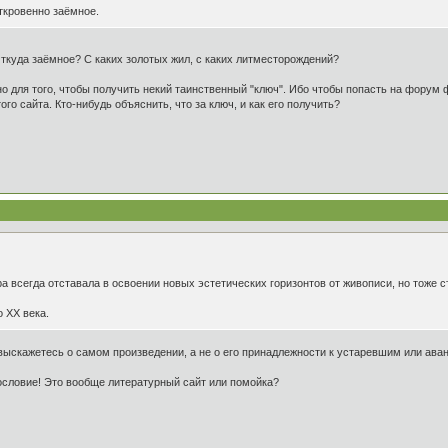
ткровенно заёмное.
Откуда заёмное? С каких золотых жил, с каких литместорождений?
 для того, чтобы получить некий таинственный "ключ". Ибо чтобы попасть на форум фа
ого сайта. Кто-нибудь объяснить, что за ключ, и как его получить?
а всегда отставала в освоении новых эстетических горизонтов от живописи, но тоже 
о XX века.
выскажетесь о самом произведении, а не о его принадлежности к устаревшим или ав
тословие! Это вообще литературный сайт или помойка?