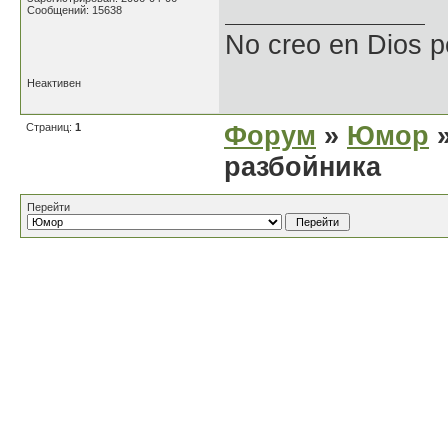
Сообщений: 15638
No creo en Dios p
Неактивен
Страниц:
1
Форум
»
Юмор
»
разбойника
Перейти