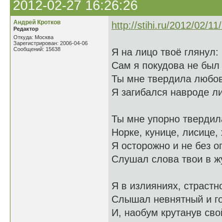
2012-02-27 16:26:26
Андрей Кротков
http://stihi.ru/2012/02/1
Редактор
Откуда: Москва
Зарегистрирован: 2006-04-06
Сообщений: 15638
Я на лицо твоё глянул: 
Сам я покудова не был 
Ты мне твердила любов
Я загибался навроде ли
Ты мне упорно твердила
Норке, кунице, лисице, 
Я осторожно и не без о
Слушал слова твои в жу
Я в излияниях, страстн
Слышал невнятный и го
И, наобум крутанув сво