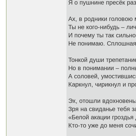
Я о пушнине пресёк раз
Ах, в родники головою
Ты не кого-нибудь – ли
И почему ты так сильн
Не понимаю. Сплошная
Тонкой души трепетани
Но в понимании – полн
А соловей, умостившис
Каркнул, чирикнул и пр
Эх, отошли вдохновень
Зря на свиданье тебя 
«Белой акации гроздья 
Кто-то уже до меня соч