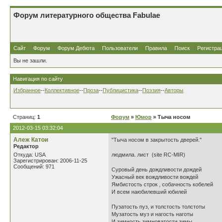
Форум литературного общества Fabulae
Сайт
Форум
Форум Дебюта
Пользователи
Правила
Поиск
Регистра
Вы не зашли.
Навигация по сайту
Избранное
--
Коллективное
--
Проза
--
Публицистика
--
Поэзия
--
Авторы
Страниц:
1
Форум
»
Юмор
» Тыча носом
2012-03-15 03:32:04
Алеж Катои
"Тыча носом в закрытость дверей."
Редактор
Откуда: USA
людмила. лист (site RC-MIR)
Зарегистрирован: 2006-11-25
Сообщений: 971
Суровый день дождливости дождей
Ужасный век вождливости вождей
Ямбистость строк , собачность кобелей
И всем наюбилевший юбилей
Пузатость пуз, и толстость толстоты
Музатость муз и нагость наготы
И зимность зимноватости зимы