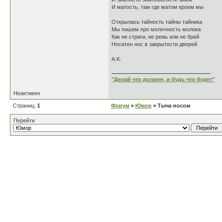
И матость, там где матом кроем мы
Открылась тайность тайны тайника
Мы пишем про молочность молока
Как не стриги, не режь или не брей
Носатен нос в закрытости дверей
A.K.
"Делай что должен, и будь что будет"
Неактивен
Страниц:
1
Форум
»
Юмор
» Тыча носом
Перейти