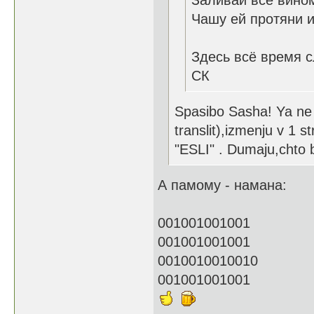
Заливай все вином
Чашу ей протяни и
Здесь всё время с
СК
Spasibo Sasha! Ya ne 
translit),izmenju v 1 s
"ESLI" . Dumaju,chto 
А памому - намана:
001001001001
001001001001
0010010010010
001001001001