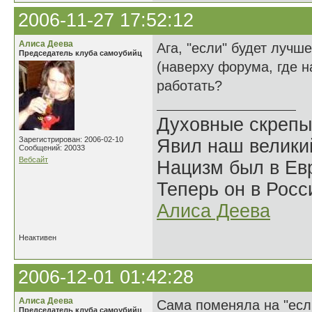
2006-11-27 17:52:12
Алиса Деева
Ага, "если" будет лучш
Председатель клуба самоубийц
(наверху форума, где н
работать?
Духовные скрепы
Зарегистрирован: 2006-02-10
Явил наш велики
Сообщений: 20033
Вебсайт
Нацизм был в Евр
Теперь он в Росс
Алиса Деева
Неактивен
2006-12-01 01:42:28
Алиса Деева
Сама поменяла на "есл
Председатель клуба самоубийц