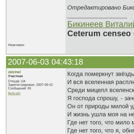
Отредактировано Бикин
Бикинеев Витали
Ceterum censeo 
Неактивен
2007-06-03 04:43:18
olorinel
Когда померкнут звёзды
Участник
И вся вселенная распл
Откуда: UA
Зарегистрирован: 2007-06-01
Сообщений: 65
Среди мицелл вселенск
Вебсайт
Я господа спрошу, - за
Он от природы милой 
И жизнь ушла моя на не
Где нет того, что мило 
Где нет того, что я, об