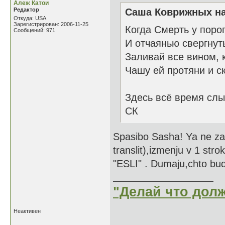
Алеж Катои
Редактор
Саша Коврижных на
Откуда: USA
Зарегистрирован: 2006-11-25
Когда Смерть у поро
Сообщений: 971
И отчаянью свергнут
Заливай все вином, 
Чашу ей протяни и с
Здесь всё время слы
СК
Spasibo Sasha! Ya ne zam
translit),izmenju v 1 stro
"ESLI" . Dumaju,chto bud
"Делай что долж
Неактивен