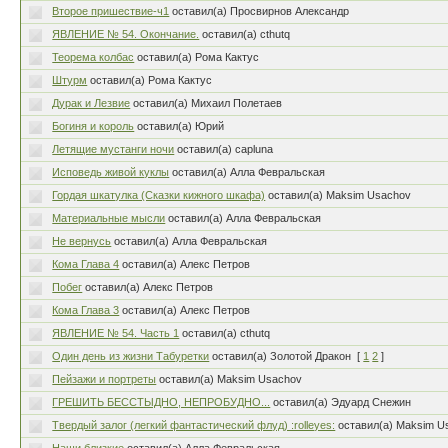
Второе пришествие-ч1
оставил(а) Просвирнов Александр
ЯВЛЕНИЕ № 54. Окончание.
оставил(а) cthutq
Теорема колбас
оставил(а) Рома Кактус
Штурм
оставил(а) Рома Кактус
Дурак и Лезвие
оставил(а) Михаил Полетаев
Богиня и король
оставил(а) Юрий
Летящие мустанги ночи
оставил(а) capluna
Исповедь живой куклы
оставил(а) Алла Февральская
Гордая шкатулка (Сказки кижного шкафа)
оставил(а) Maksim Usachov
Материальные мысли
оставил(а) Алла Февральская
Не вернусь
оставил(а) Алла Февральская
Кома Глава 4
оставил(а) Алекс Петров
Побег
оставил(а) Алекс Петров
Кома Глава 3
оставил(а) Алекс Петров
ЯВЛЕНИЕ № 54. Часть 1
оставил(а) cthutq
Один день из жизни Табуретки
оставил(а) Золотой Дракон
[
1
2
]
Пейзажи и портреты
оставил(а) Maksim Usachov
ГРЕШИТЬ БЕССТЫДНО, НЕПРОБУДНО...
оставил(а) Эдуард Снежин
Твердый залог (легкий фантастический флуд) :rolleyes:
оставил(а) Maksim U