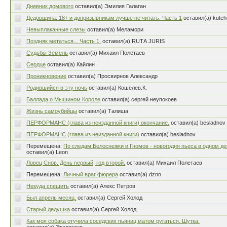
Дневник домового
оставил(а) Эмилия Галаган
Дедовщина. 18+ и допризывникам лучше не читать. Часть 1
оставил(а) kuteh
Невыплаканные слезы
оставил(а) Меламори
Поздняк метаться... Часть 1.
оставил(а) RUTА JURIS
Судьбы Земель
оставил(а) Михаил Полетаев
Сердце
оставил(а) Кайлин
Проникновение
оставил(а) Просвирнов Александр
Родившийся в эту ночь
оставил(а) Кошелев.К.
Баллада о Мышином Короле
оставил(а) сергей неупокоев
Жизнь самоубийцы
оставил(а) Талиша
ПЕРФОРМАНС (глава из неизданной книги) окончание.
оставил(а) besladnov
ПЕРФОРМАНС (глава из неизданной книги)
оставил(а) besladnov
Перемещена:
По следам Белоснежки и Гномов - новогодня пьеса в одном д
оставил(а) Leon
Ловец Снов. День первый, год второй.
оставил(а) Михаил Полетаев
Перемещена:
Личный враг фюрера
оставил(а) dznn
Некуда спешить
оставил(а) Алекс Петров
Был апрель месяц.
оставил(а) Сергей Холод
Старый дедушка
оставил(а) Сергей Холод
Как моя собака отучила соседских пьяниц матом ругаться. Шутка.