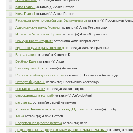
Наши близкие
оставил(а) Алла Февральская
Кома Глава 2
оставил(а) Алекс Петров
Кома Глава 1
оставил(а) Алекс Петров
Расследование по-декабрьски: без комплексов
оставил(а) Просвирнов Алек
Американские горки. Монолог.
оставил(а) Алла Февральская
История о Маленьком Карлике
оставил(а) Алла Февральская
Что чувствуют игрушки?
оставил(а) Алла Февральская
Идет снег (мини-размышление)
оставил(а) Алла Февральская
Без названия
оставил(а) Кошелев.К.
Весёлая Вдова
оставил(а) Ауда
Замландский Волк
оставил(а) Черёмина
Роковая ошибка далеких светил
оставил(а) Просвирнов Александр
Четвертый уровень
оставил(а) Просвирнов Александр
Что такое счастье?
оставил(а) Алекс Петров
синематограф и рагнарёк
оставил(а) Aiofe die Augil
рассказ.txt
оставил(а) сергей неупокоев
Хозяин и Незнакомка, или шутка над Мустангом
оставил(а) cthutq
Тоска
оставил(а) Алекс Петров
Современная русская рулетка
оставил(а) dznn
Дедовщина. 18+ и допризывникам лучше не читать. Часть 2
оставил(а) kuteh