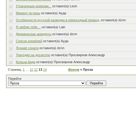
Утраченные иллюзии...
оставил(а) Leon
Момент истины
оставил(а) Ауда
Особенности русской разведки в переходный период.
оставил(а) dznn
Я люблю тебя…
оставил(а) Lain
Деревенские анекдоты
оставил(а) dznn
Список кораблей
оставил(а) Ауда
Лунная соната
оставил(а) dznn
Трагедия на досмотре
оставил(а) Просвирнов Александр
Кольца Аида
оставил(а) Просвирнов Александр
Страниц:
1
…
11
12
13
14
Форум
» Проза
Перейти