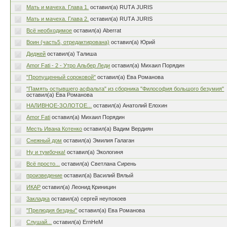
Мать и мачеха. Глава 1.
оставил(а) RUTА JURIS
Мать и мачеха. Глава 2.
оставил(а) RUTА JURIS
Всё необходимое
оставил(а) Aberrat
Воин (часть5, отредактирована)
оставил(а) Юрий
Диджей
оставил(а) Талиша
Amor Fati - 2 - Утро Альбер Леди
оставил(а) Михаил Порядин
"Пропущенный сороковой"
оставил(а) Ева Романова
"Память остывшего асфальта" из сборника "Философия большого безумия"
оставил(а) Ева Романова
НАЛИВНОЕ-ЗОЛОТОЕ...
оставил(а) Анатолий Елохин
Amor Fati
оставил(а) Михаил Порядин
Месть Ивана Котенко
оставил(а) Вадим Вердиян
Снежный дом
оставил(а) Эмилия Галаган
Ну и тумбочка!
оставил(а) Экологиня
Всё просто...
оставил(а) Светлана Сирень
произведение
оставил(а) Василий Вялый
ИКАР
оставил(а) Леонид Криницин
3акладка
оставил(а) сергей неупокоев
"Прелюдия бездны"
оставил(а) Ева Романова
Слушай...
оставил(а) ErnHeM