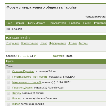
Форум литературного общества Fabulae
Приглашаем ли
Сайт
Форум
Форум Дебюта
Пользователи
Правила
Поиск
Регистра
Вы не зашли.
Навигация по сайту
Избранное
--
Коллективное
--
Проза
--
Публицистика
--
Поэзия
--
Авторы
Страниц:
1
…
11
12
13
14
Форум
» Проза
Проза
Тема
Осколки Иррайны
оставил(а) Tekka
Попытка номер РАЗ(Повесть)
оставил(а) SteelLEXX
Мать и мачеха. Глава 3.
оставил(а) RUTА JURIS
Письмо к Дженни
оставил(а) Aiofe die Augil
Фигуры
оставил(а) Aberrat
Риппер
оставил(а) Михаил Полетаев
Выбор
оставил(а) Талиша