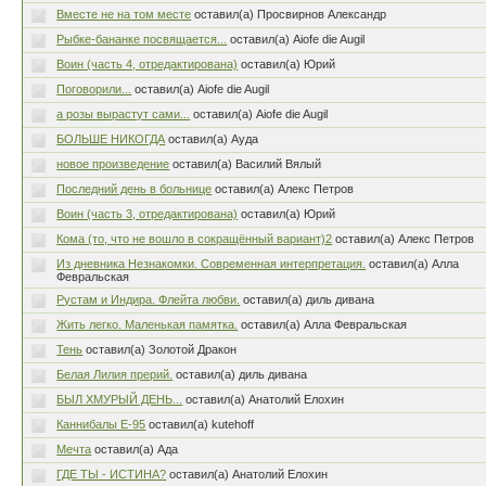
Вместе не на том месте
оставил(а) Просвирнов Александр
Рыбке-бананке посвящается...
оставил(а) Aiofe die Augil
Воин (часть 4, отредактирована)
оставил(а) Юрий
Поговорили...
оставил(а) Aiofe die Augil
а розы вырастут сами...
оставил(а) Aiofe die Augil
БОЛЬШЕ НИКОГДА
оставил(а) Ауда
новое произведение
оставил(а) Василий Вялый
Последний день в больнице
оставил(а) Алекс Петров
Воин (часть 3, отредактирована)
оставил(а) Юрий
Кома (то, что не вошло в сокращённый вариант)2
оставил(а) Алекс Петров
Из дневника Незнакомки. Современная интерпретация.
оставил(а) Алла
Февральская
Рустам и Индира. Флейта любви.
оставил(а) диль дивана
Жить легко. Маленькая памятка.
оставил(а) Алла Февральская
Тень
оставил(а) Золотой Дракон
Белая Лилия прерий.
оставил(а) диль дивана
БЫЛ ХМУРЫЙ ДЕНЬ...
оставил(а) Анатолий Елохин
Каннибалы Е-95
оставил(а) kutehoff
Мечта
оставил(а) Ада
ГДЕ ТЫ - ИСТИНА?
оставил(а) Анатолий Елохин