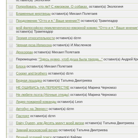
оставил(а) Экологиня
Попробовать, что ли? С юморком. О собаках.
оставил(а) Экологиня
Блаженные мертвецы
оставил(а) Михаил Полетаев
Продолжение "Отто и я." Ваше мнение?!
оставил(а) Трампеадор
мой философско-приключенческо-юморной комикс "Отто и я." Ваше мнение
оставил(а) Трампеадор
Теория относительности
оставил(а) dznn
Черная роза Иерихона
оставил(а) И.Масленков
Денхооран
оставил(а) Михаил Полетаев
Перемещена:
"Здесь нужно, чтоб душа была тверда..."
оставил(а) Андрей Кр
Блоха
оставил(а) Михаил Полетаев
Cooper and brothers
оставил(а) dznn
Бедная лошадка
оставил(а) Татьяна Дмитриева
НЕ ОШИБИСЬ НА ПЕРЕКРЕСТКЕ
оставил(а) Марина Черномаз
Не любите поэта (Ночные этюды)
оставил(а) Марина Черномаз
Лидер пожарной команды
оставил(а) Leon
Автобус на Эверест
оставил(а) dznn
Паспорт
оставил(а) dznn
Dairy Queen, или Десять минут моей жизни
оставил(а) Татьяна Дмитриева
Зимний московский вечер
оставил(а) Татьяна Дмитриева
Вечный осенний поиск
оставил(а) Кайлин