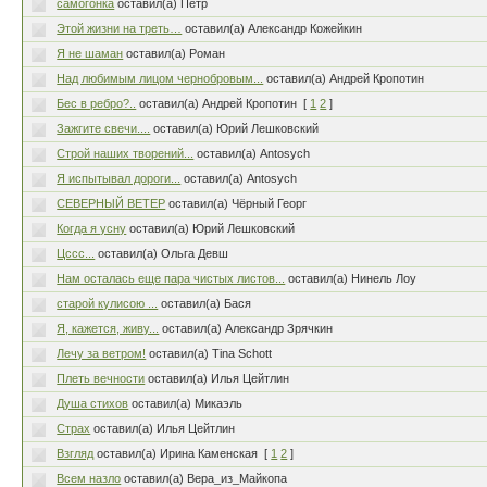
самогонка
оставил(а) Пётр
Этой жизни на треть…
оставил(а) Александр Кожейкин
Я не шаман
оставил(а) Роман
Над любимым лицом чернобровым...
оставил(а) Андрей Кропотин
Бес в ребро?..
оставил(а) Андрей Кропотин
[
1
2
]
Зажгите свечи....
оставил(а) Юрий Лешковский
Строй наших творений...
оставил(а) Antosych
Я испытывал дороги...
оставил(а) Antosych
СЕВЕРНЫЙ ВЕТЕР
оставил(а) Чёрный Георг
Когда я усну
оставил(а) Юрий Лешковский
Цссс...
оставил(а) Ольга Девш
Нам осталась еще пара чистых листов...
оставил(а) Нинель Лоу
старой кулисою ...
оставил(а) Бася
Я, кажется, живу...
оставил(а) Александр Зрячкин
Лечу за ветром!
оставил(а) Tina Schott
Плеть вечности
оставил(а) Илья Цейтлин
Душа стихов
оставил(а) Микаэль
Страх
оставил(а) Илья Цейтлин
Взгляд
оставил(а) Ирина Каменская
[
1
2
]
Всем назло
оставил(а) Вера_из_Майкопа