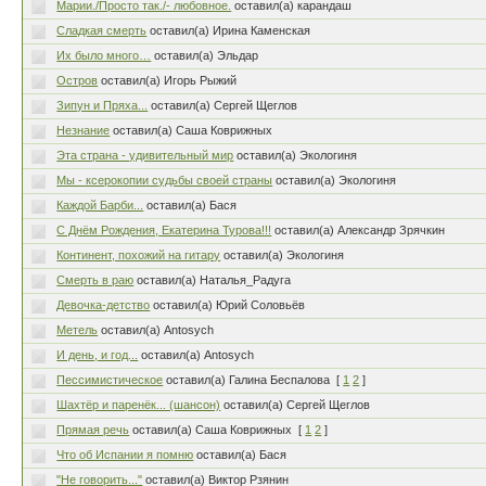
Марии./Просто так./- любовное.
оставил(а) карандаш
Сладкая смерть
оставил(а) Ирина Каменская
Их было много…
оставил(а) Эльдар
Остров
оставил(а) Игорь Рыжий
Зипун и Пряха...
оставил(а) Сергей Щеглов
Незнание
оставил(а) Саша Коврижных
Эта страна - удивительный мир
оставил(а) Экологиня
Мы - ксерокопии судьбы своей страны
оставил(а) Экологиня
Каждой Барби...
оставил(а) Бася
С Днём Рождения, Екатерина Турова!!!
оставил(а) Александр Зрячкин
Континент, похожий на гитару
оставил(а) Экологиня
Смерть в раю
оставил(а) Наталья_Радуга
Девочка-детство
оставил(а) Юрий Соловьёв
Метель
оставил(а) Antosych
И день, и год...
оставил(а) Antosych
Пессимистическое
оставил(а) Галина Беспалова
[
1
2
]
Шахтёр и паренёк... (шансон)
оставил(а) Сергей Щеглов
Прямая речь
оставил(а) Саша Коврижных
[
1
2
]
Что об Испании я помню
оставил(а) Бася
"Не говорить..."
оставил(а) Виктор Рзянин