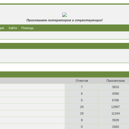
Приглашаем литераторов и сочувствующих!
ция
Зайти
Помощь
Ответов
Просмотров
7
3816
6
4390
5
6786
29
12997
29
11344
8
3928
0
1660