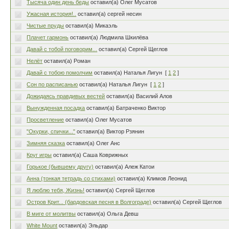
Тысяча один день беды
оставил(а) Oлег Мусатов
Ужасная история!..
оставил(а) сергей несин
Чистые пруды
оставил(а) Микаэль
Плачет гармонь
оставил(а) Людмила Шкилёва
Давай с тобой поговорим...
оставил(а) Сергей Щеглов
Нелёт
оставил(а) Роман
Давай с тобою помолчим
оставил(а) Наталья Лигун
[
1
2
]
Сон по расписанью
оставил(а) Наталья Лигун
[
1
2
]
Дожидаясь правдивых вестей
оставил(а) Василий Алов
Вынужденная посадка
оставил(а) Батраченко Виктор
Просветление
оставил(а) Oлег Мусатов
"Окурки, спички..."
оставил(а) Виктор Рзянин
Зимняя сказка
оставил(а) Олег Анс
Круг игры
оставил(а) Саша Коврижных
Горькое (бывшему другу)
оставил(а) Алеж Катои
Анна (тонкая тетрадь со стихами)
оставил(а) Климов Леонид
Я люблю тебя, Жизнь!
оставил(а) Сергей Щеглов
Остров Крит... (бардовская песня в Волгограде)
оставил(а) Сергей Щеглов
В миге от молитвы
оставил(а) Ольга Девш
White Mount
оставил(а) Эльдар