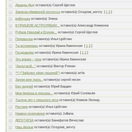
Дважды Дед!
оставил(а) Сергей Щеглов
Записка обиженной поэтессы
оставил(а) Оседлав_мечту
[
1
2
]
войнушка
оставил(а) Элина
В ПРИЦЕЛЕ АСТРОЛЯБИИ...
оставил(а) Александр Клименок
Рубцов Николай и Есенин...
оставил(а) Сергей Щеглов
Перемычка
оставил(а) Илья Цейтлин
Ты вспомнишь
оставил(а) Ирина Каменская
[
1
2
]
Поздравляю
оставил(а) Ирина Каменская
[
1
2
]
Это время – твое
оставил(а) Ирина Каменская
"Ангел мой..."
оставил(а) Виктор Рзянин
*** ("Заболел эфир тишиной")
оставил(а) an'ta
Зачем мне знать..
оставил(а) сергей несин
Ему видней
оставил(а) Юрий Бардин
Меж берёзок в просинь...
оставил(а) Юрий Соловьёв
Тысячи лет с прошлого лета
оставил(а) Климов Леонид
Росчерк
оставил(а) Илья Цейтлин
Наивно-позитивное
оставил(а) Julliana
ДЕПУТАТКА
оставил(а) Банифатов Вячеслав
Наш фильм
оставил(а) Оседлав_мечту