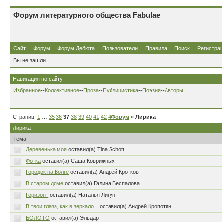
Форум литературного общества Fabulae
Сайт
Форум
Форум Дебюта
Пользователи
Правила
Поиск
Регистра
Вы не зашли.
Навигация по сайту
Избранное
--
Коллективное
--
Проза
--
Публицистика
--
Поэзия
--
Авторы
Страниц:
1
…
35
36
37
38
39
40
41
42
43
Форум
…
80
» Лирика
Лирика
Тема
Деревенька моя
оставил(а) Tina Schott
Фотка
оставил(а) Саша Коврижных
Городок на Волге
оставил(а) Андрей Кротков
В старом доме
оставил(а) Галина Беспалова
Горизонт
оставил(а) Наталья Лигун
В твои глаза, как в зеркало...
оставил(а) Андрей Кропотин
БОЛОТО
оставил(а) Эльдар