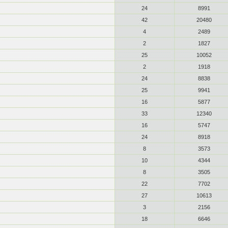
24
8991
42
20480
4
2489
2
1827
25
10052
2
1918
24
8838
25
9941
16
5877
33
12340
16
5747
24
8918
8
3573
10
4344
8
3505
22
7702
27
10613
3
2156
18
6646