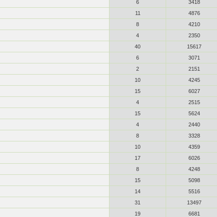
6
3418
11
4876
8
4210
4
2350
40
15617
6
3071
2
2151
10
4245
15
6027
4
2515
15
5624
4
2440
8
3328
10
4359
17
6026
8
4248
15
5098
14
5516
31
13497
19
6681