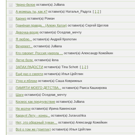
Черно-белое
оставил(а) Julliana
А можешь ты, как я?
оставил(а) Наталья_Радуга
[
1
2
]
Карниз
оставил(а) Роман
Гранёная правда... (Алежу Катои)
оставил(а) Сергей Щеглов
Девочка-вроде
оставил(а) Оседлав_мечту
Я люблю...
оставил(а) Андрей Кропотин
Вечереет...
оставил(а) Julliana
Кто говорит: Россия умерла …
оставил(а) Александр Кожейкин
Легче боли.
оставил(а) ilona
ЗАПАХ РАДОСТИ
оставил(а) Tina Schott
[
1
2
]
Ещё раз о смерти
оставил(а) Илья Цейтлин
Утро и яблоки
оставил(а) Саша Коврижных
ПАМЯТИ МОЕГО ДЕТСТВА...
оставил(а) Раиса Кашкирова
Шаги
оставил(а) Оседлав_мечту
Космос как предчувствие
оставил(а) Julliana
Не молчи
оставил(а) Ирина Каменская
Караул! Лету - конец...
оставил(а) Juravushka
Нет, это образный туман…
оставил(а) Александр Кожейкин
Всё о том же (триптих)
оставил(а) Илья Цейтлин