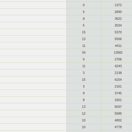
0
1372
5
2690
8
3622
5
3034
15
5370
13
5556
11
4411
34
13582
5
2706
11
4243
3
2138
15
6154
3
2161
9
3745
8
3261
13
5037
12
5595
10
4002
10
4778