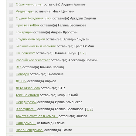
Обратный отсчет
оставил(а) Андрей Кротков
Редеет круг
оставил(а) Илья Цейтлин
С Днём Рождения, Лиз!
оставил(а) Аркадий Эйдман
Просто стиШок
оставил(а) Галина Беспалова
Три грации
оставил(а) Андрей Кропотин
Трудно жить одной
оставил(а) Аркадий Эйдман
Бесконечность и небытие
оставил(а) Граф О’ Ман
Ну, почему?
оставил(а) Наталья Лигун
[
1
2
]
Российское "счастье"
оставил(а) Александр Зрячкин
Всё
оставил(а) Климов Леонид
Поводок
оставил(а) Экологиня
Деньги
оставил(а) Лариса
Лето отзвенело
оставил(а) STR
тебе не спится
оставил(а) Игорь Рыжий
Перед грозой
оставил(а) Ирина Каменская
В полушаге...
оставил(а) Галина Беспалова
[
1
2
]
Хочется сжаться в комок...
оставил(а) Julliana
Наш роман...
оставил(а) Тламе
Шаг в неведомое.
оставил(а) Тламе