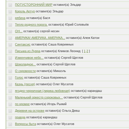
ПОТУСТОРОННИЙ МИР
оставил(а) Эльдар
Король Артур
оставил(а) Эльдар
рябина
оставил(а) Бася
Тепло родного порога.
оставил(а) Юрий Соловьёв
ОН...
оставил(а) сергей несин
АМЕРИКА! АМЕРИКА. АМЕРИКА...
оставил(а) Алеж Катои
Синтаксис
оставил(а) Саша Коврижных
Письма из Лувра
оставил(а) Климов Леонид
[
1
2
]
Изменчивое небо...
оставил(а) Сергей Щеглов
Шоколадное...
оставил(а) Сергей Щеглов
О скромности
оставил(а) Микаэль
Голос
оставил(а) Саша Коврижных
Казнь (песня)
оставил(а) Олег Мусатов
ягодно-черничная (лирика любовная)
оставил(а) карандаш
Маленький оркестр сороковых...
оставил(а) Сергей Щеглов
по кромке
оставил(а) Игорь Рыжий
Деревня на острове
оставил(а) Ольга Девш
правда
оставил(а) карандаш
Вопросы быта
оставил(а) Олег Мусатов