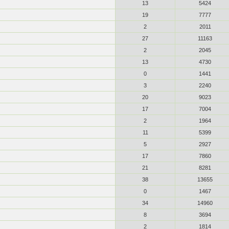
13
5424
19
7777
2
2011
27
11163
2
2045
13
4730
0
1441
3
2240
20
9023
17
7004
2
1964
11
5399
5
2927
17
7860
21
8281
38
13655
0
1467
34
14960
8
3694
2
1814