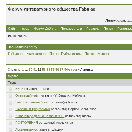
Форум литературного общества Fabulae
Приглашаем ли
Сайт
Форум
Форум Дебюта
Пользователи
Правила
Поиск
Регистра
Вы не зашли.
Навигация по сайту
Избранное
--
Коллективное
--
Проза
--
Публицистика
--
Поэзия
--
Авторы
Страниц:
1
…
50
51
52
53
54
55
56
57
58
Форум
…
80
» Лирика
Лирика
Тема
БЕГИ
оставил(а) Лариса
Остывший чай...
оставил(а) Вера_из_Майкопа
Эти призрачные боги...
оставил(а) Antosych
Любовный треугольник
оставил(а) Сергей Большаков
У нас впереди еще целая жизнь!
оставил(а) albo67
ПОВТОРЕНИЯ
оставил(а) Алеж Катои
Ассиметрия
оставил(а) Шахиня