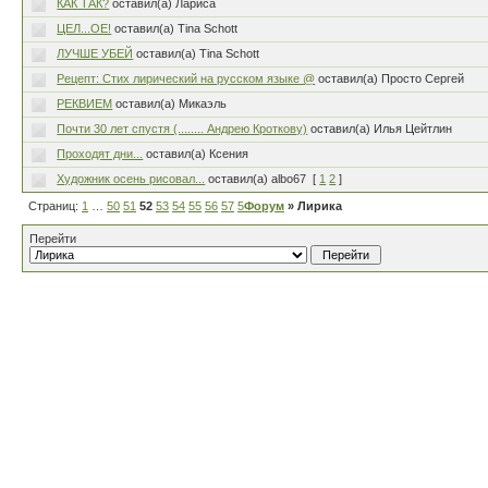
КАК ТАК?
оставил(а) Лариса
ЦЕЛ...ОЕ!
оставил(а) Tina Schott
ЛУЧШЕ УБЕЙ
оставил(а) Tina Schott
Рецепт: Стих лирический на русском языке @
оставил(а) Просто Сергей
РЕКВИЕМ
оставил(а) Микаэль
Почти 30 лет спустя (........ Андрею Кроткову)
оставил(а) Илья Цейтлин
Проходят дни...
оставил(а) Ксения
Художник осень рисовал...
оставил(а) albo67
[
1
2
]
Страниц:
1
…
50
51
52
53
54
55
56
57
58
Форум
…
80
» Лирика
Перейти