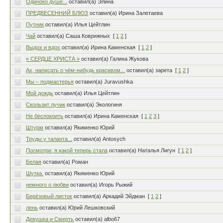
Одиноко душе...
оставил(а) Элина
ПРЕДВЕСЕННИЙ БЛЮЗ
оставил(а) Ирина Залетаева
Путник
оставил(а) Илья Цейтлин
Чай
оставил(а) Саша Коврижных
[
1
2
]
Выдох и вдох
оставил(а) Ирина Каменская
[
1
2
]
« СЕРДЦЕ ХРИСТА »
оставил(а) Галина Жукова
Ах, написать о чём-нибудь красивом...
оставил(а) зарета
[
1
2
]
Мы – подмастерья
оставил(а) Juravushka
Мой дождь
оставил(а) Илья Цейтлин
Скользит лучик
оставил(а) Экологиня
Не беспокоить
оставил(а) Ирина Каменская
[
1
2
3
]
Штурм
оставил(а) Якименко Юрий
Труды у таланта...
оставил(а) Antosych
Посмотри, я какой теперь стала
оставил(а) Наталья Лигун
[
1
2
]
Белая
оставил(а) Роман
Шутка.
оставил(а) Якименко Юрий
немного о любви
оставил(а) Игорь Рыжий
Берёзовый листок
оставил(а) Аркадий Эйдман
[
1
2
]
лень
оставил(а) Юрий Лешковский
Девушка и Смерть
оставил(а) albo67