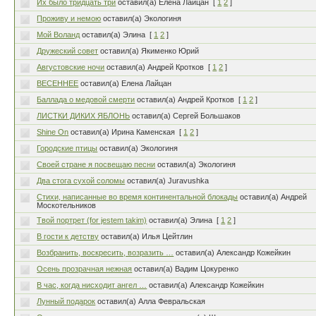
Их было тридцать три
оставил(а) Елена Лайцан
[
1
2
]
Проживу и немою
оставил(а) Экологиня
Мой Воланд
оставил(а) Элина
[
1
2
]
Дружеский совет
оставил(а) Якименко Юрий
Августовские ночи
оставил(а) Андрей Кротков
[
1
2
]
ВЕСЕННЕЕ
оставил(а) Елена Лайцан
Баллада о медовой смерти
оставил(а) Андрей Кротков
[
1
2
]
ЛИСТКИ ДИКИХ ЯБЛОНЬ
оставил(а) Сергей Большаков
Shine On
оставил(а) Ирина Каменская
[
1
2
]
Городские птицы
оставил(а) Экологиня
Своей стране я посвещаю песни
оставил(а) Экологиня
Два стога сухой соломы
оставил(а) Juravushka
Стихи, написанные во время континентальной блокады
оставил(а) Андрей
Москотельников
Твой портрет (for jestem takim)
оставил(а) Элина
[
1
2
]
В гости к детству
оставил(а) Илья Цейтлин
Возбранить, воскресить, возразить …
оставил(а) Александр Кожейкин
Осень прозрачная нежная
оставил(а) Вадим Цокуренко
В час, когда нисходит ангел …
оставил(а) Александр Кожейкин
Лунный подарок
оставил(а) Алла Февральская