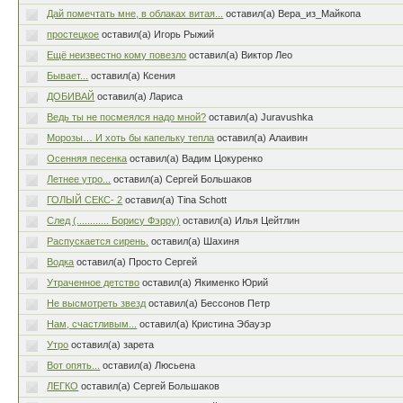
Дай помечтать мне, в облаках витая...
оставил(а) Вера_из_Майкопа
простецкое
оставил(а) Игорь Рыжий
Ещё неизвестно кому повезло
оставил(а) Виктор Лео
Бывает...
оставил(а) Ксения
ДОБИВАЙ
оставил(а) Лариса
Ведь ты не посмеялся надо мной?
оставил(а) Juravushka
Морозы… И хоть бы капельку тепла
оставил(а) Алаивин
Осенняя песенка
оставил(а) Вадим Цокуренко
Летнее утро...
оставил(а) Сергей Большаков
ГОЛЫЙ СЕКС- 2
оставил(а) Tina Schott
След (............ Борису Фэрру)
оставил(а) Илья Цейтлин
Распускается сирень.
оставил(а) Шахиня
Водка
оставил(а) Просто Сергей
Утраченное детство
оставил(а) Якименко Юрий
Не высмотреть звезд
оставил(а) Бессонов Петр
Нам, счастливым...
оставил(а) Кристина Эбауэр
Утро
оставил(а) зарета
Вот опять...
оставил(а) Люсьена
ЛЕГКО
оставил(а) Сергей Большаков