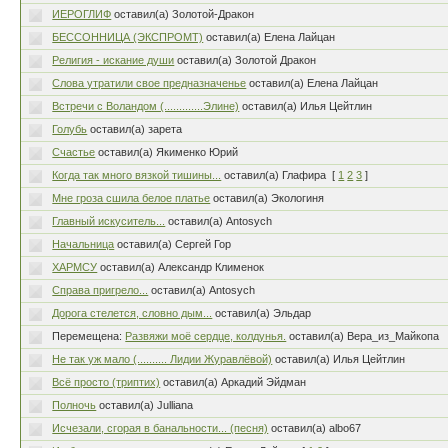
ИЕРОГЛИФ
оставил(а) Золотой-Дракон
БЕССОННИЦА (ЭКСПРОМТ)
оставил(а) Елена Лайцан
Религия - искание души
оставил(а) Золотой Дракон
Слова утратили свое предназначенье
оставил(а) Елена Лайцан
Встречи с Воландом (.............Элине)
оставил(а) Илья Цейтлин
Голубь
оставил(а) зарета
Счастье
оставил(а) Якименко Юрий
Когда так много вязкой тишины...
оставил(а) Глафира
[
1
2
3
]
Мне гроза сшила белое платье
оставил(а) Экологиня
Главный искуситель...
оставил(а) Antosych
Начальница
оставил(а) Сергей Гор
ХАРМСУ
оставил(а) Александр Клименок
Справа пригрело...
оставил(а) Antosych
Дорога стелется, словно дым...
оставил(а) Эльдар
Перемещена:
Развяжи моё сердце, колдунья.
оставил(а) Вера_из_Майкопа
Не так уж мало (.......... Лидии Журавлёвой)
оставил(а) Илья Цейтлин
Всё просто (триптих)
оставил(а) Аркадий Эйдман
Полночь
оставил(а) Julliana
Исчезали, сгорая в банальности... (песня)
оставил(а) albo67