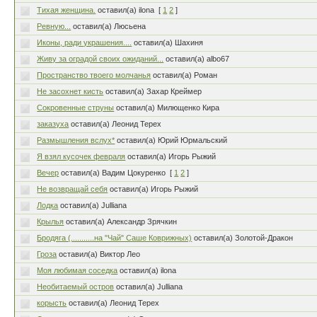
Тихая женщина.
оставил(а) ilona
[
1
2
]
Ревную...
оставил(а) Люсьена
Иконы, ради украшения....
оставил(а) Шахиня
Живу за оградой своих ожиданий...
оставил(а) albo67
Пространство твоего молчанья
оставил(а) Роман
Не засохнет кисть
оставил(а) Захар Креймер
Сокровенные струны
оставил(а) Милющенко Кира
заказуха
оставил(а) Леонид Терех
Размышления вслух*
оставил(а) Юрий Юрмальский
Я взял кусочек февраля
оставил(а) Игорь Рыжий
Вечер
оставил(а) Вадим Цокуренко
[
1
2
]
Не возвращай себя
оставил(а) Игорь Рыжий
Лодка
оставил(а) Julliana
Крылья
оставил(а) Александр Зрячкин
Бродяга (...........на "Чай" Саше Коврижных)
оставил(а) Золотой-Дракон
Гроза
оставил(а) Виктор Лео
Моя любимая соседка
оставил(а) ilona
Необитаемый остров
оставил(а) Julliana
корысть
оставил(а) Леонид Терех