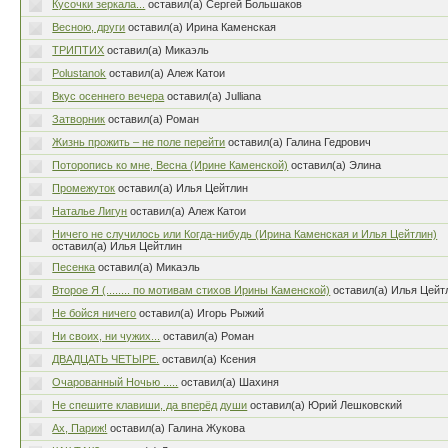
Кусочки зеркала...
оставил(а) Сергей Большаков
Весною, други
оставил(а) Ирина Каменская
ТРИПТИХ
оставил(а) Микаэль
Polustanok
оставил(а) Алеж Катои
Вкус осеннего вечера
оставил(а) Julliana
Затворник
оставил(а) Роман
Жизнь прожить – не поле перейти
оставил(а) Галина Гедрович
Поторопись ко мне, Весна (Ирине Каменской)
оставил(а) Элина
Промежуток
оставил(а) Илья Цейтлин
Наталье Лигун
оставил(а) Алеж Катои
Ничего не случилось или Когда-нибудь (Ирина Каменская и Илья Цейтлин)
оставил(а) Илья Цейтлин
Песенка
оставил(а) Микаэль
Второе Я (........ по мотивам стихов Ирины Каменской)
оставил(а) Илья Цейт
Не бойся ничего
оставил(а) Игорь Рыжий
Ни своих, ни чужих...
оставил(а) Роман
ДВАДЦАТЬ ЧЕТЫРЕ.
оставил(а) Ксения
Очарованный Ночью .....
оставил(а) Шахиня
Не спешите клавиши, да вперёд души
оставил(а) Юрий Лешковский
Ах, Париж!
оставил(а) Галина Жукова