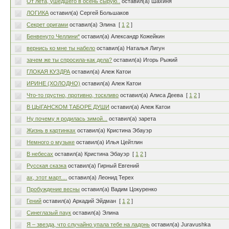
От лета, ушедшего в осень сырую..
оставил(а) Шахиня
ЛОГИКА
оставил(а) Сергей Большаков
Секрет оригами
оставил(а) Элина
[
1
2
]
Бенвенуто Челлини*
оставил(а) Александр Кожейкин
вернись ко мне ты набело
оставил(а) Наталья Лигун
зачем же ты спросила-как дела?
оставил(а) Игорь Рыжий
ГЛОКАЯ КУЗДРА
оставил(а) Алеж Катои
ИРИНЕ (ХОЛОДНО)
оставил(а) Алеж Катои
Что-то грустно, противно, тоскливо
оставил(а) Алиса Деева
[
1
2
]
В ЦЫГАНСКОМ ТАБОРЕ ДУШИ
оставил(а) Алеж Катои
Ну почему я родилась зимой...
оставил(а) зарета
Жизнь в картинках
оставил(а) Кристина Эбауэр
Немного о музыке
оставил(а) Илья Цейтлин
В небесах
оставил(а) Кристина Эбауэр
[
1
2
]
Русская сказка
оставил(а) Гирный Евгений
ах, этот март....
оставил(а) Леонид Терех
Пробуждение весны
оставил(а) Вадим Цокуренко
Гений
оставил(а) Аркадий Эйдман
[
1
2
]
Синеглазый паук
оставил(а) Элина
Я – звезда, что случайно упала тебе на ладонь
оставил(а) Juravushka