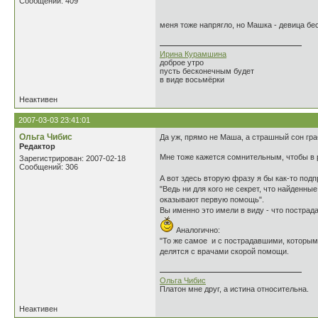
Сообщений: 409
меня тоже напрягло, но Машка - девица бе
Ирина Курамшина
доброе утро
пусть бесконечным будет
в виде восьмёрки
Неактивен
2007-03-03 23:41:01
Ольга Чибис
Да уж, прямо не Маша, а страшный сон гра
Редактор
Мне тоже кажется сомнительным, чтобы в 
Зарегистрирован: 2007-02-18
Сообщений: 306
А вот здесь вторую фразу я бы как-то подп
"Ведь ни для кого не секрет, что найденн
оказывают первую помощь".
Вы именно это имели в виду - что постра
Аналогично:
"То же самое и с пострадавшими, которым
делятся с врачами скорой помощи.
Ольга Чибис
Платон мне друг, а истина относительна.
Неактивен