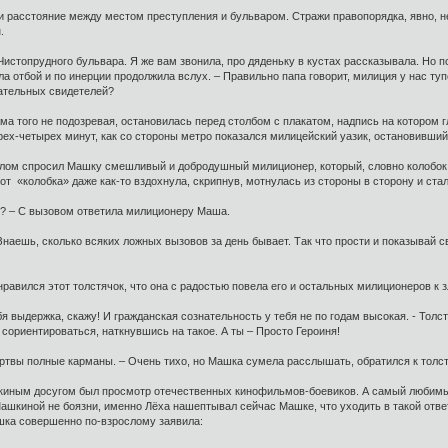
расстояние между местом преступления и бульваром. Стражи правопорядка, явно, не 
.
истопрудного бульвара. Я же вам звонила, про дяденьку в кустах рассказывала. Но поче
ла отбой и по инерции продолжила вслух. – Правильно папа говорит, милиция у нас ту
нательных свидетелей?
ма того не подозревая, остановилась перед столбом с плакатом, надпись на котором г
рех-четырех минут, как со стороны метро показался милицейский уазик, остановивши
елом спросил Машку смешливый и добродушный милиционер, который, словно колобок и
 «колобка» даже как-то вздохнула, скрипнув, мотнулась из стороны в сторону и ста
ит? – С вызовом ответила милиционеру Маша.
. Знаешь, сколько всяких ложных вызовов за день бывает. Так что прости и показывай
нравился этот толстячок, что она с радостью повела его и остальных милиционеров к
бя выдержка, скажу! И гражданская сознательность у тебя не по годам высокая. - Толст
 сориентироваться, наткнувшись на такое. А ты – Просто Героиня!
ертвы полные карманы. – Очень тихо, но Машка сумела расслышать, обратился к толст
иным досугом был просмотр отечественных кинофильмов-боевиков. А самый любимый
шкиной не боязни, именно Лёха нашептывал сейчас Машке, что уходить в такой ответс
шка совершенно по-взрослому заявила: