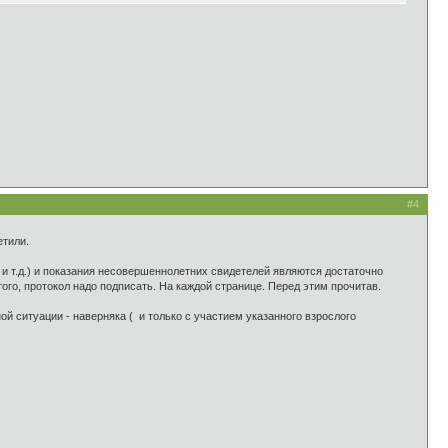
#4
етили.
 и т.д.) и показания несовершеннолетних свидетелей являются достаточно
того, протокол надо подписать. На каждой странице. Перед этим прочитав.
й ситуации - наверняка ( и только с участием указанного взрослого