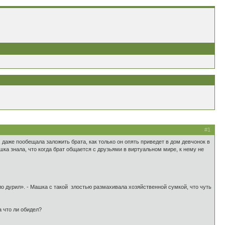
#1
, даже пообещала заложить брата, как только он опять приведет в дом девчонок в
ка знала, что когда брат общается с друзьями в виртуальном мире, к нему не
ело дурил». - Машка с такой злостью размахивала хозяйственной сумкой, что чуть
а что ли обидел?