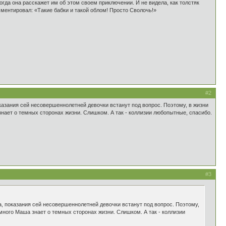
когда она расскажет им об этом своем приключении. И не видела, как толстяк
ментировал: «Такие бабки и такой облом! Просто Сволочь!»
#2
оказания сей несовершеннолетней девочки встанут под вопрос. Поэтому, в жизни
знает о темных сторонах жизни. Слишком. А так - коллизии любопытные, спасибо.
#3
а, показания сей несовершеннолетней девочки встанут под вопрос. Поэтому,
 много Маша знает о темных сторонах жизни. Слишком. А так - коллизии