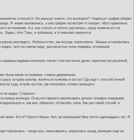
к малолетке относится. Он раньше знаете, что вытворял? Нарисует график уборки
чередь. Я маме жаловалась, а она график посмотрит и говорит: «Все правильно,
его не понимаю. А я, как считать и читать научилась, сразу вывела его на
. Ладно, тёть Тань, я побежала, а то магазин закроется.
 сумела разглядеть. Любопытство, как всегда, пересилило, Машка остановилась
не видно, зато на самом виду распахнутые полы пиджака, оголившие
о кармана пиджака мужчины торчит толстая пачка денег, перетянутая резинкой,
каве была какая-то неживая, словно деревянная.
а сразу (отцова школа), валяться пьяному в кустах? Да еще с толстой пачкой
янула туда, вглубь кустов, где покоилась голова лежащего.
го не видно. Странно».
рата номер милиции. Отец постарался нашпиговать дочкин телефон номерами
адшенькую и, как мог, оберегал. «Спасибо, папа. Как раз такой случай и
ой лежит. Кто я? Просто Маша. Нет, не маленькая! Мне почти одиннадцать лет. Я
ря торопилась – когда она, запыхавшись, вернулась назад, милиции еще не