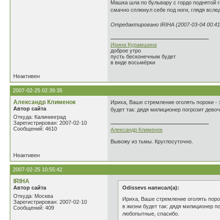
Машка шла по бульвару с гордо поднятой го
смачно сплюнул себе под ноги, глядя всле
Отредактировано IRIHA (2007-03-04 00:41
Ирина Курамшина
доброе утро
пусть бесконечным будет
в виде восьмёрки
Неактивен
2007-02-25 02:39:35
Александр Клименок
Ириха, Ваше стремление оголять пороки - 
Автор сайта
будет так: дядя милиционер погрозит дево
Откуда: Калининград
Зарегистрирован: 2007-02-10
Сообщений: 4610
Александр Клименок
Вывожу из тьмы. Круглосуточно.
Неактивен
2007-02-25 10:55:42
IRIHA
Автор сайта
Odissevs написал(а):
Откуда: Москва
Ириха, Ваше стремление оголять порок
Зарегистрирован: 2007-02-10
в жизни будет так: дядя милиционер п
Сообщений: 409
любопытные, спасибо.