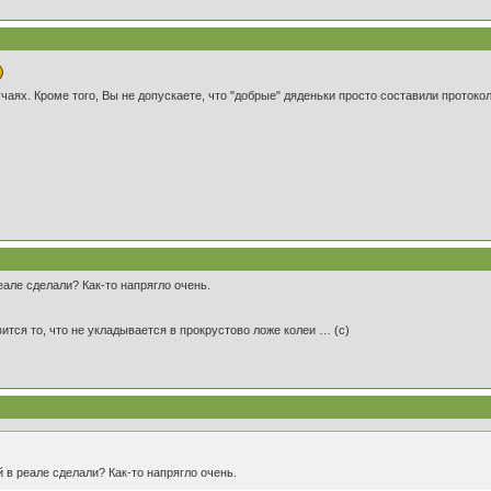
аях. Кроме того, Вы не допускаете, что "добрые" дяденьки просто составили протоко
еале сделали? Как-то напрягло очень.
тся то, что не укладывается в прокрустово ложе колеи … (с)
й в реале сделали? Как-то напрягло очень.