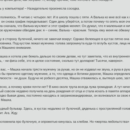
 у компьютера! – Назидательно произнесла соседка.
сполнилось. Я читаю с четырех лет. И в школу пошла с пяти. А Валька ко мне всё как 
я, он снова график переделывает. Один день уберётся, а потом почему-то опять моя о
а сначала, что Валька мухлюет и этот график меняет. Он думал, что я маленькая и нич
е кружочками обводим дни: я – синим, Валька – красным. Теперь ему меня не обмануть
в сторону булочной, ничего не замечая вокруг. Однако белеющее в кустах пятно она
овника. Под кустом лежал мужчина: голова запрокинута куда-то вглубь кустов, лица 
ла Машкино внимание.
ашка и хотела уже бежать дальше по своим делам, но тут заметила, что из внутреннег
, - ни фига себе, это ж целое состояние, сколько тут долларов! Тысячи, наверно».
ь вас. – Машка начала трясти мужчину за рукав, но он не издавал ни звука, и рука в ру
о бы прилично одетому мужчине, а то, что одежда и ботинки дорогие, Машка определил
близости - ни души. Будучи не робкого десятка, Машка отважилась и, вытянув шею, загл
ресно, а почему крови почти нет? В кино около трупа всегда лужа громадная. А тут ниче
й совсем недавно получила на день рождения от отца и стала искать в памяти аппа
дко бывая дома, постоянно находясь в загранкомандировках, он волновался за свою мл
а Машка.
дный бульвар. Здесь, в кустах недалеко от булочной, дяденька с прострелянной голов
т. Ага. Жду.
вспомнила про булочную, и опрометью кинулась за хлебом. Но «жертва любопытства» з