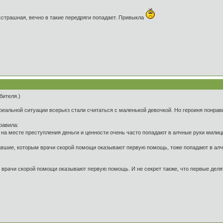
сстрашная, вечно в такие передряги попадает. Привыкла
бителя.)
реальной ситуации всерьез стали считаться с маленькой девочкой. Но героиня понра
равила:
ые на месте преступления деньги и ценности очень часто попадают в алчные руки мил
давшие, которым врачи скорой помощи оказывают первую помощь, тоже попадают в алч
 врачи скорой помощи оказывают первую помощь. И не секрет также, что первые деля