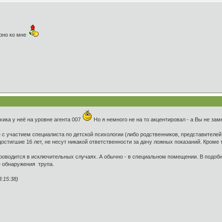
ярно ко мне
хика у неё на уровне агента 007
Но я немного не на то акцентировал - а Вы не зам
с участием специалиста по детской психологии (либо родственников, представителей
 достигшие 16 лет, не несут никакой ответственности за дачу ложных показаний. Кроме 
роводится в исключительных случаях. А обычно - в специальном помещении. В подобно
е обнаружения трупа.
:15:38)