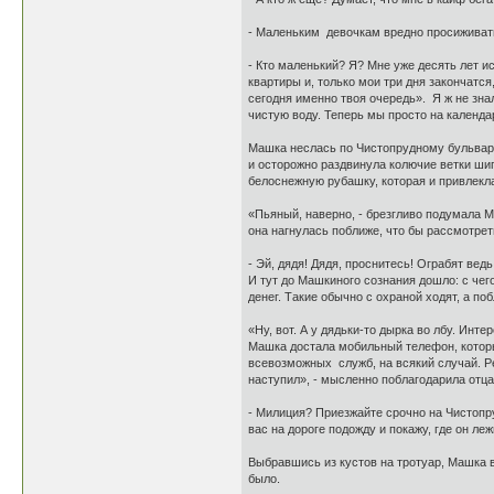
- Маленьким девочкам вредно просиживать
- Кто маленький? Я? Мне уже десять лет и
квартиры и, только мои три дня закончатс
сегодня именно твоя очередь». Я ж не знал
чистую воду. Теперь мы просто на календар
Машка неслась по Чистопрудному бульвару 
и осторожно раздвинула колючие ветки шип
белоснежную рубашку, которая и привлек
«Пьяный, наверно, - брезгливо подумала М
она нагнулась поближе, что бы рассмотреть
- Эй, дядя! Дядя, проснитесь! Ограбят вед
И тут до Машкиного сознания дошло: с чег
денег. Такие обычно с охраной ходят, а по
«Ну, вот. А у дядьки-то дырка во лбу. Инте
Машка достала мобильный телефон, которы
всевозможных служб, на всякий случай. Ре
наступил», - мысленно поблагодарила отц
- Милиция? Приезжайте срочно на Чистопру
вас на дороге подожду и покажу, где он лежи
Выбравшись из кустов на тротуар, Машка 
было.