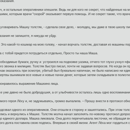
 мои показания.
ч, и остальные оперативники опешили. Ведь ни для кого не секрет, что найденные на 
ими, которым врачи "скорой" оказывают первую помощь. И не секрет также, что врач
л уговаривать Машку толстяк, - сделала свое дело, - молодец, мы даже в твою школу 
азания не запишете, я никуда не уйду.
! Это какой-то кошмар на мою голову, - начал ворчать толстяк, доставая из машины п
 - а с тобой придется потрудиться отдельно, Просто ты наша Маша.
еобходимые бумаги, ручку и устроился на подножке уазика, отчего тот глухо ухнул «
ого звонка в милицию. Толстяк быстро писал, почти не задавая вопросов. Но когда о
 как оказалось при осмотре, убитый был буквально напичкан, не было написано ни ед
 жертвы вынимали все новые и новые пачки денег, которые затем складывали в полиэт
 понравилось выражение Машкино лица.
лосе уже давно не было добродушия, а от улыбчивости осталось лишь одно воспоминани
имого героя Лёху и, не задумываясь, громко выпалила. – Прошу внести в протокол об
одозвал одного из оперативников. Они отошли в сторону и зашептались. При этом толст
ись и вернулись к Машке. Толстяк молча начал заполнять по-новому протокол допрос
до единого доллара. Машка ликовала. Она долго перечитывала листочки, не обращая в
ого долга поставила свою подпись. Впервые в своей жизни. Агент Лёха мог гордиться 