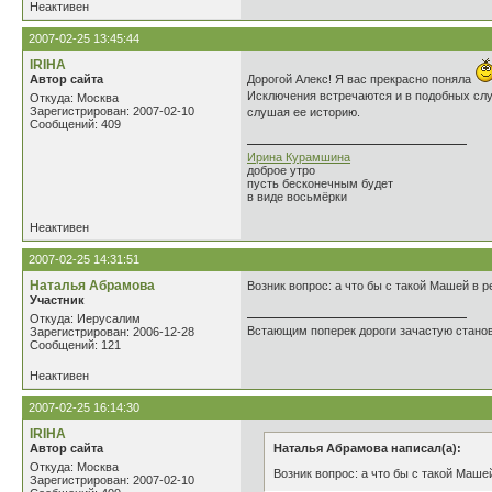
Неактивен
2007-02-25 13:45:44
IRIHA
Автор сайта
Дорогой Алекс! Я вас прекрасно поняла
Исключения встречаются и в подобных случ
Откуда: Москва
Зарегистрирован: 2007-02-10
слушая ее историю.
Сообщений: 409
Ирина Курамшина
доброе утро
пусть бесконечным будет
в виде восьмёрки
Неактивен
2007-02-25 14:31:51
Наталья Абрамова
Возник вопрос: а что бы с такой Машей в р
Участник
Откуда: Иерусалим
Встающим поперек дороги зачастую станови
Зарегистрирован: 2006-12-28
Сообщений: 121
Неактивен
2007-02-25 16:14:30
IRIHA
Автор сайта
Наталья Абрамова написал(а):
Откуда: Москва
Возник вопрос: а что бы с такой Маше
Зарегистрирован: 2007-02-10