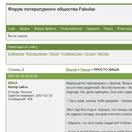
Форум литературного общества Fabulae
Сайт
Форум
Форум Дебюта
Пользователи
Правила
Поиск
Регистра
Вы не зашли.
Навигация по сайту
Избранное
--
Коллективное
--
Проза
--
Публицистика
--
Поэзия
--
Авторы
Страниц:
1
Форум
»
Проза
» ПРОСТО МАША
2007-02-25 00:35:55
IRIHA
Машка долго препиралась с братом. Валька 
Автор сайта
отсутствие родителей. Все бесполезно – В
Откуда: Москва
подходи. Но, дело принципа. Она уже ходи
Зарегистрирован: 2007-02-10
Сообщений: 409
- Так и знай, заложу тебя предкам! – Гром
«Вот гад! Все я да я. Хорошо, что теперь 
не задела соседку, которая еле-еле успела
- Машунь, ты чего такая сердитая? Сейчас 
- А кто ж еще? Думает, что мне в кайф бег