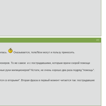
#8
вилась.
Оказывается, телеЛёхи могут и пользу приносить.
иционеров. То же самое и с пострадавшими, которым врачи скорой помощи
ные руки милиционеров? Кстати, не очень хорошо два раза подряд "помощь".
тся со вторыми". Вторая фраза в первый момент читается так: пострадавшие