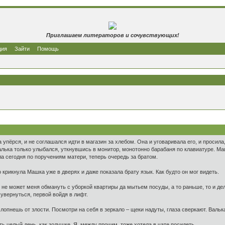
Приглашаем литераторов и сочувствующих!
ция
Зайти
Помощь
упёрся, и не соглашался идти в магазин за хлебом. Она и уговаривала его, и просила
алька только улыбался, уткнувшись в монитор, монотонно барабаня по клавиатуре. Маш
ла сегодня по поручениям матери, теперь очередь за братом.
ко крикнула Машка уже в дверях и даже показала брату язык. Как будто он мог видеть.
он не может меня обмануть с уборкой квартиры да мытьем посуды, а то раньше, то и д
 увернуться, первой войдя в лифт.
лопнешь от злости. Посмотри на себя в зеркало – щеки надуты, глаза сверкают. Вальк
ать целый день, как золушке. Я, между прочим, тоже хотела в чате посидеть.