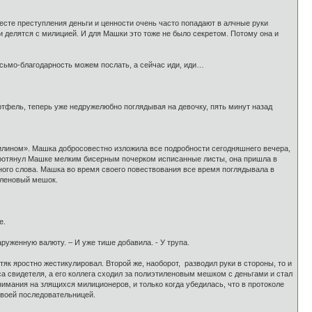
месте преступления деньги и ценности очень часто попадают в алчные руки
и делятся с милицией. И для Машки это тоже не было секретом. Потому она и
письмо-благодарность можем послать, а сейчас иди, иди…
ортфель, теперь уже недружелюбно поглядывая на девочку, пять минут назад
филином». Машка добросовестно изложила все подробности сегодняшнего вечера,
н протянул Машке мелким бисерным почерком исписанные листы, она пришла в
иного слова. Машка во время своего повествования все время поглядывала в
иленовый мешок.
е.
наруженную валюту. – И уже тише добавила. - У трупа.
як яростно жестикулировал. Второй же, наоборот, разводил руки в стороны, то и
а свидетеля, а его коллега сходил за полиэтиленовым мешком с деньгами и стал
нимания на злящихся милиционеров, и только когда убедилась, что в протоколе
своей последовательницей.