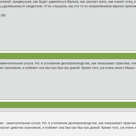
ловой, предвкушая, как будет удивляться Валька, как заохает мать, как гыкнет отец, 
д удалявшемуся свидетелю. И не слышала, как кто-то из оперативников мрачно проком
:06)
замечательная штука. Но: в уголовном делопроизводстве, как показывает практика, п
чке пальчиком, и побежит она быстро-быстро домой. Кроме того, уж очень много Маша 
и - замечательная штука. Но: в уголовном делопроизводстве, как показывает практик
огрозит девочке пальчиком, и побежит она быстро-быстро домой. Кроме того, уж очень