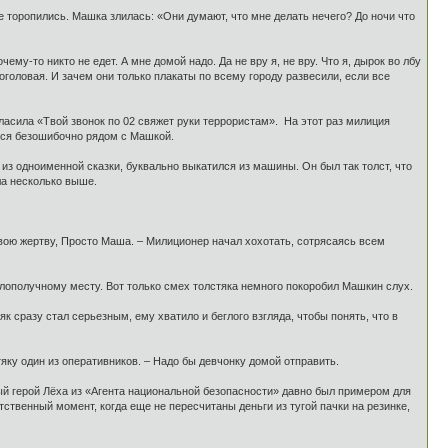
торопились. Машка злилась: «Они думают, что мне делать нечего? До ночи что
му-то никто не едет. А мне домой надо. Да не вру я, не вру. Что я, дырок во лбу
поголовая. И зачем они только плакаты по всему городу развесили, если все
ласила «Твой звонок по 02 свяжет руки террористам». На этот раз милиция
йся безошибочно рядом с Машкой.
з одноименной сказки, буквально выкатился из машины. Он был так толст, что
ла несколько выше.
 свою жертву, Просто Маша. – Милиционер начал хохотать, сотрясаясь всем
 злополучному месту. Вот только смех толстяка немного покоробил Машкин слух.
як сразу стал серьезным, ему хватило и беглого взгляда, чтобы понять, что в
яку один из оперативников. – Надо бы девчонку домой отправить.
 герой Лёха из «Агента национальной безопасности» давно был примером для
твенный момент, когда еще не пересчитаны деньги из тугой пачки на резинке,