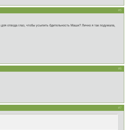
#5
л для отвода глаз, чтобы усыпить бдительность Маши? Лично я так подумала,
#6
#7