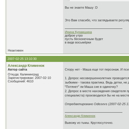
Вы не знаете Машу :D
Это Вам спасибо, что заглядываете регул
Ирина Курамшина
доброе утро
пусть бесконечным будет
в виде восьмёрки
Неактивен
2007-02-25 13:10:30
Александр Клименок
Автор сайта
Спору нет - Маша еще тот персонаж. И пси
Откуда: Калининград
Зарегистрирован: 2007-02-10
1. Допрос несовершеннолетних проводится 
Сообщений: 4610
зыбкими - такова практика. Ведь детки, не
"Потянет" ли Маша сие в одиночку?
2. Допрос в месте нахождения свидетеля п
специалиста) производился бы не на мест
Отредактировано Odissevs (2007-02-25 13
Александр Клименок
Вывожу из тьмы. Круглосуточно.