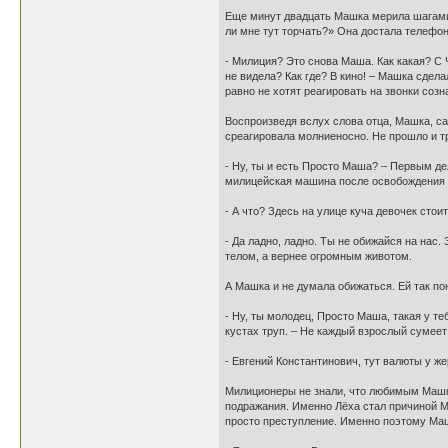
Еще минут двадцать Машка мерила шагами 
ли мне тут торчать?» Она достала телефон
- Милиция? Это снова Маша. Как какая? С Ч
не видела? Как где? В кино! – Машка сдела
равно не хотят реагировать на звонки соз
Воспроизведя вслух слова отца, Машка, са
среагировала молниеносно. Не прошло и т
- Ну, ты и есть Просто Маша? – Первым д
милицейская машина после освобождения от
- А что? Здесь на улице куча девочек сто
- Да ладно, ладно. Ты не обижайся на нас
телом, а вернее огромным животом.
А Машка и не думала обижаться. Ей так по
- Ну, ты молодец, Просто Маша, такая у те
кустах труп. – Не каждый взрослый сумеет
- Евгений Константинович, тут валюты у ж
Милиционеры не знали, что любимым Машк
подражания. Именно Лёха стал причиной Ма
просто преступление. Именно поэтому Ма