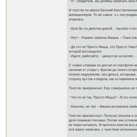
- Я – свидетель. Вы должны записать
И толстяк по имени Евгений Константинови
милиционеров. То же самое и с пострадавш
уперлась.
- Шла бы ты девочка домой, - ласково ста
- Нет! – Упрямо заявила Машка. – Пока пок
- Да это не Просто Маша, это Просто Ужас
которой восхищался.
- Идите, работайте, - цикнул он на коллег,
С этими словами он достал из портфеля н
начиная от ссоры с братом до своего втор
полное недоумение: про деньги, которыми,
сторону кустов и видела, как из карманов
Толстяк занервничал. Ему совершенно не
- Что-то не так, Просто Маша? – В его го
- Конечно, не так! – Машка вспомнила люб
Толстяк присвистнул. Почесал затылок и п
дело пожимая плечами. Потом они успокоил
их пересчитывать. В протокол внесли все 
всё верно записано, с чувством исполненн