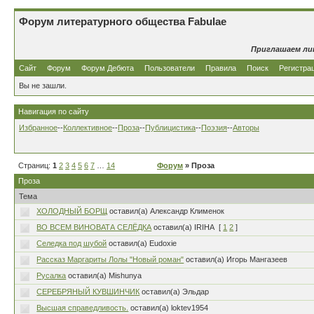
Форум литературного общества Fabulae
Приглашаем ли
Сайт
Форум
Форум Дебюта
Пользователи
Правила
Поиск
Регистра
Вы не зашли.
Навигация по сайту
Избранное
--
Коллективное
--
Проза
--
Публицистика
--
Поэзия
--
Авторы
Страниц:
1
2
3
4
5
6
7
…
14
Форум
» Проза
Проза
Тема
ХОЛОДНЫЙ БОРЩ
оставил(а) Александр Клименок
ВО ВСЕМ ВИНОВАТА СЕЛЁДКА
оставил(а) IRIHA
[
1
2
]
Селедка под шубой
оставил(а) Eudoxie
Рассказ Маргариты Лолы "Новый роман"
оставил(а) Игорь Мангазеев
Русалка
оставил(а) Mishunya
СЕРЕБРЯНЫЙ КУВШИНЧИК
оставил(а) Эльдар
Высшая справедливость.
оставил(а) loktev1954