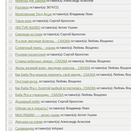
Монетка для Харона
оставил(а) Александр Асмолов
Разговор
оставил(а) 3674721
Молитвенник Труд Души
оставил(а) Владимир Леви
Такое кино
оставил(а) Сергей Кропотин
ЛИСТИК ЖАЛКО
оставил(а) Антип Ушкин
Скверная история
оставил(а) Сергей Кропотин
Я и моя звездная болезнь. - СКАЗКА
оставил(а) Любовь Вощенко
Солнечный принц. - сказка
оставил(а) Любовь Вощенко
Розовая космогония
оставил(а) Сергей Кропотин
Страна небесных зеркал.- СКАЗКА
оставил(а) Любовь Вощенко
Жизнь великий воин- звездная новелла. - СКАЗКА
оставил(а) Любовь Вощен
Как Баба Яга решила поменять свой имидж.- СКАЗКА
оставил(а) Любовь Во
Грустная муха.
оставил(а) Любовь Вощенко
Как Баба Яга с Золотой рыбкой встретилась.-СКАЗКА
оставил(а) Любовь Во
Баба Яга и гуманоиды.- СКАЗКА
оставил(а) Любовь Вощенко
Душевный побег
оставил(а) Сергей Кропотин
Обязан ли я грешить?
оставил(а) Владимир Леви
МЫСЛИШКИ ---- антип ушкин
оставил(а) Антип Ушкин
Девушка на пляже
оставил(а) Александр Асмолов
Саламандра
оставил(а) kirkpaul