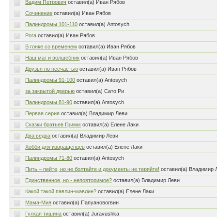
Вадим Петрович
оставил(а) Иван Рябов
Сочинение
оставил(а) Иван Рябов
Палиндромы 101-110
оставил(а) Antosych
Рога
оставил(а) Иван Рябов
В гонке со временем
оставил(а) Иван Рябов
Наш маг и волшебник
оставил(а) Иван Рябов
Друзья по несчастью
оставил(а) Иван Рябов
Палиндромы 91-100
оставил(а) Antosych
за закрытой дверью
оставил(а) Сато Ри
Палиндромы 81-90
оставил(а) Antosych
Первая серия
оставил(а) Владимир Леви
Сказки братьев Гримм
оставил(а) Елене Лаки
Два ведра
оставил(а) Владимир Леви
Хобби для извращенцев
оставил(а) Елене Лаки
Палиндромы 71-80
оставил(а) Antosych
Пить – пейте, но не болтайте и документы не теряйте!
оставил(а) Владимир 
Единственное, но - неповторимое?
оставил(а) Владимир Леви
Какой такой павлин-мавлин?
оставил(а) Елене Лаки
Мама-Мия
оставил(а) Папуановогвин
Гулкая тишина
оставил(а) Juravushka