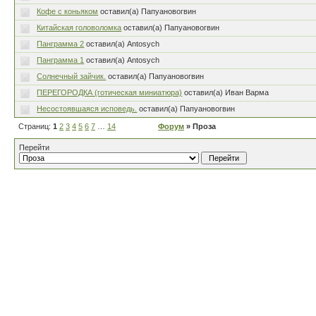
Кофе с коньяком
оставил(а) Папуановогвин
Китайская головоломка
оставил(а) Папуановогвин
Панграмма 2
оставил(а) Antosych
Панграмма 1
оставил(а) Antosych
Солнечный зайчик.
оставил(а) Папуановогвин
ПЕРЕГОРОДКА (готическая миниатюра)
оставил(а) Иван Варма
Несостоявшаяся исповедь.
оставил(а) Папуановогвин
Страниц:
1
2
3
4
5
6
7
…
14
Форум
» Проза
Перейти