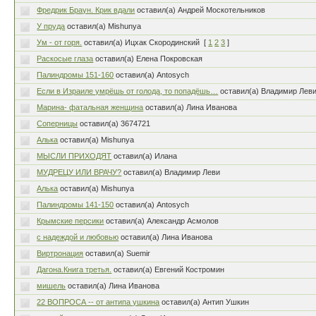
Фредрик Браун. Крик вдали
оставил(а) Андрей Москотельников
У пруда
оставил(а) Mishunya
Ум - от горя.
оставил(а) Ицхак Скородинский
[
1
2
3
]
Раскосые глаза
оставил(а) Елена Покровская
Палиндромы 151-160
оставил(а) Antosych
Если в Израиле умрёшь от голода, то попадёшь…
оставил(а) Владимир Лев
Марина- фатальная женщина
оставил(а) Лина Иванова
Соперницы
оставил(а) 3674721
Алька
оставил(а) Mishunya
МЫСЛИ ПРИХОДЯТ
оставил(а) Илана
МУДРЕЦУ ИЛИ ВРАЧУ?
оставил(а) Владимир Леви
Алька
оставил(а) Mishunya
Палиндромы 141-150
оставил(а) Antosych
Крымские персики
оставил(а) Александр Асмолов
c надеждой и любовью
оставил(а) Лина Иванова
Виртронация
оставил(а) Suemir
Дагона.Книга третья.
оставил(а) Евгений Костромин
мишель
оставил(а) Лина Иванова
22 ВОПРОСА -- от антипа ушкина
оставил(а) Антип Ушкин