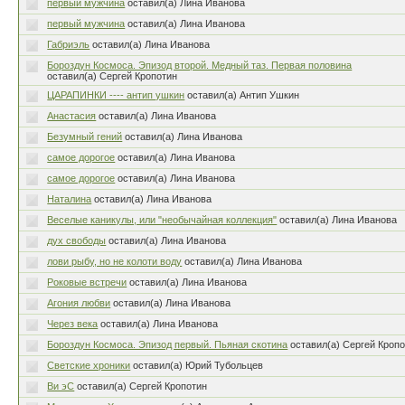
первый мужчина
оставил(а) Лина Иванова
первый мужчина
оставил(а) Лина Иванова
Габриэль
оставил(а) Лина Иванова
Бороздун Космоса. Эпизод второй. Медный таз. Первая половина
оставил(а) Сергей Кропотин
ЦАРАПИНКИ ---- антип ушкин
оставил(а) Антип Ушкин
Анастасия
оставил(а) Лина Иванова
Безумный гений
оставил(а) Лина Иванова
самое дорогое
оставил(а) Лина Иванова
самое дорогое
оставил(а) Лина Иванова
Наталина
оставил(а) Лина Иванова
Веселые каникулы, или "необычайная коллекция"
оставил(а) Лина Иванова
дух свободы
оставил(а) Лина Иванова
лови рыбу, но не колоти воду
оставил(а) Лина Иванова
Роковые встречи
оставил(а) Лина Иванова
Агония любви
оставил(а) Лина Иванова
Через века
оставил(а) Лина Иванова
Бороздун Космоса. Эпизод первый. Пьяная скотина
оставил(а) Сергей Кроп
Светские хроники
оставил(а) Юрий Тубольцев
Ви эС
оставил(а) Сергей Кропотин