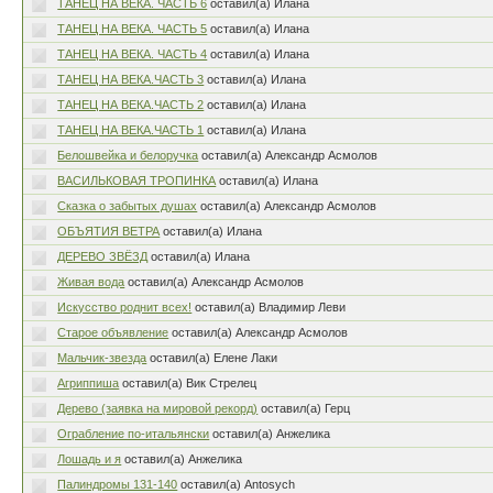
ТАНЕЦ НА ВЕКА. ЧАСТЬ 6
оставил(а) Илана
ТАНЕЦ НА ВЕКА. ЧАСТЬ 5
оставил(а) Илана
ТАНЕЦ НА ВЕКА. ЧАСТЬ 4
оставил(а) Илана
ТАНЕЦ НА ВЕКА.ЧАСТЬ 3
оставил(а) Илана
ТАНЕЦ НА ВЕКА.ЧАСТЬ 2
оставил(а) Илана
ТАНЕЦ НА ВЕКА.ЧАСТЬ 1
оставил(а) Илана
Белошвейка и белоручка
оставил(а) Александр Асмолов
ВАСИЛЬКОВАЯ ТРОПИНКА
оставил(а) Илана
Сказка о забытых душах
оставил(а) Александр Асмолов
ОБЪЯТИЯ ВЕТРА
оставил(а) Илана
ДЕРЕВО ЗВЁЗД
оставил(а) Илана
Живая вода
оставил(а) Александр Асмолов
Искусство роднит всех!
оставил(а) Владимир Леви
Старое объявление
оставил(а) Александр Асмолов
Мальчик-звезда
оставил(а) Елене Лаки
Агриппиша
оставил(а) Вик Стрелец
Дерево (заявка на мировой рекорд)
оставил(а) Герц
Ограбление по-итальянски
оставил(а) Анжелика
Лошадь и я
оставил(а) Анжелика
Палиндромы 131-140
оставил(а) Antosych