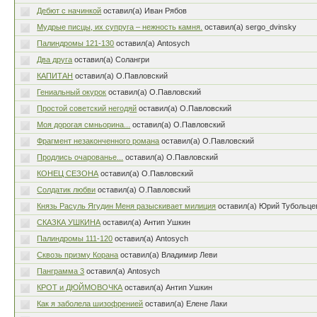
Дебют с начинкой
оставил(а) Иван Рябов
Мудрые писцы, их супруга – нежность камня.
оставил(а) sergo_dvinsky
Палиндромы 121-130
оставил(а) Antosych
Два друга
оставил(а) Солангри
КАПИТАН
оставил(а) О.Павловский
Гениальный окурок
оставил(а) О.Павловский
Простой советский негодяй
оставил(а) О.Павловский
Моя дорогая смньорина...
оставил(а) О.Павловский
Фрагмент незаконченного романа
оставил(а) О.Павловский
Продлись очарованье...
оставил(а) О.Павловский
КОНЕЦ СЕЗОНА
оставил(а) О.Павловский
Солдатик любви
оставил(а) О.Павловский
Князь Расуль Ягудин Меня разыскивает милиция
оставил(а) Юрий Тубольце
СКАЗКА УШКИНА
оставил(а) Антип Ушкин
Палиндромы 111-120
оставил(а) Antosych
Сквозь призму Корана
оставил(а) Владимир Леви
Панграмма 3
оставил(а) Antosych
КРОТ и ДЮЙМОВОЧКА
оставил(а) Антип Ушкин
Как я заболела шизофренией
оставил(а) Елене Лаки