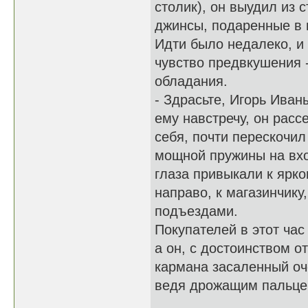
столик), он выудил из 
джинсы, подаренные в 
Идти было недалеко, и
чувство предвкушения -
обладания.
- Здрасьте, Игорь Ива
ему навстречу, он расс
себя, почти перескочи
мощной пружины на вхо
глаза привыкали к ярк
направо, к магазинчик
подъездами.
Покупателей в этот час
а он, с достоинством о
кармана засаленный оч
ведя дрожащим пальцем