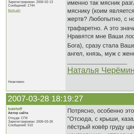
именно так мясник разг
Зарегистрирован: 2006-02-13
Сообщений: 1744
мяснику (коим является
Вебсайт
жертв? Любопытно, с но
трафаретно. А это знач
Нравятся мне Ваши лос
Бога), сразу стала Ва
ангел, князь, муж с жен
Наталья Черёми
Неактивен
2007-03-28 18:19:27
kutehoff
Потрясно, особенно э
Автор сайта
"Отсюда, с крыши, каза
Откуда: СПб
Зарегистрирован: 2006-03-26
Сообщений: 510
пёстрый ковёр груду цв