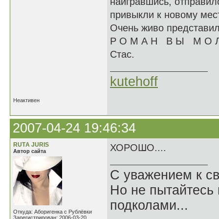
наигравшись, отправилс
привыкли к новому мест
Очень живо представил 
Р О М А Н В Ы М О 
Стас.
kutehoff
Неактивен
2007-04-24 19:46:34
RUTА JURIS
ХОРОШО....
Автор сайта
С уважением к св
Но не пытайтесь 
подколами...
Откуда: Аборигенка с Рублёвки
Зарегистрирован: 2006-03-20