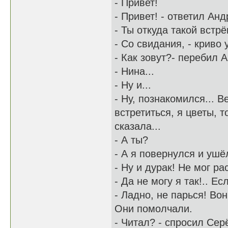
- Привет!
- Привет! - ответил Ан
- Ты откуда такой встр
- Со свидания, - криво
- Как зовут?- перебил 
- Нина...
- Ну и...
- Ну, познакомился... 
встретиться, я цветы, 
сказала...
- А ты?
- А я повернулся и ушё
- Ну и дурак! Не мог р
- Да не могу я так!.. Ес
- Ладно, не парься! Вон 
Они помолчали.
- Читал? - спросил Сер