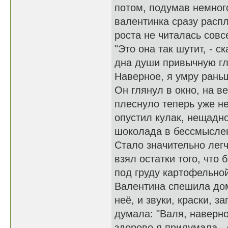
потом, подумав немног
валентинка сразу распл
роста не читалась совс
"Это она так шутит, - 
дна души привычную глу
Наверное, я умру раньш
Он глянул в окно, на 
плеснуло теперь уже н
опустил кулак, нещадно
шоколада в бессмыслен
Стало значительно легч
взял остатки того, что
под груду картофельной
Валентина спешила дом
неё, и звуки, краски, 
думала: "Валя, наверно
здорово я придумала -