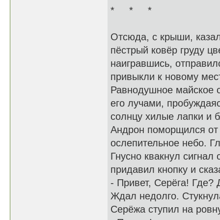
* * *
Отсюда, с крыши, казал
пёстрый ковёр груду цв
наигравшись, отправилс
привыкли к новому мест
Равнодушное майское с
его лучами, пробуждаяс
солнцу хилые лапки и 
Андрон поморщился от 
ослепительное небо. Гл
Гнусно квакнул сигнал с
придавил кнопку и сказ
- Привет, Серёга! Где?
Ждал недолго. Стукнул
Серёжа ступил на ровн