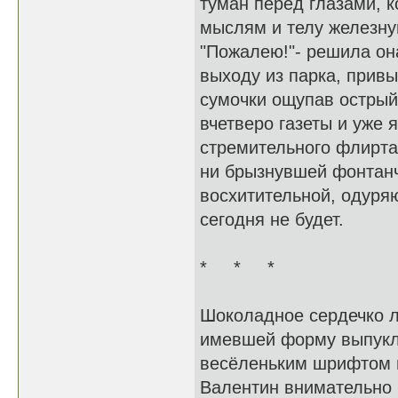
туман перед глазами, к
мыслям и телу железну
"Пожалею!"- решила он
выходу из парка, прив
сумочки ощупав острый
вчетверо газеты и уже я
стремительного флирта
ни брызнувшей фонтанч
восхитительной, одуряю
сегодня не будет.
* * *
Шоколадное сердечко л
имевшей форму выпукло
весёленьким шрифтом в
Валентин внимательно р