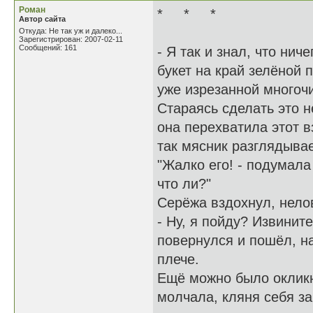
Роман
* * *
Автор сайта
Откуда: Не так уж и далеко...
Зарегистрирован: 2007-02-11
Сообщений: 161
- Я так и знал, что ни
букет на край зелёной
уже изрезанной многоч
Стараясь сделать это н
она перехватила этот в
так мясник разглядывае
"Жалко его! - подумала
что ли?"
Серёжа вздохнул, нелов
- Ну, я пойду? Извините
повернулся и пошёл, н
плече.
Ещё можно было окликну
молчала, кляня себя з